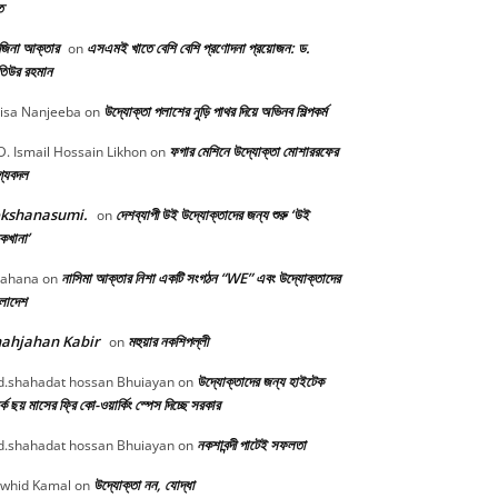
ত
জিনা আক্তার
এসএমই খাতে বেশি বেশি প্রণোদনা প্রয়োজন: ড.
on
িউর রহমান
উদ্যোক্তা পলাশের নুড়ি পাথর দিয়ে অভিনব শিল্পকর্ম
isa Nanjeeba
on
ফগার মেশিনে উদ্যোক্তা মোশাররফের
. Ismail Hossain Likhon
on
গ্যবদল
okshanasumi.
দেশব্যাপী উই উদ্যোক্তাদের জন্য শুরু ‘উই
on
কখানা’
নাসিমা আক্তার নিশা একটি সংগঠন “WE” এবং উদ্যোক্তাদের
ahana
on
ংলাদেশ
ahjahan Kabir
মহুয়ার নকশিপল্লী
on
উদ্যোক্তাদের জন্য হাইটেক
.shahadat hossan Bhuiayan
on
্কে ছয় মাসের ফ্রি কো-ওয়ার্কিং স্পেস দিচ্ছে সরকার
নকশাবন্দী পাটেই সফলতা
.shahadat hossan Bhuiayan
on
উদ্যোক্তা নন, যোদ্ধা
whid Kamal
on