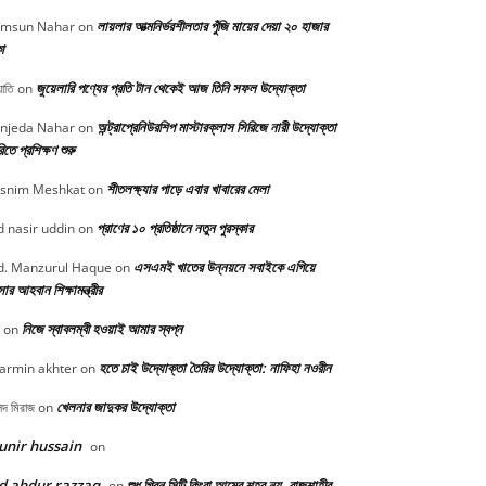
লায়লার আত্মনির্ভরশীলতার পুঁজি মায়ের দেয়া ২০ হাজার
msun Nahar
on
া
জুয়েলারি পণ্যের প্রতি টান থেকেই আজ তিনি সফল উদ্যোক্তা
োতি
on
অন্ট্রাপ্রেনিউরশিপ মাস্টারক্লাস সিরিজে নারী উদ্যোক্তা
njeda Nahar
on
িতে প্রশিক্ষণ শুরু
শীতলক্ষ্যার পাড়ে এবার খাবারের মেলা
snim Meshkat
on
প্রাণের ১০ প্রতিষ্ঠানে নতুন পুরস্কার
 nasir uddin
on
এসএমই খাতের উন্নয়নে সবাইকে এগিয়ে
. Manzurul Haque
on
র আহবান শিক্ষামন্ত্রীর
নিজে স্বাবলম্বী হওয়াই আমার স্বপ্ন
on
হতে চাই উদ্যোক্তা তৈরির উদ্যোক্তা: নাফিহা নওরীন
armin akhter
on
খেলনার জাদুকর উদ্যোক্তা
িদ মিরাজ
on
nir hussain
on
d abdur razzaq
শুধু গ্রিন সিটি কিংবা আমের শহর নয়, রাজশাহীর
on