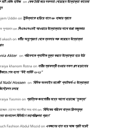
মার্ট বেকিং হাউজ
কেক তৈরি করে সফলতা পেয়েছেন উদ্যোক্তা ফাতেমা
on
ুন
ইন্ডিক্যাফে ছড়িয়ে যাবে ৬৮ হাজার গ্রামে
jem Uddin
on
সিএমএসএমই আওয়ারে উদ্যোক্তার সাথে বাপ্পা মজুমদার
ক সুলায়মান
on
ধর্মীয় অনুপ্রেরণা থেকে ব্যবসায় শুরু করেছেন উদ্যোক্তা
 akash
on
্মান
nia Akter
পরিবেশকে প্লাস্টিক মুক্ত করতে উদ্যোক্তা হয়ে উঠা
on
নারীর স্বাবলম্বী হওয়ার সফল গল্প ছড়ানোর
raiya khanom Rotna
on
্গীকারে শেষ হলো “উই সামিট ২০২১”
d Nabi Hossen
‘বিসিক অনলাইন মার্কেট’ প্লাটফর্ম-এ উদ্যোক্তা
on
িস্ট্রেশন চলছে
প্রান্তিক জনগোষ্ঠীর মধ্যে আলো ছড়াচ্ছে ‘সুকন্যা’
raiya Yasmin
on
‘বিসিকের পরিবেশ বান্ধব শিল্পসমৃদ্ধ
়াজ্জেম হোসেন সাতক্ষীরা সদর থানা
on
নত বাংলাদেশ বিনির্মাণে মহাপরিকল্পনা গ্রহণ’
একজনের হাত ধরে আজ প্রতি ঘরেই
uch Fashion Abdul Mozid
on