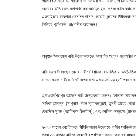
অতিরিক্ত সচিব ড. শাহনওয়াজ দিলরুবা খান, বাংলাদেশ চলচ্চিত্র 
বেতারের অতিরিক্ত মহাপরিচালক আবদুল হক, কর্মসংস্থান ব্যাংক
এডভাইজার ফারহানা জেসমিন হাসান, লরেটো লন্ডনের ইন্টারন্যাশ
সিনিয়র প্রশিক্ষক মোঃশামীম আহম্মেদ।
অনুষ্ঠান উপলক্ষ্যে নারী উদ্যোক্তাদের উৎপাদিত পণ্যের প্রদশন
নারী দিবস উপলক্ষ্যে যেসব নারী পারিবারিক, সামাজিক ও অর্থনৈ
৮ জন সফল নারীকে “সেট অপরাজিতা এ্যাওয়ার্ড ২০২৫” প্রদান 
এ্যাওয়ার্ডপ্রাপ্ত আটজন নারী উদ্যোক্তণ হলেনঃ ফাতেমা সাইয়েদ
সাদিকা তামান্না (সাপ্লাই চেইন ম্যানেজমেন্ট); তুসমী তাহের নোভা 
ফেরদৌস সুইট (গ্রাফিকস ডিজাইন); এবং সেলিনা আক্তার (মাশর
২০২০ সালের সেপ্টেম্বরে সিপিডিআরের উদ্যোগে নারীর স্বনির্ভরতায়
প্রায় ৩০ হাজার নারীকে অনলাইন প্রশিক্ষণ প্রদান করা হয় যা