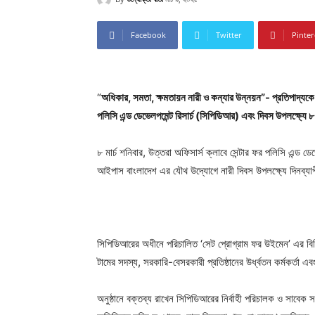
Facebook
Twitter
Pinter
“
অধিকার, সমতা, ক্ষমতায়ন নারী ও কন্যার উন্নয়ন”- প্রতিপাদ্যকে 
পলিসি এন্ড ডেভেলপমেন্ট রিসার্চ (সিপিডিআর) এবং দিবস উপলক্ষ্যে
৮ মার্চ শনিবার, উত্তরা অফিসার্স ক্লাবে সেন্টার ফর পলিসি এন্ড ড
আইপাস বাংলাদেশ এর যৌথ উদ্যোগে নারী দিবস উপলক্ষ্যে দিনব্যা
সিপিডিআরের অধীনে পরিচালিত ‘সেট প্রোগ্রাম ফর উইমেন’ এর বিভিন্ন
টামের সদস্য, সরকারি-বেসরকারী প্রতিষ্ঠানের উর্ধ্বতন কর্মকর্তা
অনুষ্ঠানে বক্তব্য রাখেন সিপিডিআরের নির্বাহী পরিচালক ও সাবে