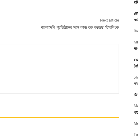
তাঁ
রো
আত
Next article
বাংলাদেশি প্রতিষ্ঠানের সঙ্গে কাজ শুরু করেছে স্টারলিংক
Ra
MD
ভা
r
বৈঠ
Sh
বা
Sh
Md
পার
Md
To