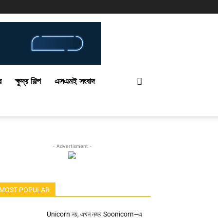
র
ক্ষুদ্র শিল্প
এসএমই সংবাদ
- Advertisment -
MOST POPULAR
Unicorn নয়, এখন নজর Soonicorn–এ