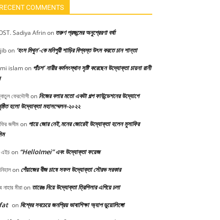
RECENT COMMENTS
তরুণ প্রজন্মের অনুপ্রেরণা বর্ষা
ST. Sadiya Afrin
on
‘হংস মিথুন’-কে মনিপুরী শাড়ির বিশ্বস্ত উৎস করতে চান শান্তা
jib
on
পাঁচশ’ নারীর কর্মসংস্থান সৃষ্টি করেছেন উদ্যোক্তা চায়না রানী
mi islam
on
স
নিজের বলার মতো একটা গল্প ফাউন্ডেশনের উদ্যোগে
্নাতুল ফেরদৌসী
on
ষ্ঠিত হলো উদ্যোক্তা মহাসম্মেলন-২০২২
পায়ে জোর নেই,মনের জোরেই উদ্যোক্তা হলেন মুসাফির
াফির জসীম
on
িম
“HelloImei” এবং উদ্যোক্তা ফয়েজ
 এইচ
on
পেঁয়াজের বীজ চাষে সফল উদ্যোক্তা সৌরভ সরকার
নিহাল
on
তারেঙ নিয়ে উদ্যোক্তা ত্রিশিলার এগিয়ে চলা
মে নাহার মীরা
on
fat
বিশ্বের সবচেয়ে জনপ্রিয় ভাষাশিক্ষা অ্যাপ ডুয়োলিঙ্গো
on