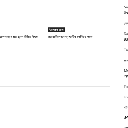
Sa
টাক
জ্য
উদ্যোক্তা মেলা
Sa
ংশগ্রহণে শুরু হলো বিসিক বিজয়
রাজধানীতে চলছে জাতীয় ফার্নিচার মেলা
তৈর
Ta
md
Md
আসা
মিম
sh
খাল
Mu
m