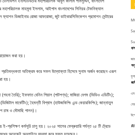
ও টেলিভিশন ইনস্টিটিউটের মহাপরিচালক আবুল কালাম শামসুদ্দিন, বাংলাদেশ
ের মহাপরিচালক মাহমুদা ইসলাম, আইপাস বাংলাদেশের সিনিয়র টেকনিক্যাল
নাল ফ্যাশন ডিজাইনার রোজা আফরোজা, জুট ডাইভারসিফিকেশন প্রমোশন সেন্টারের
MO
Sa
Su
দা
ীর আয়োজন করা হয়।
জান
অনু
তিক প্রতিবন্ধকতা অতিক্রম করে সফল উদ্যোক্তা হিসেবে সুনাম অর্জন করেছেন এরূপ
মুস
করা হয়।
জস
এম
া (গহনা তৈরি); ইফফাত বেনিন পিয়াল (পাটপণ্য); মাজিয়া বেগম (ভিডিও এডিটিং);
(ডিজিটাল মার্কেটিং); হৈমন্তী বিশ্বাস (হাউজকিপিং এন্ড কেয়ারকিপিং); জান্নাতুল
মোঃ
ুশ চাষ ও মৌমাছি পালন)।
উম্
Ri
 ই-প্রশিক্ষণ কর্মসূচি চালু হয়। ২০২৫ সালের ফেব্রুয়ারি পর্যন্ত ২৫ টি ট্রেডে
দের মধ্যে অনেকেই অনলাইনে ব্যবসা করে সফল হয়েছেন।