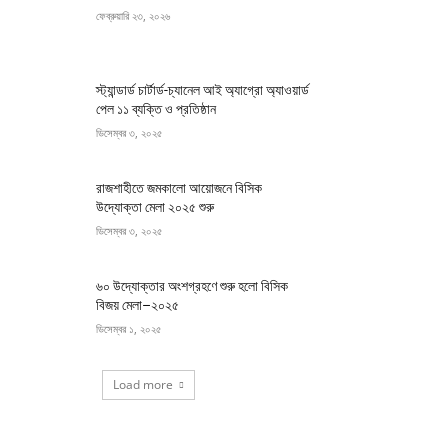
ফেব্রুয়ারি ২৩, ২০২৬
স্ট্যান্ডার্ড চার্টার্ড-চ্যানেল আই অ্যাগ্রো অ্যাওয়ার্ড
পেল ১১ ব্যক্তি ও প্রতিষ্ঠান
ডিসেম্বর ৩, ২০২৫
রাজশাহীতে জমকালো আয়োজনে বিসিক
উদ্যোক্তা মেলা ২০২৫ শুরু
ডিসেম্বর ৩, ২০২৫
৬০ উদ্যোক্তার অংশগ্রহণে শুরু হলো বিসিক
বিজয় মেলা–২০২৫
ডিসেম্বর ১, ২০২৫
Load more