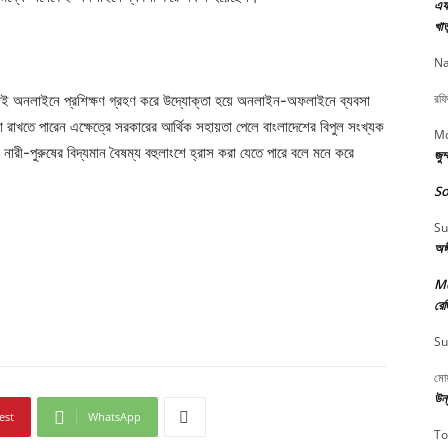
এফ 
খাত
Na
রফি
সহজেই অনলাইনে প্রশিক্ষণ গ্রহণ করে উদ্যোক্তা হয়ে অনলাইন-অফলাইনে ব্যবসা
কা রাখতে পারেন এক্ষেত্রে সরকারের আর্থিক সহায়তা পেলে বাংলাদেশের বিপুল সংখ্যক
Md
 নারী-পুরুষের বিদ্যমান বৈষম্য বহুলাংশে হ্রাস করা যেতে পারে বলে মনে করে
জুম
So
Su
অঙ
M
রেজ
Su
মোয
উন্
est
WhatsApp
To