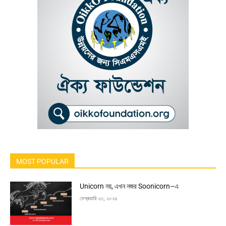
MOST POPULAR
Unicorn নয়, এখন নজর Soonicorn–এ
ফেব্রুয়ারি ২৩, ২০২৬