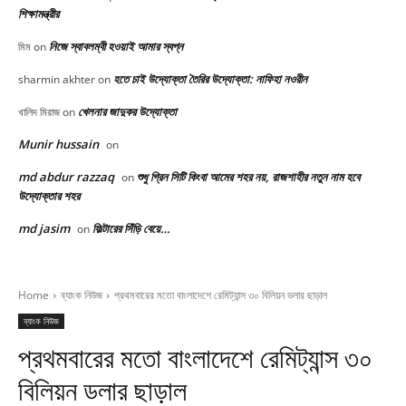
শিক্ষামন্ত্রীর
নিজে স্বাবলম্বী হওয়াই আমার স্বপ্ন
মিম
on
হতে চাই উদ্যোক্তা তৈরির উদ্যোক্তা: নাফিহা নওরীন
sharmin akhter
on
খেলনার জাদুকর উদ্যোক্তা
খালিদ মিরাজ
on
Munir hussain
on
md abdur razzaq
শুধু গ্রিন সিটি কিংবা আমের শহর নয়, রাজশাহীর নতুন নাম হবে
on
উদ্যোক্তার শহর
md jasim
ফিল্টারের সিঁড়ি বেয়ে…
on