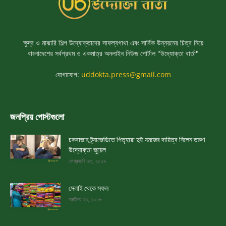
ক্ষুদ্র ও মাঝারি শিল্প উদ্যোক্তাদের সাফল্যগাথা এবং সার্বিক উন্নয়নের চিত্র নিয়ে
বাংলাদেশের সর্বপ্রথম ও একমাত্র অনলাইন নিউজ পোর্টাল "উদ্যোক্তা বার্তা"
যোগাযোগ:
uddokta.press@gmail.com
জনপ্রিয় পোস্টগুলো
চকবাজার ট্র্যাজেডিতে পিতৃহারা দুই যমজের দায়িত্ব নিলেন তরুণ
উদ্যোক্তা জুয়েল
ফেব্রুয়ারি ২৩, ২০১৯
সেলাই থেকে সফল
অক্টোবর ২৯, ২০১৮