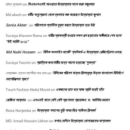
সিএমএসএমই আওয়ারে উদ্যোক্তার সাথে বাপ্পা মজুমদার
রফিক সুলায়মান
on
ধর্মীয় অনুপ্রেরণা থেকে ব্যবসায় শুরু করেছেন উদ্যোক্তা জুম্মান
Md akash
on
Sonia Akter
পরিবেশকে প্লাস্টিক মুক্ত করতে উদ্যোক্তা হয়ে উঠা
on
নারীর স্বাবলম্বী হওয়ার সফল গল্প ছড়ানোর অঙ্গীকারে শেষ হলো
Suraiya khanom Rotna
on
“উই সামিট ২০২১”
Md Nabi Hossen
‘বিসিক অনলাইন মার্কেট’ প্লাটফর্ম-এ উদ্যোক্তা রেজিস্ট্রেশন চলছে
on
প্রান্তিক জনগোষ্ঠীর মধ্যে আলো ছড়াচ্ছে ‘সুকন্যা’
Suraiya Yasmin
on
‘বিসিকের পরিবেশ বান্ধব শিল্পসমৃদ্ধ উন্নত বাংলাদেশ বিনির্মাণে
মোয়াজ্জেম হোসেন সাতক্ষীরা সদর থানা
on
মহাপরিকল্পনা গ্রহণ’
একজনের হাত ধরে আজ প্রতি ঘরেই তাঁত
Touch Fashion Abdul Mozid
on
রোজিনা আক্তার
এসএমই খাতে বেশি বেশি প্রণোদনা প্রয়োজন: ড. আতিউর রহমান
on
উদ্যোক্তা পলাশের নুড়ি পাথর দিয়ে অভিনব শিল্পকর্ম
Raisa Nanjeeba
on
ফগার মেশিনে উদ্যোক্তা মোশাররফের ভাগ্যবদল
MD. Ismail Hossain Likhon
on