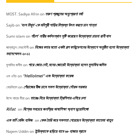
তরুণ প্রজন্মের অনুপ্রেরণা বর্ষা
MOST. Sadiya Afrin
on
‘হংস মিথুন’-কে মনিপুরী শাড়ির বিশ্বস্ত উৎস করতে চান শান্তা
Sajib
on
পাঁচশ’ নারীর কর্মসংস্থান সৃষ্টি করেছেন উদ্যোক্তা চায়না রানী দাস
Sumi islam
on
নিজের বলার মতো একটা গল্প ফাউন্ডেশনের উদ্যোগে অনুষ্ঠিত হলো উদ্যোক্তা
জান্নাতুল ফেরদৌসী
on
মহাসম্মেলন-২০২২
পায়ে জোর নেই,মনের জোরেই উদ্যোক্তা হলেন মুসাফির জসিম
মুসাফির জসীম
on
“HelloImei” এবং উদ্যোক্তা ফয়েজ
এম এইচ
on
পেঁয়াজের বীজ চাষে সফল উদ্যোক্তা সৌরভ সরকার
মোঃনিহাল
on
তারেঙ নিয়ে উদ্যোক্তা ত্রিশিলার এগিয়ে চলা
উম্মে নাহার মীরা
on
Rifat
বিশ্বের সবচেয়ে জনপ্রিয় ভাষাশিক্ষা অ্যাপ ডুয়োলিঙ্গো
on
এফ মার্ট বেকিং হাউজ
কেক তৈরি করে সফলতা পেয়েছেন উদ্যোক্তা ফাতেমা খাতুন
on
ইন্ডিক্যাফে ছড়িয়ে যাবে ৬৮ হাজার গ্রামে
Najem Uddin
on