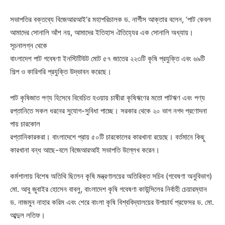
সভাপতির বক্তব্যে বিজেআরআই’র মহাপরিচালক ড. নার্গীস আক্তার বলেন, ‘পাট কেবল
আমাদের সোনালি আঁশ নয়, আমাদের ইতিহাস ঐতিহ্যের এক সোনালি অধ্যায়।
সূচনালগ্ন থেকে
বাংলাদেশ পাট গবেষণা ইনস্টিটিউট মোট ৫৭ জাতের ২২৩টি কৃষি প্রযুক্তি এবং ৬৯টি
শিল্প ও কারিগরি প্রযুক্তি উদ্ভাবন করেছে।
পাট কৃষিজাত পণ্য হিসেবে বিবেচিত হওয়ায় চাষীরা কৃষিঋণের মতো পাটঋণ এবং পণ্য
রপ্তানিতে সকল ধরনের সুযোগ-সুবিধা পাচ্ছে। সরকার থেকে ২০ ভাগ নগদ প্রণোদনা
পায় চারকোল
রপ্তানিকারকরা। বাংলাদেশে প্রায় ৫০টি চারকোলের কারখানা রয়েছে। বর্তমানে কিছু
কারখানা বন্ধ আছে-বলে বিজেআরআই সভাপতি উল্লেখ করেন।
কর্মশালায় বিশেষ অতিথি ছিলেন কৃষি মন্ত্রণালয়ের অতিরিক্ত সচিব (গবেষণা অনুবিভাগ)
মো. আবু জুবাইর হোসেন বাবলু, বাংলাদেশ কৃষি গবেষণা কাউন্সিলের নির্বাহী চেয়ারম্যান
ড. নাজমুন নাহার করিম এবং শেরে বাংলা কৃষি বিশ্ববিদ্যালয়ের উপাচার্য প্রফেসর ড. মো.
আব্দুল লতিফ।