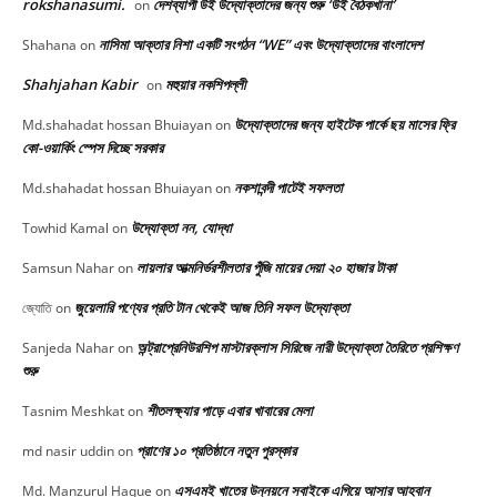
rokshanasumi.
দেশব্যাপী উই উদ্যোক্তাদের জন্য শুরু ‘উই বৈঠকখানা’
on
নাসিমা আক্তার নিশা একটি সংগঠন “WE” এবং উদ্যোক্তাদের বাংলাদেশ
Shahana
on
Shahjahan Kabir
মহুয়ার নকশিপল্লী
on
উদ্যোক্তাদের জন্য হাইটেক পার্কে ছয় মাসের ফ্রি
Md.shahadat hossan Bhuiayan
on
কো-ওয়ার্কিং স্পেস দিচ্ছে সরকার
নকশাবন্দী পাটেই সফলতা
Md.shahadat hossan Bhuiayan
on
উদ্যোক্তা নন, যোদ্ধা
Towhid Kamal
on
লায়লার আত্মনির্ভরশীলতার পুঁজি মায়ের দেয়া ২০ হাজার টাকা
Samsun Nahar
on
জুয়েলারি পণ্যের প্রতি টান থেকেই আজ তিনি সফল উদ্যোক্তা
জ্যোতি
on
অন্ট্রাপ্রেনিউরশিপ মাস্টারক্লাস সিরিজে নারী উদ্যোক্তা তৈরিতে প্রশিক্ষণ
Sanjeda Nahar
on
শুরু
শীতলক্ষ্যার পাড়ে এবার খাবারের মেলা
Tasnim Meshkat
on
প্রাণের ১০ প্রতিষ্ঠানে নতুন পুরস্কার
md nasir uddin
on
এসএমই খাতের উন্নয়নে সবাইকে এগিয়ে আসার আহবান
Md. Manzurul Haque
on