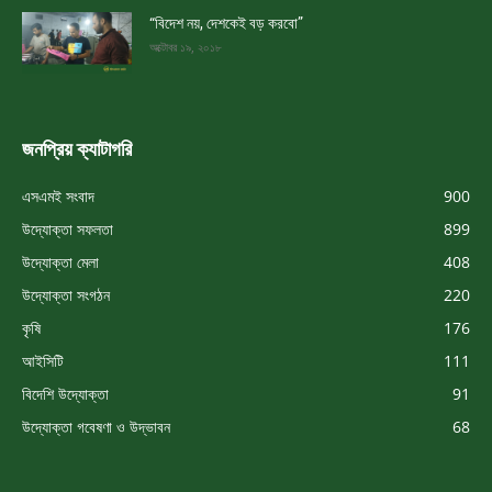
“বিদেশ নয়, দেশকেই বড় করবো”
অক্টোবর ১৯, ২০১৮
জনপ্রিয় ক্যাটাগরি
এসএমই সংবাদ
900
উদ্যোক্তা সফলতা
899
উদ্যোক্তা মেলা
408
উদ্যোক্তা সংগঠন
220
কৃষি
176
আইসিটি
111
বিদেশি উদ্যোক্তা
91
উদ্যোক্তা গবেষণা ও উদ্ভাবন
68