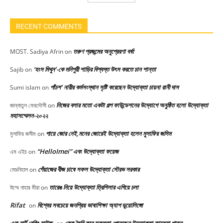
RECENT COMMENTS
তরুণ প্রজন্মের অনুপ্রেরণা বর্ষা
MOST. Sadiya Afrin
on
‘হংস মিথুন’-কে মনিপুরী শাড়ির বিশ্বস্ত উৎস করতে চান শান্তা
Sajib
on
পাঁচশ’ নারীর কর্মসংস্থান সৃষ্টি করেছেন উদ্যোক্তা চায়না রানী দাস
Sumi islam
on
নিজের বলার মতো একটা গল্প ফাউন্ডেশনের উদ্যোগে অনুষ্ঠিত হলো উদ্যোক্তা
জান্নাতুল ফেরদৌসী
on
মহাসম্মেলন-২০২২
পায়ে জোর নেই,মনের জোরেই উদ্যোক্তা হলেন মুসাফির জসিম
মুসাফির জসীম
on
“HelloImei” এবং উদ্যোক্তা ফয়েজ
এম এইচ
on
পেঁয়াজের বীজ চাষে সফল উদ্যোক্তা সৌরভ সরকার
মোঃনিহাল
on
তারেঙ নিয়ে উদ্যোক্তা ত্রিশিলার এগিয়ে চলা
উম্মে নাহার মীরা
on
Rifat
বিশ্বের সবচেয়ে জনপ্রিয় ভাষাশিক্ষা অ্যাপ ডুয়োলিঙ্গো
on