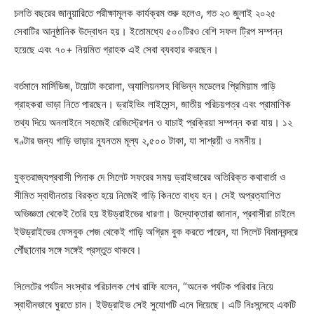
চলতি বছরের জানুয়ারিতে পরীক্ষামূলক কার্যক্রম শুরু হলেও, গত ২৩ জুলাই ২০২৫
সেবাটির আনুষ্ঠানিক উদ্বোধন হয়। ইতোমধ্যে ৫০০টিরও বেশি সফল ট্রিপ সম্পন্ন
হয়েছে এবং ৭০+ নিয়মিত গ্রাহক এই সেবা ব্যবহার করছেন।
বর্তমানে মার্সিডিজ, টয়োটা করোলা, অ্যালিয়নসহ বিভিন্ন মডেলের প্রিমিয়াম গাড়ি
গ্রাহকরা ভাড়া নিতে পারছেন। ড্রাইভিং লাইসেন্স, জাতীয় পরিচয়পত্র এবং প্রামাণিক
তথ্য দিয়ে অনলাইনে সহজেই রেজিস্ট্রেশন ও যাচাই প্রক্রিয়া সম্পন্ন করা যায়। ১২
ঘণ্টার জন্য গাড়ি ভাড়ার ন্যূনতম মূল্য ২,৫০০ টাকা, যা সাশ্রয়ী ও নমনীয়।
যুক্তরাজ্যপ্রবাসী পিনাক দে সিলেট সফরের সময় ড্রাইভারের অতিরিক্ত কথাবার্তা ও
সীমিত স্বাধীনতায় বিরক্ত হয়ে নিজেই গাড়ি কিনতে বাধ্য হন। সেই অপ্রত্যাশিত
অভিজ্ঞতা থেকেই তৈরি হয় ইউড্রাইভের ধারণা। উদ্যোক্তারা জানান, প্রবাসীরা চাইলে
ইউড্রাইভের ফেসবুক পেজ থেকেই গাড়ি অগ্রিম বুক করতে পারেন, যা সিলেট বিমানবন্দরে
পৌঁছানোর সঙ্গে সঙ্গেই প্রস্তুত থাকবে।
সিলেটের পর্যটন সংস্থার পরিচালক শেখ রাফি বলেন, “অনেক পর্যটক পরিবার নিয়ে
স্বাধীনভাবে ঘুরতে চান। ইউড্রাইভ সেই সুযোগটি এনে দিয়েছে। এটি নিঃসন্দেহে একটি