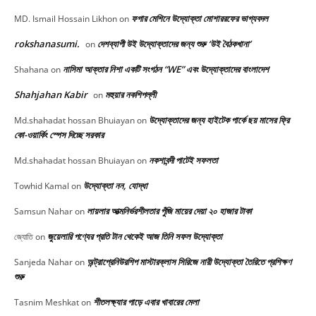
ফগার মেশিনে উদ্যোক্তা মোশাররফের ভাগ্যবদল
MD. Ismail Hossain Likhon
on
rokshanasumi.
দেশব্যাপী উই উদ্যোক্তাদের জন্য শুরু ‘উই বৈঠকখানা’
on
নাসিমা আক্তার নিশা একটি সংগঠন “WE” এবং উদ্যোক্তাদের বাংলাদেশ
Shahana
on
Shahjahan Kabir
মহুয়ার নকশিপল্লী
on
উদ্যোক্তাদের জন্য হাইটেক পার্কে ছয় মাসের ফ্রি
Md.shahadat hossan Bhuiayan
on
কো-ওয়ার্কিং স্পেস দিচ্ছে সরকার
নকশাবন্দী পাটেই সফলতা
Md.shahadat hossan Bhuiayan
on
উদ্যোক্তা নন, যোদ্ধা
Towhid Kamal
on
লায়লার আত্মনির্ভরশীলতার পুঁজি মায়ের দেয়া ২০ হাজার টাকা
Samsun Nahar
on
জুয়েলারি পণ্যের প্রতি টান থেকেই আজ তিনি সফল উদ্যোক্তা
জ্যোতি
on
অন্ট্রাপ্রেনিউরশিপ মাস্টারক্লাস সিরিজে নারী উদ্যোক্তা তৈরিতে প্রশিক্ষণ
Sanjeda Nahar
on
শুরু
শীতলক্ষ্যার পাড়ে এবার খাবারের মেলা
Tasnim Meshkat
on