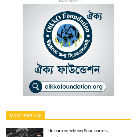
- Advertisment -
MOST POPULAR
Unicorn নয়, এখন নজর Soonicorn–এ