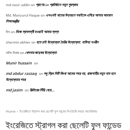
প্রাণের ১০ প্রতিষ্ঠানে নতুন পুরস্কার
md nasir uddin
on
এসএমই খাতের উন্নয়নে সবাইকে এগিয়ে আসার আহবান
Md. Manzurul Haque
on
শিক্ষামন্ত্রীর
নিজে স্বাবলম্বী হওয়াই আমার স্বপ্ন
মিম
on
হতে চাই উদ্যোক্তা তৈরির উদ্যোক্তা: নাফিহা নওরীন
sharmin akhter
on
খেলনার জাদুকর উদ্যোক্তা
খালিদ মিরাজ
on
Munir hussain
on
md abdur razzaq
শুধু গ্রিন সিটি কিংবা আমের শহর নয়, রাজশাহীর নতুন নাম হবে
on
উদ্যোক্তার শহর
md jasim
ফিল্টারের সিঁড়ি বেয়ে…
on