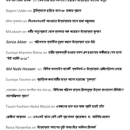
এফ মার্ট বেকিং হাউজ
কেক তৈরি করে সফলতা পেয়েছেন উদ্যোক্তা ফাতেমা খাতুন
on
ইন্ডিক্যাফে ছড়িয়ে যাবে ৬৮ হাজার গ্রামে
Najem Uddin
on
সিএমএসএমই আওয়ারে উদ্যোক্তার সাথে বাপ্পা মজুমদার
রফিক সুলায়মান
on
ধর্মীয় অনুপ্রেরণা থেকে ব্যবসায় শুরু করেছেন উদ্যোক্তা জুম্মান
Md akash
on
Sonia Akter
পরিবেশকে প্লাস্টিক মুক্ত করতে উদ্যোক্তা হয়ে উঠা
on
নারীর স্বাবলম্বী হওয়ার সফল গল্প ছড়ানোর অঙ্গীকারে শেষ হলো
Suraiya khanom Rotna
on
“উই সামিট ২০২১”
Md Nabi Hossen
‘বিসিক অনলাইন মার্কেট’ প্লাটফর্ম-এ উদ্যোক্তা রেজিস্ট্রেশন চলছে
on
প্রান্তিক জনগোষ্ঠীর মধ্যে আলো ছড়াচ্ছে ‘সুকন্যা’
Suraiya Yasmin
on
‘বিসিকের পরিবেশ বান্ধব শিল্পসমৃদ্ধ উন্নত বাংলাদেশ বিনির্মাণে
মোয়াজ্জেম হোসেন সাতক্ষীরা সদর থানা
on
মহাপরিকল্পনা গ্রহণ’
একজনের হাত ধরে আজ প্রতি ঘরেই তাঁত
Touch Fashion Abdul Mozid
on
রোজিনা আক্তার
এসএমই খাতে বেশি বেশি প্রণোদনা প্রয়োজন: ড. আতিউর রহমান
on
উদ্যোক্তা পলাশের নুড়ি পাথর দিয়ে অভিনব শিল্পকর্ম
Raisa Nanjeeba
on