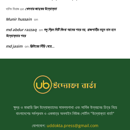
ক্ষুদ্র ও মাঝারি শিল্প উদ্যোক্তাদের সাফল্যগাথা এবং সার্বিক উন্নয়নের চিত্র নিয়ে
বাংলাদেশের সর্বপ্রথম ও একমাত্র অনলাইন নিউজ পোর্টাল "উদ্যোক্তা বার্তা"
যোগাযোগ:
uddokta.press@gmail.com