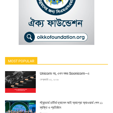
MOST POPULAR
Unicorn নয়, এখন নজর Soonicorn–এ
ফেব্রুয়ারি ২৩, ২০২৬
স্ট্যান্ডার্ড চার্টার্ড-চ্যানেল আই অ্যাগ্রো অ্যাওয়ার্ড পেল ১১
ব্যক্তি ও প্রতিষ্ঠান