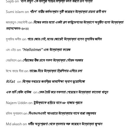
‘হংস মিথুন’-কে মনিপুরী শাড়ির বিশ্বস্ত উৎস করতে চান শান্তা
Sajib
on
পাঁচশ’ নারীর কর্মসংস্থান সৃষ্টি করেছেন উদ্যোক্তা চায়না রানী দাস
Sumi islam
on
নিজের বলার মতো একটা গল্প ফাউন্ডেশনের উদ্যোগে অনুষ্ঠিত হলো উদ্যোক্তা
জান্নাতুল ফেরদৌসী
on
মহাসম্মেলন-২০২২
পায়ে জোর নেই,মনের জোরেই উদ্যোক্তা হলেন মুসাফির জসিম
মুসাফির জসীম
on
“HelloImei” এবং উদ্যোক্তা ফয়েজ
এম এইচ
on
পেঁয়াজের বীজ চাষে সফল উদ্যোক্তা সৌরভ সরকার
মোঃনিহাল
on
তারেঙ নিয়ে উদ্যোক্তা ত্রিশিলার এগিয়ে চলা
উম্মে নাহার মীরা
on
Rifat
বিশ্বের সবচেয়ে জনপ্রিয় ভাষাশিক্ষা অ্যাপ ডুয়োলিঙ্গো
on
এফ মার্ট বেকিং হাউজ
কেক তৈরি করে সফলতা পেয়েছেন উদ্যোক্তা ফাতেমা খাতুন
on
ইন্ডিক্যাফে ছড়িয়ে যাবে ৬৮ হাজার গ্রামে
Najem Uddin
on
সিএমএসএমই আওয়ারে উদ্যোক্তার সাথে বাপ্পা মজুমদার
রফিক সুলায়মান
on
ধর্মীয় অনুপ্রেরণা থেকে ব্যবসায় শুরু করেছেন উদ্যোক্তা জুম্মান
Md akash
on