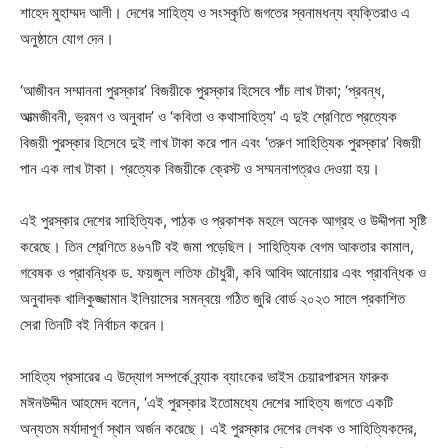
শাহেদ মুহাম্মদ আলী। দেশের সাহিত্য ও সংস্কৃতি জগতের স্বনামধন্য ব্যক্তিরাও এ
অনুষ্ঠানে যোগ দেন।
‘আজীবন সম্মাননা পুরস্কার’ বিজয়ীকে পুরস্কার হিসেবে পাঁচ লাখ টাকা; ‘প্রবন্ধ,
আত্মজীবনী, ভ্রমণ ও অনুবাদ’ ও ‘কবিতা ও কথাসাহিত্য’ এ দুই শ্রেণিতে প্রত্যেক
বিজয়ী পুরস্কার হিসেবে দুই লাখ টাকা করে পান এবং ‘তরুণ সাহিত্যিক পুরস্কার’ বিজয়ী
পান এক লাখ টাকা। প্রত্যেক বিজয়ীকে ক্রেস্ট ও সম্মননাপত্রও দেওয়া হয়।
এই পুরস্কার দেশের সাহিত্যিক, পাঠক ও প্রকাশক মহলে অনেক আগ্রহ ও উদ্দীপনা সৃষ্টি
করেছে। তিন শ্রেণিতে ৪৬৭টি বই জমা পড়েছিল। সাহিত্যিক বেগম আকতার কামাল,
গবেষক ও প্রাবন্ধিক ড. ফয়জুল লতিফ চৌধুরী, কবি আবিদ আনোয়ার এবং প্রাবন্ধিক ও
অনুবাদক খালিকুজ্জামান ইলিয়াসের সমন্বয়ে গঠিত জুরি বোর্ড ২০২৩ সালে প্রকাশিত
সেরা তিনটি বই নির্বাচন করেন।
সাহিত্য প্রসারের এ উদ্যোগ সম্পর্কে ব্র্যাক ব্যাংকের ভাইস চেয়ারপারসন ফারুক
মঈনউদ্দীন আহমেদ বলেন, ‘এই পুরস্কার ইতোমধ্যে দেশের সাহিত্য জগতে একটি
অন্যতম মর্যাদাপূর্ণ স্থান অর্জন করেছে। এই পুরস্কার দেশের লেখক ও সাহিত্যিকদের,