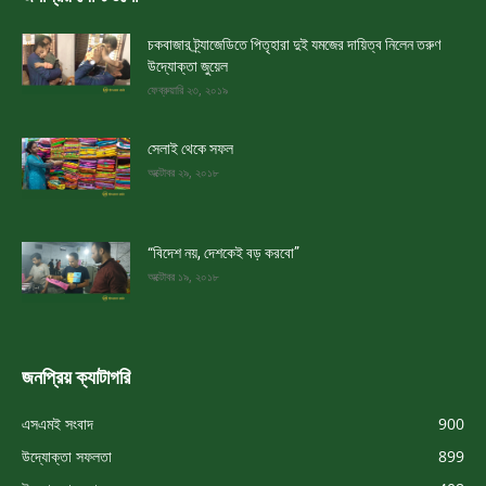
চকবাজার ট্র্যাজেডিতে পিতৃহারা দুই যমজের দায়িত্ব নিলেন তরুণ
উদ্যোক্তা জুয়েল
ফেব্রুয়ারি ২৩, ২০১৯
সেলাই থেকে সফল
অক্টোবর ২৯, ২০১৮
“বিদেশ নয়, দেশকেই বড় করবো”
অক্টোবর ১৯, ২০১৮
জনপ্রিয় ক্যাটাগরি
এসএমই সংবাদ
900
উদ্যোক্তা সফলতা
899