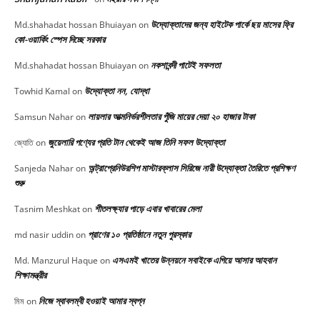
উদ্যোক্তাদের জন্য হাইটেক পার্কে ছয় মাসের ফ্রি
Md.shahadat hossan Bhuiayan
on
কো-ওয়ার্কিং স্পেস দিচ্ছে সরকার
নকশাবন্দী পাটেই সফলতা
Md.shahadat hossan Bhuiayan
on
উদ্যোক্তা নন, যোদ্ধা
Towhid Kamal
on
লায়লার আত্মনির্ভরশীলতার পুঁজি মায়ের দেয়া ২০ হাজার টাকা
Samsun Nahar
on
জুয়েলারি পণ্যের প্রতি টান থেকেই আজ তিনি সফল উদ্যোক্তা
জ্যোতি
on
অন্ট্রাপ্রেনিউরশিপ মাস্টারক্লাস সিরিজে নারী উদ্যোক্তা তৈরিতে প্রশিক্ষণ
Sanjeda Nahar
on
শুরু
শীতলক্ষ্যার পাড়ে এবার খাবারের মেলা
Tasnim Meshkat
on
প্রাণের ১০ প্রতিষ্ঠানে নতুন পুরস্কার
md nasir uddin
on
এসএমই খাতের উন্নয়নে সবাইকে এগিয়ে আসার আহবান
Md. Manzurul Haque
on
শিক্ষামন্ত্রীর
নিজে স্বাবলম্বী হওয়াই আমার স্বপ্ন
মিম
on