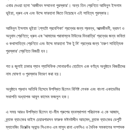
এবার দেওয়া হলো ‘আজীবন সম্মাননা পুরস্কার’। অন্য তিন শ্রেণিতে আমিনুল ইসলাম
ভুইয়া, ধ্রুব এষ এবং উম্মে ফারহানা জিতে নিয়েছেন এই সাহিত্য পুরস্কার।
আমিনুল ইসলাম ভুইয়া ‘প্লেটো প্রবেশিকা’ গ্রন্থের জন্য প্রবন্ধ, আত্মজীবনী, ভ্রমণ ও
অনুবাদ শ্রেণিতে; ধ্রুব এষ ‘আমাদের পরাবাস্তব টাউনের দিনরাত্রি’ গ্রন্থের জন্য কবিতা
ও কথাসাহিত্য শ্রেণিতে এবং উম্মে ফারহানা ‘টক টু মি’ গ্রন্থের জন্য ‘তরুণ সাহিত্যিক
পুরস্কার’ শ্রেণিতে বিজয়ী হন।
গত ৪ জুলাই ঢাকার প্যান প্যাসিফিক সোনারগাঁও হোটেলে এক বর্ণাঢ্য অনুষ্ঠানে বিজয়ীদের
নাম ঘোষণা ও পুরস্কার বিতরণ করা হয়।
অনুষ্ঠানে প্রধান অতিথি হিসেবে উপস্থিত ছিলেন বিশিষ্ট লেখক এবং বাংলা একাডেমির
সভাপতি অধ্যাপক আবুল কাসেম ফজলুল হক।
এ সময় আরও উপস্থিত ছিলেন হা-মীম গ্রুপের ব্যবস্থাপনা পরিচালক এ কে আজাদ,
ব্র্যাক ব্যাংকের ভাইস চেয়ারপারসন ফারুক মঈনউদ্দীন আহমেদ, ব্র্যাক ব্যাংকের ডেপুটি
ম্যানেজিং ডিরেক্টর অ্যান্ড সিএফও এম মাসুদ রানা এফসিএ ও দৈনিক সমকালের সম্পাদক