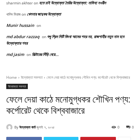
হতে চাই উদ্যোক্তা তৈরির উদ্যোক্তা: নাফিহা নওরীন
sharmin akhter
on
খেলনার জাদুকর উদ্যোক্তা
খালিদ মিরাজ
on
Munir hussain
on
md abdur razzaq
শুধু গ্রিন সিটি কিংবা আমের শহর নয়, রাজশাহীর নতুন নাম হবে
on
উদ্যোক্তার শহর
md jasim
ফিল্টারের সিঁড়ি বেয়ে…
on