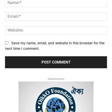
Na
Ema
Web
Save my name, email, and website in this browser for the
next time I comment.
- Advertisment -