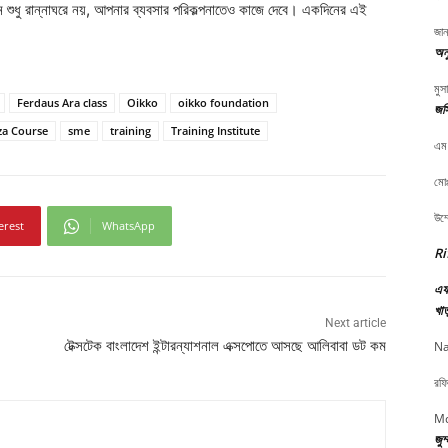
ান শুধু রান্নাঘরে নয়, আপনার ব্যবসার পরিকল্পনাতেও কাজে দেবে। একদিনের এই
জান
অনু
মুস
Ferdaus Ara class
Oikko
oikko foundation
জস
za Course
sme
training
Training Institute
এম
মোঃ
উম্
erest
WhatsApp
Ri
এফ 
খাত
Next article
টেক্সটেক বাংলাদেশ ইন্টারন্যাশনাল এক্সপোতে আসছে আলিবাবা ডট কম
Na
রফি
Md
জুম