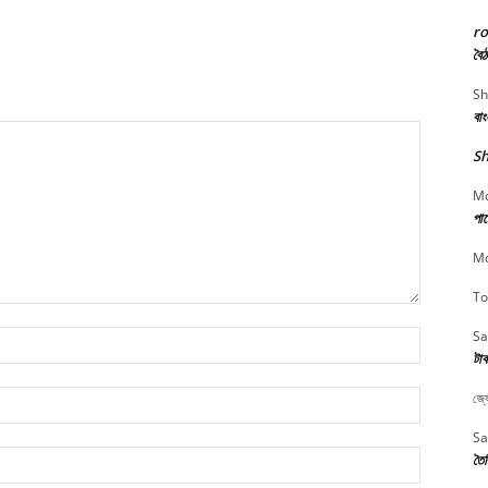
r
বৈঠ
Sh
বা
Sh
Md
পার
Md
To
Sa
Name:*
টাক
Email:*
জ্য
Sa
Website:
তৈর