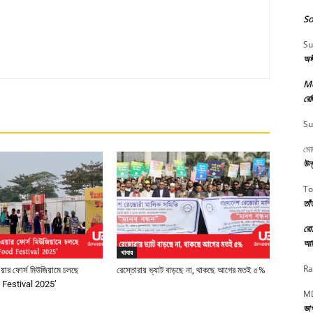
So
Su
অঙ
M
রেজ
Su
মোয
উন্
To
তাঁ
রো
আত
খাবার
Ra
ার ফোর্স মিউজিয়ামে চলছে
রেস্তোরায় ভ্যাট বাড়ছে না, থাকছে আগের মতই ৫%
 Festival 2025’
MD
ভা