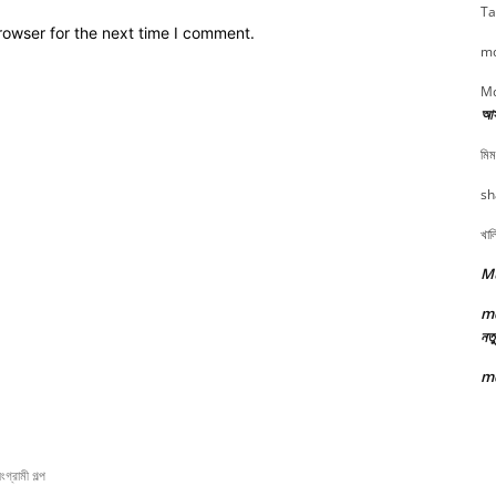
Ta
rowser for the next time I comment.
md
Md
আসা
মিম
sh
খাল
Mu
m
নতু
m