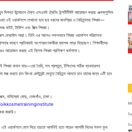
তুন দিগন্ত উন্মোচনে ঐক্য এসএমই ট্রেনিং ইন্সটিটিউট আয়োজন করছে এক্সক্লুসিভ
যাওয়া এই ওয়ার্কশপে শেখানো হবে ছয় ধরনের জনপ্রিয় ও বৈচিত্র্যময় পিৎজা—
েজ বাইট, টার্কিশ এবং মিক্স পিৎজা।
ার আপ ফেরদৌস আরা। তিনি এর আগেও সফলভাবে পিৎজা ওয়ার্কশপ পরিচালনা
র কারণে প্রতিবারই অংশগ্রহণকারীরা ব্যাপক সাড়া দিয়েছেন। শিক্ষার্থীদের
আবারও আয়োজন করছে এই বিশেষ পিৎজা প্রশিক্ষণ কর্মশালা।
ই পিৎজা বানান যায়—ডো তৈরি, সস প্রস্তুত, টপিংসের সঠিক ব্যবহারসহ
া শুরু করতে চান কিংবা রেস্টুরেন্ট মেনুতে বৈচিত্র্য আনতে চান তাদের জন্য এটি হবে
েক্স, নাবিস্কো মোড়, তেজগাঁও, ঢাকা।
MO
oikkosmetraininginstitute
করা জরুরি।
Sa
Su
াই এই ওয়ার্কশপে যোগ দিয়ে হয়তো আপনিই হতে পারেন আগামী দিনের সফল ফুড
দা