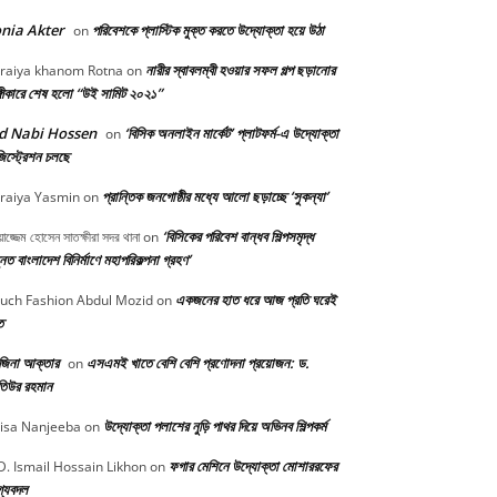
nia Akter
পরিবেশকে প্লাস্টিক মুক্ত করতে উদ্যোক্তা হয়ে উঠা
on
নারীর স্বাবলম্বী হওয়ার সফল গল্প ছড়ানোর
raiya khanom Rotna
on
্গীকারে শেষ হলো “উই সামিট ২০২১”
d Nabi Hossen
‘বিসিক অনলাইন মার্কেট’ প্লাটফর্ম-এ উদ্যোক্তা
on
িস্ট্রেশন চলছে
প্রান্তিক জনগোষ্ঠীর মধ্যে আলো ছড়াচ্ছে ‘সুকন্যা’
raiya Yasmin
on
‘বিসিকের পরিবেশ বান্ধব শিল্পসমৃদ্ধ
়াজ্জেম হোসেন সাতক্ষীরা সদর থানা
on
নত বাংলাদেশ বিনির্মাণে মহাপরিকল্পনা গ্রহণ’
একজনের হাত ধরে আজ প্রতি ঘরেই
uch Fashion Abdul Mozid
on
ত
জিনা আক্তার
এসএমই খাতে বেশি বেশি প্রণোদনা প্রয়োজন: ড.
on
িউর রহমান
উদ্যোক্তা পলাশের নুড়ি পাথর দিয়ে অভিনব শিল্পকর্ম
isa Nanjeeba
on
ফগার মেশিনে উদ্যোক্তা মোশাররফের
. Ismail Hossain Likhon
on
গ্যবদল