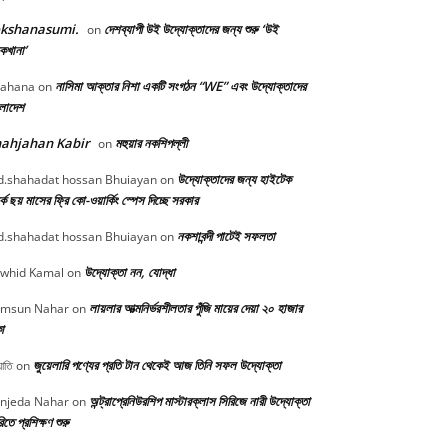
okshanasumi.
দেশব্যাপী উই উদ্যোক্তাদের জন্য শুরু ‘উই
on
কখানা’
নাসিমা আক্তার নিশা একটি সংগঠন “WE” এবং উদ্যোক্তাদের
ahana
on
ংলাদেশ
ahjahan Kabir
মহুয়ার নকশিপল্লী
on
উদ্যোক্তাদের জন্য হাইটেক
.shahadat hossan Bhuiayan
on
্কে ছয় মাসের ফ্রি কো-ওয়ার্কিং স্পেস দিচ্ছে সরকার
নকশাবন্দী পাটেই সফলতা
.shahadat hossan Bhuiayan
on
উদ্যোক্তা নন, যোদ্ধা
whid Kamal
on
লায়লার আত্মনির্ভরশীলতার পুঁজি মায়ের দেয়া ২০ হাজার
msun Nahar
on
া
জুয়েলারি পণ্যের প্রতি টান থেকেই আজ তিনি সফল উদ্যোক্তা
োতি
on
অন্ট্রাপ্রেনিউরশিপ মাস্টারক্লাস সিরিজে নারী উদ্যোক্তা
njeda Nahar
on
িতে প্রশিক্ষণ শুরু