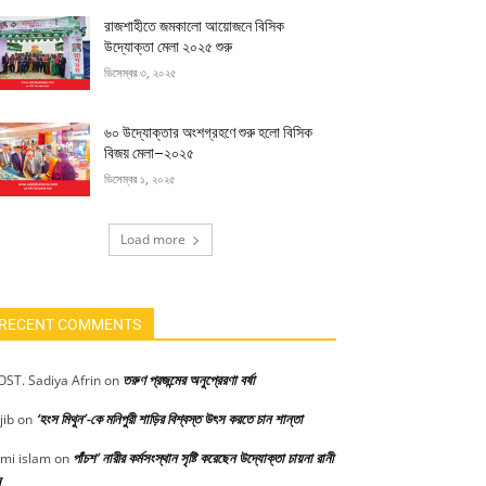
রাজশাহীতে জমকালো আয়োজনে বিসিক
উদ্যোক্তা মেলা ২০২৫ শুরু
ডিসেম্বর ৩, ২০২৫
৬০ উদ্যোক্তার অংশগ্রহণে শুরু হলো বিসিক
বিজয় মেলা–২০২৫
ডিসেম্বর ১, ২০২৫
Load more
RECENT COMMENTS
তরুণ প্রজন্মের অনুপ্রেরণা বর্ষা
ST. Sadiya Afrin
on
‘হংস মিথুন’-কে মনিপুরী শাড়ির বিশ্বস্ত উৎস করতে চান শান্তা
jib
on
পাঁচশ’ নারীর কর্মসংস্থান সৃষ্টি করেছেন উদ্যোক্তা চায়না রানী
mi islam
on
স