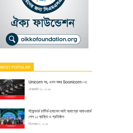
MOST POPULAR
Unicorn নয়, এখন নজর Soonicorn–এ
ফেব্রুয়ারি ২৩, ২০২৬
স্ট্যান্ডার্ড চার্টার্ড-চ্যানেল আই অ্যাগ্রো অ্যাওয়ার্ড
পেল ১১ ব্যক্তি ও প্রতিষ্ঠান
ডিসেম্বর ৩, ২০২৫