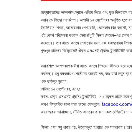
উদ্যোক্তাদের আত্মকর্মসংস্থানে এগিয়ে নিতে এবং ফুড বিজনেসে ন
ওয়ান ডে পিৎজা ওয়ার্কশপ। আগামী ১২ সেপ্টেম্বর অনুষ্ঠিত হতে 
ইতালিয়ান পিৎজা, আমেরিকান পেপারোনি, মেক্সিকান থিন ক্রাস্ট, সস
এই কোর্স পরিচালনা করবেন সেরা রাঁধুনী সিজন সেভেন-এর রান
করেছেন। তার হাতে-কলমে শেখানোর ধরণ এবং সহজবোধ্য উপস্থাপনা
পুনঃপুন চাহিদার ভিত্তিতেই ঐক্য এসএমই ট্রেনিং ইন্সটিটিউট 
ওয়ার্কশপে অংশগ্রহণকারীরা হাতে-কলমে শিখবেন কীভাবে ঘরে বসে
সবকিছু। শুধু রন্ধনশিল্প প্রেমীদের জন্যই নয়, বরং যারা নতুন ব্যবস
এক দুর্দান্ত সুযোগ।
তারিখ: ১২ সেপ্টেম্বর, ২০২৫
স্থান: ঐক্য এসএমই ট্রেনিং ইন্সটিটিউট, শেখ আব্দুল মতিন কমপ্ল
আরও বিস্তারিত জানা যাবে তাদের ফেসবুকেঃ
facebook.com/
আয়োজকরা জানাচ্ছেন, সীমিত আসনের কারণে দ্রুত রেজিস্ট্রেশন 
পিৎজা এখন শুধু খাবার নয়, উদ্যোক্তা হওয়ার এক সম্ভাবনা। ত