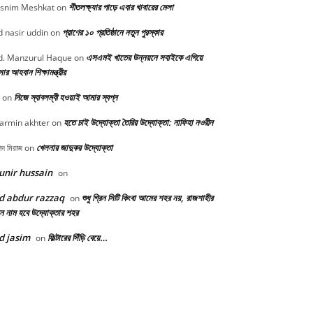
শীতলক্ষ্যার পাড়ে এবার খাবারের মেলা
snim Meshkat
on
প্রাণের ১০ প্রতিষ্ঠানে নতুন পুরস্কার
 nasir uddin
on
এসএমই খাতের উন্নয়নে সবাইকে এগিয়ে
. Manzurul Haque
on
র আহবান শিক্ষামন্ত্রীর
নিজে স্বাবলম্বী হওয়াই আমার স্বপ্ন
on
হতে চাই উদ্যোক্তা তৈরির উদ্যোক্তা: নাফিহা নওরীন
armin akhter
on
খেলনার জাদুকর উদ্যোক্তা
িদ মিরাজ
on
nir hussain
on
d abdur razzaq
শুধু গ্রিন সিটি কিংবা আমের শহর নয়, রাজশাহীর
on
ন নাম হবে উদ্যোক্তার শহর
d jasim
ফিল্টারের সিঁড়ি বেয়ে…
on