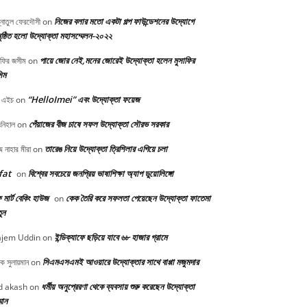
নিজের বলার মতো একটা গল্প ফাউন্ডেশনের উদ্যোগে
্নাতুল ফেরদৌসী
on
ষ্ঠিত হলো উদ্যোক্তা মহাসম্মেলন-২০২২
পায়ে জোর নেই,মনের জোরেই উদ্যোক্তা হলেন মুসাফির
াফির জসীম
on
িম
“HelloImei” এবং উদ্যোক্তা ফয়েজ
 এইচ
on
পেঁয়াজের বীজ চাষে সফল উদ্যোক্তা সৌরভ সরকার
নিহাল
on
তারেঙ নিয়ে উদ্যোক্তা ত্রিশিলার এগিয়ে চলা
মে নাহার মীরা
on
fat
বিশ্বের সবচেয়ে জনপ্রিয় ভাষাশিক্ষা অ্যাপ ডুয়োলিঙ্গো
on
মার্ট বেকিং হাউজ
কেক তৈরি করে সফলতা পেয়েছেন উদ্যোক্তা ফাতেমা
on
ুন
ইন্ডিক্যাফে ছড়িয়ে যাবে ৬৮ হাজার গ্রামে
jem Uddin
on
সিএমএসএমই আওয়ারে উদ্যোক্তার সাথে বাপ্পা মজুমদার
ক সুলায়মান
on
ধর্মীয় অনুপ্রেরণা থেকে ব্যবসায় শুরু করেছেন উদ্যোক্তা
 akash
on
্মান