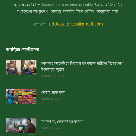
ক্ষুদ্র ও মাঝারি শিল্প উদ্যোক্তাদের সাফল্যগাথা এবং সার্বিক উন্নয়নের চিত্র নিয়ে
বাংলাদেশের সর্বপ্রথম ও একমাত্র অনলাইন নিউজ পোর্টাল "উদ্যোক্তা বার্তা"
যোগাযোগ:
uddokta.press@gmail.com
জনপ্রিয় পোস্টগুলো
চকবাজার ট্র্যাজেডিতে পিতৃহারা দুই যমজের দায়িত্ব নিলেন তরুণ
উদ্যোক্তা জুয়েল
ফেব্রুয়ারি ২৩, ২০১৯
সেলাই থেকে সফল
অক্টোবর ২৯, ২০১৮
“বিদেশ নয়, দেশকেই বড় করবো”
অক্টোবর ১৯, ২০১৮