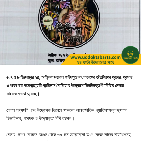
৬,৭ ও ৮ ডিসেম্বর’২৪, অম্বিকা ময়দান ফরিদপুরে বাংলাদেশের তাঁতশিল্পের প্রচার, প্রসার
ও গবেষণায় আত্মপ্রত্যয়ী প্রতিষ্ঠান কৈফিয়া’র উদ্যোগে তিনদিনব্যাপী ‘বিবি’র মেলার
আয়োজন করা হয়েছে।
মেলার মধ্যমণি এবং উদ্বোধক হিসেবে থাকবেন আন্তর্জাতিক খ্যাতিসম্পন্ন ফ্যাশন
ডিজাইনার, গবেষক ও উদ্যোক্তা বিবি রাসেল।
মেলায় দেশের বিভিন্ন অঞ্চল থেকে ৩০ জন উদ্যোক্তা অংশ নিবেন তাদের তাঁতশিল্পসহ