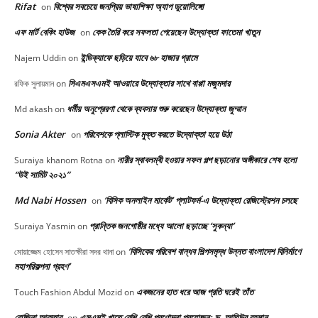
Rifat
বিশ্বের সবচেয়ে জনপ্রিয় ভাষাশিক্ষা অ্যাপ ডুয়োলিঙ্গো
on
এফ মার্ট বেকিং হাউজ
কেক তৈরি করে সফলতা পেয়েছেন উদ্যোক্তা ফাতেমা খাতুন
on
ইন্ডিক্যাফে ছড়িয়ে যাবে ৬৮ হাজার গ্রামে
Najem Uddin
on
সিএমএসএমই আওয়ারে উদ্যোক্তার সাথে বাপ্পা মজুমদার
রফিক সুলায়মান
on
ধর্মীয় অনুপ্রেরণা থেকে ব্যবসায় শুরু করেছেন উদ্যোক্তা জুম্মান
Md akash
on
Sonia Akter
পরিবেশকে প্লাস্টিক মুক্ত করতে উদ্যোক্তা হয়ে উঠা
on
নারীর স্বাবলম্বী হওয়ার সফল গল্প ছড়ানোর অঙ্গীকারে শেষ হলো
Suraiya khanom Rotna
on
“উই সামিট ২০২১”
Md Nabi Hossen
‘বিসিক অনলাইন মার্কেট’ প্লাটফর্ম-এ উদ্যোক্তা রেজিস্ট্রেশন চলছে
on
প্রান্তিক জনগোষ্ঠীর মধ্যে আলো ছড়াচ্ছে ‘সুকন্যা’
Suraiya Yasmin
on
‘বিসিকের পরিবেশ বান্ধব শিল্পসমৃদ্ধ উন্নত বাংলাদেশ বিনির্মাণে
মোয়াজ্জেম হোসেন সাতক্ষীরা সদর থানা
on
মহাপরিকল্পনা গ্রহণ’
একজনের হাত ধরে আজ প্রতি ঘরেই তাঁত
Touch Fashion Abdul Mozid
on
রোজিনা আক্তার
এসএমই খাতে বেশি বেশি প্রণোদনা প্রয়োজন: ড. আতিউর রহমান
on