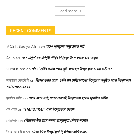
Load more
RECENT COMMENTS
তরুণ প্রজন্মের অনুপ্রেরণা বর্ষা
MOST. Sadiya Afrin
on
‘হংস মিথুন’-কে মনিপুরী শাড়ির বিশ্বস্ত উৎস করতে চান শান্তা
Sajib
on
পাঁচশ’ নারীর কর্মসংস্থান সৃষ্টি করেছেন উদ্যোক্তা চায়না রানী দাস
Sumi islam
on
নিজের বলার মতো একটা গল্প ফাউন্ডেশনের উদ্যোগে অনুষ্ঠিত হলো উদ্যোক্তা
জান্নাতুল ফেরদৌসী
on
মহাসম্মেলন-২০২২
পায়ে জোর নেই,মনের জোরেই উদ্যোক্তা হলেন মুসাফির জসিম
মুসাফির জসীম
on
“HelloImei” এবং উদ্যোক্তা ফয়েজ
এম এইচ
on
পেঁয়াজের বীজ চাষে সফল উদ্যোক্তা সৌরভ সরকার
মোঃনিহাল
on
তারেঙ নিয়ে উদ্যোক্তা ত্রিশিলার এগিয়ে চলা
উম্মে নাহার মীরা
on