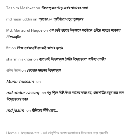
শীতলক্ষ্যার পাড়ে এবার খাবারের মেলা
Tasnim Meshkat
on
প্রাণের ১০ প্রতিষ্ঠানে নতুন পুরস্কার
md nasir uddin
on
এসএমই খাতের উন্নয়নে সবাইকে এগিয়ে আসার আহবান
Md. Manzurul Haque
on
শিক্ষামন্ত্রীর
নিজে স্বাবলম্বী হওয়াই আমার স্বপ্ন
মিম
on
হতে চাই উদ্যোক্তা তৈরির উদ্যোক্তা: নাফিহা নওরীন
sharmin akhter
on
খেলনার জাদুকর উদ্যোক্তা
খালিদ মিরাজ
on
Munir hussain
on
md abdur razzaq
শুধু গ্রিন সিটি কিংবা আমের শহর নয়, রাজশাহীর নতুন নাম হবে
on
উদ্যোক্তার শহর
md jasim
ফিল্টারের সিঁড়ি বেয়ে…
on