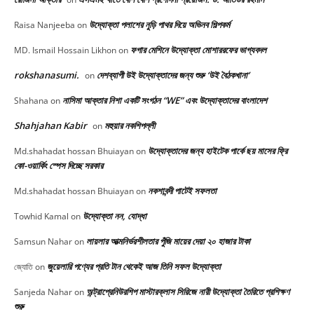
উদ্যোক্তা পলাশের নুড়ি পাথর দিয়ে অভিনব শিল্পকর্ম
Raisa Nanjeeba
on
ফগার মেশিনে উদ্যোক্তা মোশাররফের ভাগ্যবদল
MD. Ismail Hossain Likhon
on
rokshanasumi.
দেশব্যাপী উই উদ্যোক্তাদের জন্য শুরু ‘উই বৈঠকখানা’
on
নাসিমা আক্তার নিশা একটি সংগঠন “WE” এবং উদ্যোক্তাদের বাংলাদেশ
Shahana
on
Shahjahan Kabir
মহুয়ার নকশিপল্লী
on
উদ্যোক্তাদের জন্য হাইটেক পার্কে ছয় মাসের ফ্রি
Md.shahadat hossan Bhuiayan
on
কো-ওয়ার্কিং স্পেস দিচ্ছে সরকার
নকশাবন্দী পাটেই সফলতা
Md.shahadat hossan Bhuiayan
on
উদ্যোক্তা নন, যোদ্ধা
Towhid Kamal
on
লায়লার আত্মনির্ভরশীলতার পুঁজি মায়ের দেয়া ২০ হাজার টাকা
Samsun Nahar
on
জুয়েলারি পণ্যের প্রতি টান থেকেই আজ তিনি সফল উদ্যোক্তা
জ্যোতি
on
অন্ট্রাপ্রেনিউরশিপ মাস্টারক্লাস সিরিজে নারী উদ্যোক্তা তৈরিতে প্রশিক্ষণ
Sanjeda Nahar
on
শুরু