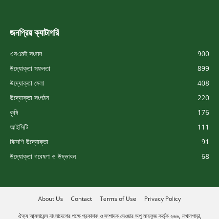
জনপ্রিয় ক্যাটাগরি
এসএমই সংবাদ
900
উদ্যোক্তা সফলতা
899
উদ্যোক্তা মেলা
408
উদ্যোক্তা সংগঠন
220
কৃষি
176
আইসিটি
111
বিদেশি উদ্যোক্তা
91
উদ্যোক্তা গবেষণা ও উদ্ভাবন
68
About Us
Contact
Terms of Use
Privacy Policy
ঐক্য আ্যলায়েন্স বাংলাদেশের পক্ষে প্রকাশক ও সম্পাদক দেওয়ার অপু মাহফুজ কর্তৃক ২৬৬, নাখালপাড়া,