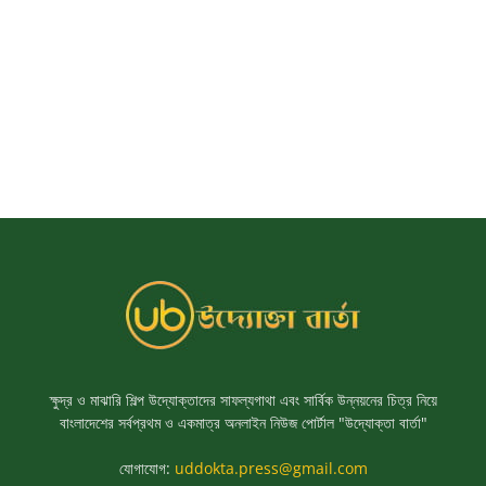
ক্ষুদ্র ও মাঝারি শিল্প উদ্যোক্তাদের সাফল্যগাথা এবং সার্বিক উন্নয়নের চিত্র নিয়ে
বাংলাদেশের সর্বপ্রথম ও একমাত্র অনলাইন নিউজ পোর্টাল "উদ্যোক্তা বার্তা"
যোগাযোগ:
uddokta.press@gmail.com