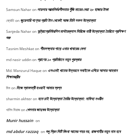
লায়লার আত্মনির্ভরশীলতার পুঁজি মায়ের দেয়া ২০ হাজার টাকা
Samsun Nahar
on
জুয়েলারি পণ্যের প্রতি টান থেকেই আজ তিনি সফল উদ্যোক্তা
জ্যোতি
on
অন্ট্রাপ্রেনিউরশিপ মাস্টারক্লাস সিরিজে নারী উদ্যোক্তা তৈরিতে প্রশিক্ষণ
Sanjeda Nahar
on
শুরু
শীতলক্ষ্যার পাড়ে এবার খাবারের মেলা
Tasnim Meshkat
on
প্রাণের ১০ প্রতিষ্ঠানে নতুন পুরস্কার
md nasir uddin
on
এসএমই খাতের উন্নয়নে সবাইকে এগিয়ে আসার আহবান
Md. Manzurul Haque
on
শিক্ষামন্ত্রীর
নিজে স্বাবলম্বী হওয়াই আমার স্বপ্ন
মিম
on
হতে চাই উদ্যোক্তা তৈরির উদ্যোক্তা: নাফিহা নওরীন
sharmin akhter
on
খেলনার জাদুকর উদ্যোক্তা
খালিদ মিরাজ
on
Munir hussain
on
md abdur razzaq
শুধু গ্রিন সিটি কিংবা আমের শহর নয়, রাজশাহীর নতুন নাম হবে
on