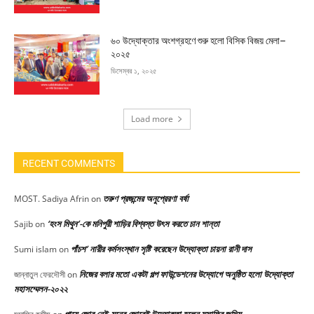
৬০ উদ্যোক্তার অংশগ্রহণে শুরু হলো বিসিক বিজয় মেলা–
২০২৫
ডিসেম্বর ১, ২০২৫
Load more
RECENT COMMENTS
তরুণ প্রজন্মের অনুপ্রেরণা বর্ষা
MOST. Sadiya Afrin
on
‘হংস মিথুন’-কে মনিপুরী শাড়ির বিশ্বস্ত উৎস করতে চান শান্তা
Sajib
on
পাঁচশ’ নারীর কর্মসংস্থান সৃষ্টি করেছেন উদ্যোক্তা চায়না রানী দাস
Sumi islam
on
নিজের বলার মতো একটা গল্প ফাউন্ডেশনের উদ্যোগে অনুষ্ঠিত হলো উদ্যোক্তা
জান্নাতুল ফেরদৌসী
on
মহাসম্মেলন-২০২২