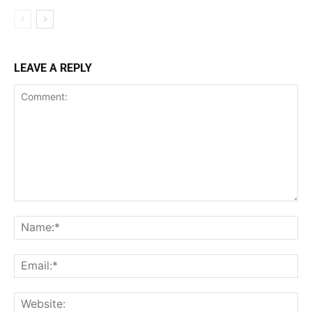
LEAVE A REPLY
Comment:
Na
Ema
Web