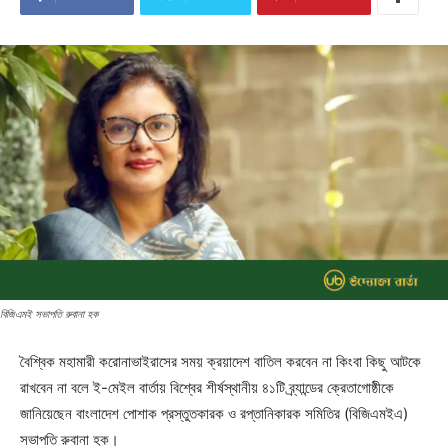
বিজিএমই সভাপতি রুবানা হক
বৈশ্বিক মহামারী করোনাভাইরাসের সময় ক্রয়াদেশ বাতিল করবেন না কিংবা কিছু আটকে
রাখবেন না বলে ই-মেইল বার্তায় বিশ্বের শীর্ষস্থানীয় ৪১টি ব্র্যান্ডের ক্রেতাগোষ্ঠীকে
জানিয়েছেন বাংলাদেশ পোশাক প্রস্তুতকারক ও রপ্তানিকারক সমিতির (বিজিএমইএ)
সভাপতি রুবানা হক।