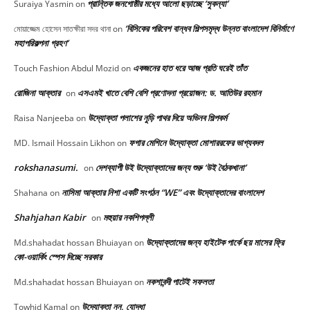
প্রান্তিক জনগোষ্ঠীর মধ্যে আলো ছড়াচ্ছে ‘সুকন্যা’
Suraiya Yasmin
on
‘বিসিকের পরিবেশ বান্ধব শিল্পসমৃদ্ধ উন্নত বাংলাদেশ বিনির্মাণে
মোয়াজ্জেম হোসেন সাতক্ষীরা সদর থানা
on
মহাপরিকল্পনা গ্রহণ’
একজনের হাত ধরে আজ প্রতি ঘরেই তাঁত
Touch Fashion Abdul Mozid
on
রোজিনা আক্তার
এসএমই খাতে বেশি বেশি প্রণোদনা প্রয়োজন: ড. আতিউর রহমান
on
উদ্যোক্তা পলাশের নুড়ি পাথর দিয়ে অভিনব শিল্পকর্ম
Raisa Nanjeeba
on
ফগার মেশিনে উদ্যোক্তা মোশাররফের ভাগ্যবদল
MD. Ismail Hossain Likhon
on
rokshanasumi.
দেশব্যাপী উই উদ্যোক্তাদের জন্য শুরু ‘উই বৈঠকখানা’
on
নাসিমা আক্তার নিশা একটি সংগঠন “WE” এবং উদ্যোক্তাদের বাংলাদেশ
Shahana
on
Shahjahan Kabir
মহুয়ার নকশিপল্লী
on
উদ্যোক্তাদের জন্য হাইটেক পার্কে ছয় মাসের ফ্রি
Md.shahadat hossan Bhuiayan
on
কো-ওয়ার্কিং স্পেস দিচ্ছে সরকার
নকশাবন্দী পাটেই সফলতা
Md.shahadat hossan Bhuiayan
on
উদ্যোক্তা নন, যোদ্ধা
Towhid Kamal
on