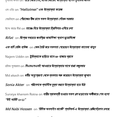
পায়ে জোর নেই,মনের জোরেই উদ্যোক্তা হলেন মুসাফির জসিম
মুসাফির জসীম
on
“HelloImei” এবং উদ্যোক্তা ফয়েজ
এম এইচ
on
পেঁয়াজের বীজ চাষে সফল উদ্যোক্তা সৌরভ সরকার
মোঃনিহাল
on
তারেঙ নিয়ে উদ্যোক্তা ত্রিশিলার এগিয়ে চলা
উম্মে নাহার মীরা
on
Rifat
বিশ্বের সবচেয়ে জনপ্রিয় ভাষাশিক্ষা অ্যাপ ডুয়োলিঙ্গো
on
এফ মার্ট বেকিং হাউজ
কেক তৈরি করে সফলতা পেয়েছেন উদ্যোক্তা ফাতেমা খাতুন
on
ইন্ডিক্যাফে ছড়িয়ে যাবে ৬৮ হাজার গ্রামে
Najem Uddin
on
সিএমএসএমই আওয়ারে উদ্যোক্তার সাথে বাপ্পা মজুমদার
রফিক সুলায়মান
on
ধর্মীয় অনুপ্রেরণা থেকে ব্যবসায় শুরু করেছেন উদ্যোক্তা জুম্মান
Md akash
on
Sonia Akter
পরিবেশকে প্লাস্টিক মুক্ত করতে উদ্যোক্তা হয়ে উঠা
on
নারীর স্বাবলম্বী হওয়ার সফল গল্প ছড়ানোর অঙ্গীকারে শেষ হলো
Suraiya khanom Rotna
on
“উই সামিট ২০২১”
Md Nabi Hossen
‘বিসিক অনলাইন মার্কেট’ প্লাটফর্ম-এ উদ্যোক্তা রেজিস্ট্রেশন চলছে
on