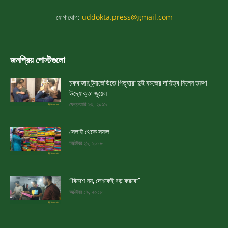
যোগাযোগ:
uddokta.press@gmail.com
জনপ্রিয় পোস্টগুলো
চকবাজার ট্র্যাজেডিতে পিতৃহারা দুই যমজের দায়িত্ব নিলেন তরুণ
উদ্যোক্তা জুয়েল
ফেব্রুয়ারি ২৩, ২০১৯
সেলাই থেকে সফল
অক্টোবর ২৯, ২০১৮
“বিদেশ নয়, দেশকেই বড় করবো”
অক্টোবর ১৯, ২০১৮