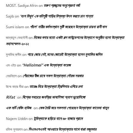
তরুণ প্রজন্মের অনুপ্রেরণা বর্ষা
MOST. Sadiya Afrin
on
‘হংস মিথুন’-কে মনিপুরী শাড়ির বিশ্বস্ত উৎস করতে চান শান্তা
Sajib
on
পাঁচশ’ নারীর কর্মসংস্থান সৃষ্টি করেছেন উদ্যোক্তা চায়না রানী দাস
Sumi islam
on
নিজের বলার মতো একটা গল্প ফাউন্ডেশনের উদ্যোগে অনুষ্ঠিত হলো উদ্যোক্তা
জান্নাতুল ফেরদৌসী
on
মহাসম্মেলন-২০২২
পায়ে জোর নেই,মনের জোরেই উদ্যোক্তা হলেন মুসাফির জসিম
মুসাফির জসীম
on
“HelloImei” এবং উদ্যোক্তা ফয়েজ
এম এইচ
on
পেঁয়াজের বীজ চাষে সফল উদ্যোক্তা সৌরভ সরকার
মোঃনিহাল
on
তারেঙ নিয়ে উদ্যোক্তা ত্রিশিলার এগিয়ে চলা
উম্মে নাহার মীরা
on
Rifat
বিশ্বের সবচেয়ে জনপ্রিয় ভাষাশিক্ষা অ্যাপ ডুয়োলিঙ্গো
on
এফ মার্ট বেকিং হাউজ
কেক তৈরি করে সফলতা পেয়েছেন উদ্যোক্তা ফাতেমা খাতুন
on
ইন্ডিক্যাফে ছড়িয়ে যাবে ৬৮ হাজার গ্রামে
Najem Uddin
on
সিএমএসএমই আওয়ারে উদ্যোক্তার সাথে বাপ্পা মজুমদার
রফিক সুলায়মান
on