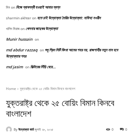
নিজে স্বাবলম্বী হওয়াই আমার স্বপ্ন
মিম
on
হতে চাই উদ্যোক্তা তৈরির উদ্যোক্তা: নাফিহা নওরীন
sharmin akhter
on
খেলনার জাদুকর উদ্যোক্তা
খালিদ মিরাজ
on
Munir hussain
on
md abdur razzaq
শুধু গ্রিন সিটি কিংবা আমের শহর নয়, রাজশাহীর নতুন নাম হবে
on
উদ্যোক্তার শহর
md jasim
ফিল্টারের সিঁড়ি বেয়ে…
on