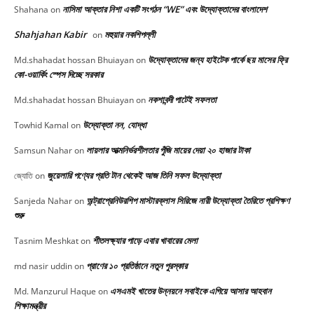
নাসিমা আক্তার নিশা একটি সংগঠন “WE” এবং উদ্যোক্তাদের বাংলাদেশ
Shahana
on
Shahjahan Kabir
মহুয়ার নকশিপল্লী
on
উদ্যোক্তাদের জন্য হাইটেক পার্কে ছয় মাসের ফ্রি
Md.shahadat hossan Bhuiayan
on
কো-ওয়ার্কিং স্পেস দিচ্ছে সরকার
নকশাবন্দী পাটেই সফলতা
Md.shahadat hossan Bhuiayan
on
উদ্যোক্তা নন, যোদ্ধা
Towhid Kamal
on
লায়লার আত্মনির্ভরশীলতার পুঁজি মায়ের দেয়া ২০ হাজার টাকা
Samsun Nahar
on
জুয়েলারি পণ্যের প্রতি টান থেকেই আজ তিনি সফল উদ্যোক্তা
জ্যোতি
on
অন্ট্রাপ্রেনিউরশিপ মাস্টারক্লাস সিরিজে নারী উদ্যোক্তা তৈরিতে প্রশিক্ষণ
Sanjeda Nahar
on
শুরু
শীতলক্ষ্যার পাড়ে এবার খাবারের মেলা
Tasnim Meshkat
on
প্রাণের ১০ প্রতিষ্ঠানে নতুন পুরস্কার
md nasir uddin
on
এসএমই খাতের উন্নয়নে সবাইকে এগিয়ে আসার আহবান
Md. Manzurul Haque
on
শিক্ষামন্ত্রীর