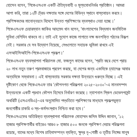
হোসেন বলেন, ‘পিকেএসএফ একটি ঐতিহ্যবাহী ও মূল্যবোধনির্ভর প্রতিষ্ঠান। আমরা
আশা করি, তারা ১২টি ট্রেড দক্ষতার সঙ্গে দেশের বিভিন্ন স্থানে বাস্তবায়ন করবে।
প্রশিক্ষকদের মানোন্নয়নে বিদেশে উন্নত প্রশিক্ষণের ব্যবস্থাও নেয়া হচ্ছে।’
পিকেএসএফ চেয়ারম্যান জাকির আহমেদ খান বলেন, ‘বাংলাদেশের বিদ্যমান জনমিতিক
সুবিধা বেশিদিন থাকবে না। তাই এই সুযোগ কাজে লাগাতে দক্ষ জনশক্তি গঠনের বিকল্প
নেই। সরকার যে সব উদ্যোগ নিয়েছে, সেগুলোতে সহায়ক ভূমিকা রাখবে এই
এসআইসিআইপি-পিকেএসএফ প্রকল্প।’
পিকেএসএফ ব্যবস্থাপনা পরিচালক মো. ফজলুল কাদের বলেন, ‘প্রতি বছর দেশে প্রায়
২০ লাখ নতুন তরুণ শ্রমবাজারে প্রবেশ করছে, যা দেশের জন্য একদিকে চ্যালেঞ্জ আবার
অন্যদিকে সম্ভাবনা। এই বাস্তবতায় সরকার দক্ষতা উন্নয়নে গুরুত্ব দিচ্ছে। এই
দৃষ্টিকোণ থেকে পিকেএসএফ তার ‘কৌশলগত পরিকল্পনা ২০২৫-২০৩০’-এ মানবসম্পদ
উন্নয়নকে একটি প্রধান কৌশল হিসেবে নির্ধারণ করেছে। ন্যাশনাল স্কিল ডেভেলপমেন্ট
অথরিটি (এসএনডিএ)-এর অনুমোদিত পদ্ধতিতে প্রশিক্ষণের মাধ্যমে প্রকল্পভুক্ত
জনগোষ্ঠীর চাকরি ও স্ব-কর্মসংস্থান নিশ্চিত করা হবে।’
পিকেএসএফের অতিরিক্ত ব্যবস্থাপনা পরিচালক মোহাম্মদ জসিম উদ্দিন জানান, ‘১২
হাজার প্রশিক্ষণার্থীর বাইরেও আরও ৮ হাজার ৫০০ জনকে প্রশিক্ষণ দেয়ার পরিকল্পনা
রয়েছে, যাদের মধ্যে বিশেষ চাহিদাসম্পন্ন ব্যক্তি, ক্ষুদ্র নৃ-গোষ্ঠী ও তৃতীয় লিঙ্গের মানুষ