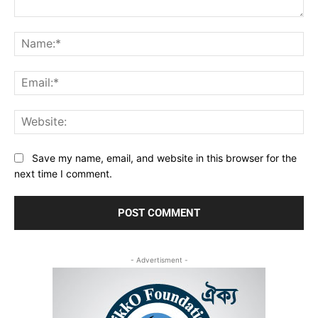
Comment:
Na
Ema
Web
Save my name, email, and website in this browser for the
next time I comment.
- Advertisment -