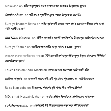
ধর্মীয় অনুপ্রেরণা থেকে ব্যবসায় শুরু করেছেন উদ্যোক্তা জুম্মান
Md akash
on
Sonia Akter
পরিবেশকে প্লাস্টিক মুক্ত করতে উদ্যোক্তা হয়ে উঠা
on
নারীর স্বাবলম্বী হওয়ার সফল গল্প ছড়ানোর অঙ্গীকারে শেষ হলো
Suraiya khanom Rotna
on
“উই সামিট ২০২১”
Md Nabi Hossen
‘বিসিক অনলাইন মার্কেট’ প্লাটফর্ম-এ উদ্যোক্তা রেজিস্ট্রেশন চলছে
on
প্রান্তিক জনগোষ্ঠীর মধ্যে আলো ছড়াচ্ছে ‘সুকন্যা’
Suraiya Yasmin
on
‘বিসিকের পরিবেশ বান্ধব শিল্পসমৃদ্ধ উন্নত বাংলাদেশ বিনির্মাণে
মোয়াজ্জেম হোসেন সাতক্ষীরা সদর থানা
on
মহাপরিকল্পনা গ্রহণ’
একজনের হাত ধরে আজ প্রতি ঘরেই তাঁত
Touch Fashion Abdul Mozid
on
রোজিনা আক্তার
এসএমই খাতে বেশি বেশি প্রণোদনা প্রয়োজন: ড. আতিউর রহমান
on
উদ্যোক্তা পলাশের নুড়ি পাথর দিয়ে অভিনব শিল্পকর্ম
Raisa Nanjeeba
on
ফগার মেশিনে উদ্যোক্তা মোশাররফের ভাগ্যবদল
MD. Ismail Hossain Likhon
on
rokshanasumi.
দেশব্যাপী উই উদ্যোক্তাদের জন্য শুরু ‘উই বৈঠকখানা’
on