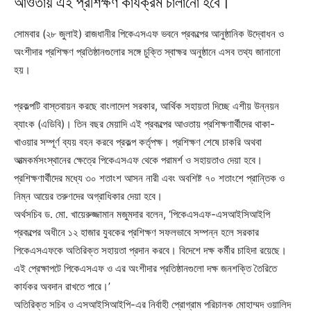
আওতায় এই প্রশিক্ষণ কার্যক্রম চালানো হবে।
সোমবার (২৮ জুলাই) রাজধানীর পিকেএসএফ ভবনে প্রকল্পের আনুষ্ঠানিক উদ্বোধন ও
অংশীদার প্রশিক্ষণ প্রতিষ্ঠানগুলোর সঙ্গে চুক্তি স্বাক্ষর অনুষ্ঠানে এসব তথ্য জানানো
হয়।
প্রকল্পটি বাস্তবায়ন করছে বাংলাদেশ সরকার, আর্থিক সহায়তা দিচ্ছে এশীয় উন্নয়ন
ব্যাংক (এডিবি)। তিন বছর মেয়াদি এই প্রকল্পের আওতায় প্রশিক্ষণার্থীদের থাকা-
খাওয়ার সম্পূর্ণ ব্যয় বহন করবে প্রকল্প কর্তৃপক্ষ। প্রশিক্ষণ শেষে চাকরি অথবা
আত্মকর্মসংস্থানের ক্ষেত্রে পিকেএসএফ থেকে পরামর্শ ও সহায়তাও দেয়া হবে।
প্রশিক্ষণার্থীদের মধ্যে ৩০ শতাংশ আসন নারী এবং অবশিষ্ট ৭০ শতাংশে প্রান্তিক ও
নিম্ন আয়ের তরুণদের অগ্রাধিকার দেয়া হবে।
অর্থসচিব ড. মো. খায়েরুজ্জামান মজুমদার বলেন, ‘পিকেএসএফ-এসআইসিআইপি
প্রকল্পের অধীনে ১২ হাজার যুবকের প্রশিক্ষণ সফলভাবে সম্পন্ন হলে সরকার
পিকেএসএফকে অতিরিক্ত সহায়তা প্রদান করবে। বিদেশে দক্ষ কর্মীর চাহিদা রয়েছে।
এই প্রেক্ষাপটে পিকেএসএফ ও এর অংশীদার প্রতিষ্ঠানগুলো দক্ষ জনশক্তি তৈরিতে
কার্যকর অবদান রাখতে পারে।’
অতিরিক্ত সচিব ও এসআইসিআইপি-এর নির্বাহী প্রোগ্রাম পরিচালক মোহাম্মদ ওয়ালিদ