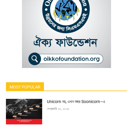
MOST POPULAR
Unicorn নয়, এখন নজর Soonicorn–এ
ফেব্রুয়ারি ২৩, ২০২৬