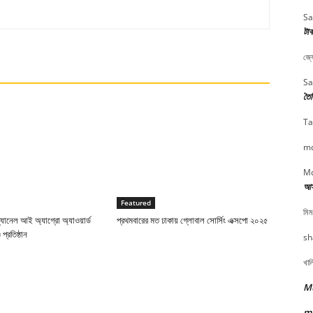
Sa
টাক
জ্য
Sa
তৈর
Ta
md
Md
আসা
Featured
মিম
ার্ড-চ্যানেল আই অ্যাগ্রো অ্যাওয়ার্ড
প্রথমবারের মত ঢাকায় গ্লোবাল সোর্সিং এক্সপো ২০২৫
প্রতিষ্ঠান
sh
খাল
Mu
m