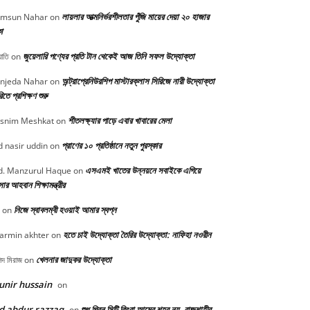
লায়লার আত্মনির্ভরশীলতার পুঁজি মায়ের দেয়া ২০ হাজার
msun Nahar
on
া
জুয়েলারি পণ্যের প্রতি টান থেকেই আজ তিনি সফল উদ্যোক্তা
োতি
on
অন্ট্রাপ্রেনিউরশিপ মাস্টারক্লাস সিরিজে নারী উদ্যোক্তা
njeda Nahar
on
িতে প্রশিক্ষণ শুরু
শীতলক্ষ্যার পাড়ে এবার খাবারের মেলা
snim Meshkat
on
প্রাণের ১০ প্রতিষ্ঠানে নতুন পুরস্কার
 nasir uddin
on
এসএমই খাতের উন্নয়নে সবাইকে এগিয়ে
. Manzurul Haque
on
র আহবান শিক্ষামন্ত্রীর
নিজে স্বাবলম্বী হওয়াই আমার স্বপ্ন
on
হতে চাই উদ্যোক্তা তৈরির উদ্যোক্তা: নাফিহা নওরীন
armin akhter
on
খেলনার জাদুকর উদ্যোক্তা
িদ মিরাজ
on
nir hussain
on
d abdur razzaq
শুধু গ্রিন সিটি কিংবা আমের শহর নয়, রাজশাহীর
on