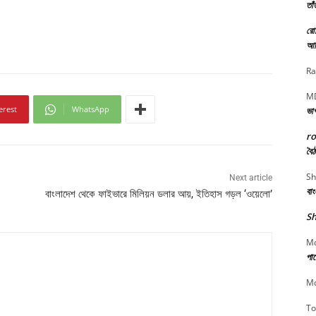
তাঁ
রো
আত
Ra
MD
erest
WhatsApp
ভা
r
বৈঠ
Sh
Next article
বা
বাংলাদেশ থেকে ফাইভারে মিলিয়ন ডলার আয়, ইতিহাস গড়ল ‘ওয়েলো’
Sh
Md
পার
Md
To