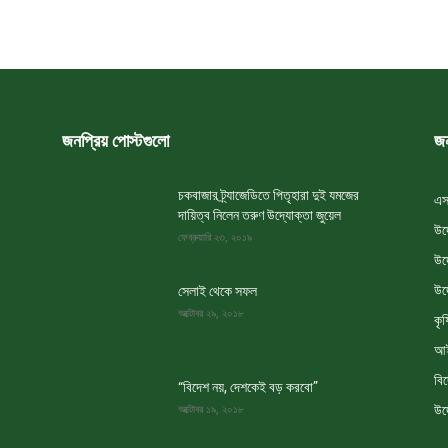
জনপ্রিয় পোস্টগুলো
জন
চকবাজার ট্র্যাজেডিতে পিতৃহারা দুই যমজের
এস
দায়িত্ব নিলেন তরুণ উদ্যোক্তা জুয়েল
উদ
ফেব্রুয়ারি ২৩, ২০১৯
উদ
উদ
সেলাই থেকে সফল
অক্টোবর ২৯, ২০১৮
কৃষ
আই
বি
“বিদেশ নয়, দেশকেই বড় করবো”
উদ
অক্টোবর ১৯, ২০১৮