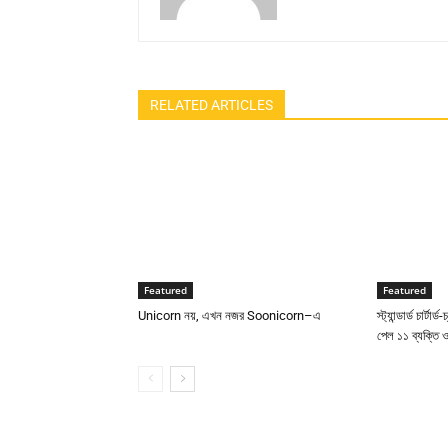
RELATED ARTICLES
Featured
Featured
Unicorn নয়, এখন নজর Soonicorn–এ
স্ট্যান্ডার্ড চার্ট
পেল ১১ ব্যক্তি ও 