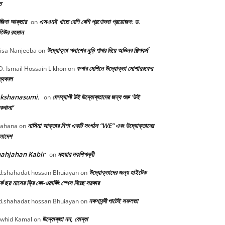
ত
জিনা আক্তার
এসএমই খাতে বেশি বেশি প্রণোদনা প্রয়োজন: ড.
on
িউর রহমান
উদ্যোক্তা পলাশের নুড়ি পাথর দিয়ে অভিনব শিল্পকর্ম
isa Nanjeeba
on
ফগার মেশিনে উদ্যোক্তা মোশাররফের
. Ismail Hossain Likhon
on
গ্যবদল
okshanasumi.
দেশব্যাপী উই উদ্যোক্তাদের জন্য শুরু ‘উই
on
কখানা’
নাসিমা আক্তার নিশা একটি সংগঠন “WE” এবং উদ্যোক্তাদের
ahana
on
ংলাদেশ
ahjahan Kabir
মহুয়ার নকশিপল্লী
on
উদ্যোক্তাদের জন্য হাইটেক
.shahadat hossan Bhuiayan
on
্কে ছয় মাসের ফ্রি কো-ওয়ার্কিং স্পেস দিচ্ছে সরকার
নকশাবন্দী পাটেই সফলতা
.shahadat hossan Bhuiayan
on
উদ্যোক্তা নন, যোদ্ধা
whid Kamal
on