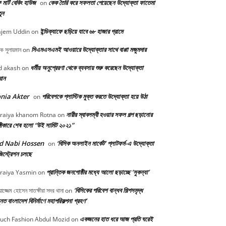
মার্ট বেকিং হাউজ
কেক তৈরি করে সফলতা পেয়েছেন উদ্যোক্তা ফাতেমা
on
ুন
ইন্ডিক্যাফে ছড়িয়ে যাবে ৬৮ হাজার গ্রামে
jem Uddin
on
সিএমএসএমই আওয়ারে উদ্যোক্তার সাথে বাপ্পা মজুমদার
ক সুলায়মান
on
ধর্মীয় অনুপ্রেরণা থেকে ব্যবসায় শুরু করেছেন উদ্যোক্তা
 akash
on
্মান
nia Akter
পরিবেশকে প্লাস্টিক মুক্ত করতে উদ্যোক্তা হয়ে উঠা
on
নারীর স্বাবলম্বী হওয়ার সফল গল্প ছড়ানোর
raiya khanom Rotna
on
্গীকারে শেষ হলো “উই সামিট ২০২১”
d Nabi Hossen
‘বিসিক অনলাইন মার্কেট’ প্লাটফর্ম-এ উদ্যোক্তা
on
িস্ট্রেশন চলছে
প্রান্তিক জনগোষ্ঠীর মধ্যে আলো ছড়াচ্ছে ‘সুকন্যা’
raiya Yasmin
on
‘বিসিকের পরিবেশ বান্ধব শিল্পসমৃদ্ধ
়াজ্জেম হোসেন সাতক্ষীরা সদর থানা
on
নত বাংলাদেশ বিনির্মাণে মহাপরিকল্পনা গ্রহণ’
একজনের হাত ধরে আজ প্রতি ঘরেই
uch Fashion Abdul Mozid
on