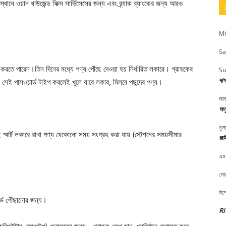
স্থানে ওয়ান থাউজেন্ড ফিক্স সার্ভিসেসের জন্য এবং ব্র্যাক ব্যাংকের জন্য আরও
MO
Sa
ট করতে পারেন।তিন দিনের মধ্যে পণ্য পৌঁছে দেওয়া হয় নির্ধারিত লকারে। গ্রাহকের
Su
দা
ে সেই পাসওয়ার্ড টাইপ করলেই খুলে যাবে লকার, মিলবে পছন্দের পণ্য।
জান
অনু
মুস
স্মার্ট লকারে রাখা পণ্য যেকোনো সময় সংগ্রহ করা যায় (স্টেশনের সময়সীমার
জস
এম
মোঃ
উম্
র্ড পৌঁছানোর জন্য।
Ri