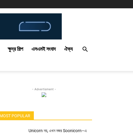
ক্ষুদ্র শিল্প
এসএমই সংবাদ
ঐক্য
- Advertisment -
MOST POPULAR
Unicorn নয়, এখন নজর Soonicorn–এ