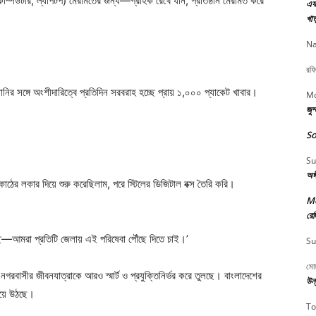
কম্পিউটার, ল্যাপটপ) মেরামতের জন্য—গ্রাহক রেখে যান, প্রতিষ্ঠান মেরামত করে
এফ 
খাত
Na
রফি
়ানির সঙ্গে অংশীদারিত্বে প্রতিদিন সরবরাহ হচ্ছে প্রায় ১,০০০ প্যাকেট খাবার।
Md
জুম
So
Su
অঙ
কাঠের লকার দিয়ে শুরু করেছিলাম, পরে স্টিলের ডিজিটাল বক্স তৈরি করি।
M
রেজ
্ছে—আমরা প্রতিটি জেলায় এই পরিষেবা পৌঁছে দিতে চাই।’
Su
মোয
গরবাসীর জীবনযাত্রাকে আরও স্মার্ট ও প্রযুক্তিনির্ভর করে তুলছে। বাংলাদেশের
উন্
 হয়ে উঠছে।
To