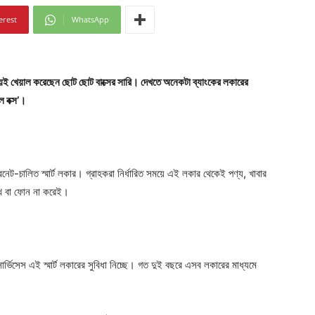
erest
WhatsApp
শ্চয়ই খেয়াল করেছেন ছোট ছোট বাক্সের সারি। দেখতে অনেকটা ব্যাংকের লকারের
 বক্স’।
ন্টারনেট-চালিত স্মার্ট লকার। গ্রাহকরা নির্ধারিত সময়ে এই লকার থেকেই পণ্য, খাবার
খে বা ফোন না করেই।
স সার্ভিসেস এই স্মার্ট লকারের সুবিধা নিচ্ছে। গত দুই বছরে এসব লকারের মাধ্যমে