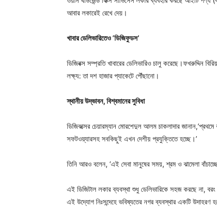
ওয়ান থাউজেন্ড ফিক্স সার্ভিসেস লকার ব্যবহার করছে আইটি পণ্য (
আবার লকারেই রেখে দেয়।
খাবার ডেলিভারিতেও ‘ডিজিফুডস’
ডিজিবক্স সম্প্রতি খাবারের ডেলিভারিও চালু করেছে।ফখরুদ্দিন বিরিয
লক্ষ্য: তা দশ হাজার প্যাকেটে পৌঁছানো।
স্থানীয় উদ্ভাবন, বিশ্বমানের সুবিধা
ডিজিবক্সের চেয়ারম্যান মোরশেদুল আলম চাকলাদার জানান,‘প্রথমে 
সফটওয়্যারসহ সবকিছুই এখন দেশীয় প্রযুক্তিতে হচ্ছে।’
তিনি আরও বলেন, ‘এই সেবা মানুষের সময়, শ্রম ও ঝামেলা বাঁচাচ
এই ডিজিটাল লকার ব্যবস্থা শুধু ডেলিভারিকে সহজ করছে না, বরং ন
এই উদ্যোগ নিঃসন্দেহে ভবিষ্যতের নগর ব্যবস্থার একটি উদাহরণ