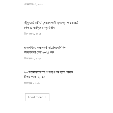
ফেব্রুয়ারি ২৩, ২০২৬
স্ট্যান্ডার্ড চার্টার্ড-চ্যানেল আই অ্যাগ্রো অ্যাওয়ার্ড
পেল ১১ ব্যক্তি ও প্রতিষ্ঠান
ডিসেম্বর ৩, ২০২৫
রাজশাহীতে জমকালো আয়োজনে বিসিক
উদ্যোক্তা মেলা ২০২৫ শুরু
ডিসেম্বর ৩, ২০২৫
৬০ উদ্যোক্তার অংশগ্রহণে শুরু হলো বিসিক
বিজয় মেলা–২০২৫
ডিসেম্বর ১, ২০২৫
Load more