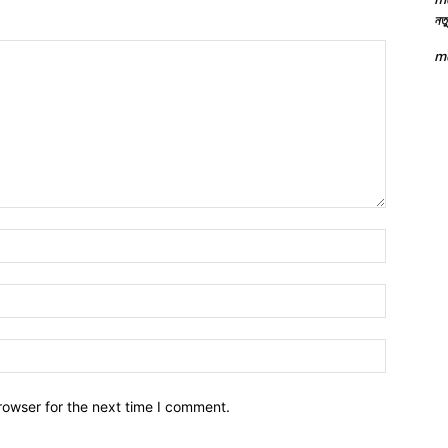
নতু
m
Name:*
Email:*
Website:
rowser for the next time I comment.