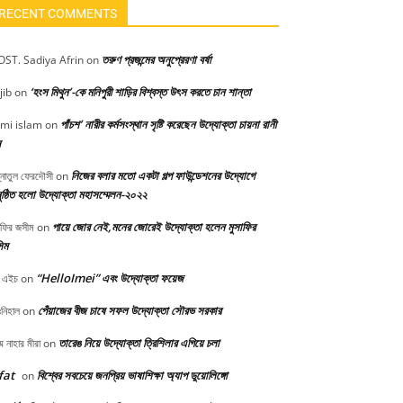
RECENT COMMENTS
তরুণ প্রজন্মের অনুপ্রেরণা বর্ষা
ST. Sadiya Afrin
on
‘হংস মিথুন’-কে মনিপুরী শাড়ির বিশ্বস্ত উৎস করতে চান শান্তা
jib
on
পাঁচশ’ নারীর কর্মসংস্থান সৃষ্টি করেছেন উদ্যোক্তা চায়না রানী
mi islam
on
স
নিজের বলার মতো একটা গল্প ফাউন্ডেশনের উদ্যোগে
্নাতুল ফেরদৌসী
on
ষ্ঠিত হলো উদ্যোক্তা মহাসম্মেলন-২০২২
পায়ে জোর নেই,মনের জোরেই উদ্যোক্তা হলেন মুসাফির
াফির জসীম
on
িম
“HelloImei” এবং উদ্যোক্তা ফয়েজ
 এইচ
on
পেঁয়াজের বীজ চাষে সফল উদ্যোক্তা সৌরভ সরকার
নিহাল
on
তারেঙ নিয়ে উদ্যোক্তা ত্রিশিলার এগিয়ে চলা
মে নাহার মীরা
on
fat
বিশ্বের সবচেয়ে জনপ্রিয় ভাষাশিক্ষা অ্যাপ ডুয়োলিঙ্গো
on