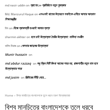
প্রাণের ১০ প্রতিষ্ঠানে নতুন পুরস্কার
md nasir uddin
on
এসএমই খাতের উন্নয়নে সবাইকে এগিয়ে আসার আহবান
Md. Manzurul Haque
on
শিক্ষামন্ত্রীর
নিজে স্বাবলম্বী হওয়াই আমার স্বপ্ন
মিম
on
হতে চাই উদ্যোক্তা তৈরির উদ্যোক্তা: নাফিহা নওরীন
sharmin akhter
on
খেলনার জাদুকর উদ্যোক্তা
খালিদ মিরাজ
on
Munir hussain
on
md abdur razzaq
শুধু গ্রিন সিটি কিংবা আমের শহর নয়, রাজশাহীর নতুন নাম হবে
on
উদ্যোক্তার শহর
md jasim
ফিল্টারের সিঁড়ি বেয়ে…
on