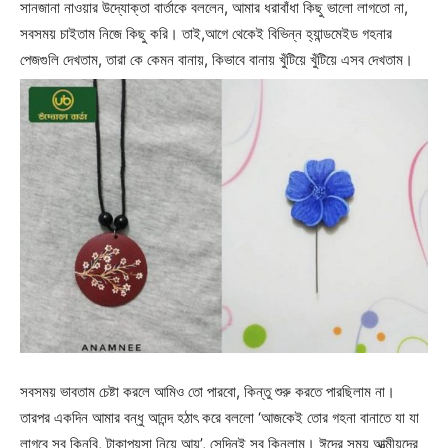
সানজানা নাওয়ার উদ্যোক্তা বার্তাকে বললেন, আমার ধরাবাঁধা কিছু ভালো লাগতো না,
সবসময় চাইতাম নিজে কিছু করি। তাই,আগে থেকেই বিভিন্ন হ্যান্ডমেইড গহনার
পেজগুলি দেখতাম, তারা কে কেমন বানায়, কিভাবে বানায় খুঁটিয়ে খুঁটিয়ে এসব দেখতাম।
সবসময় ভাবতাম চেষ্টা করলে আমিও তো পারবো, কিন্তু শুরু করতে পারছিলাম না।
তারপর একদিন আমার বন্ধু আনন্দ হঠাৎ করে বললো ‘আজকেই তোর গহনা বানাতে যা যা
লাগবে সব কিনবি, টাকাপয়সা নিয়ে আয়’, সেদিনই সব কিনলাম। ঈদের সময় আত্মীয়দের