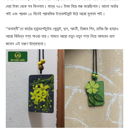
দেয়া টাকা থেকে সব কিনলাম। মাত্র ৭৫০ টাকা দিয়ে শুরু করেছিলাম। ভালো অর্ডার
পাই এবং প্রথম ১৫ দিনেই প্রাথমিক ইনভেস্টমেন্ট উঠে আরো মুনাফা পাই।
“অনাম্নী”তে কাঠের হ্যান্ডপেইন্টেড পেন্ডেন্ট, দুল, আংটি, হিজাব পিন, চাবির রিং ছাড়াও
আরো বিভিন্ন পণ্য পাওয়া যায়। সামনে আরো নতুন নতুন পণ্য নিয়ে আসবেন বলে
জানান এই তরুণ উদ্যোক্তা।