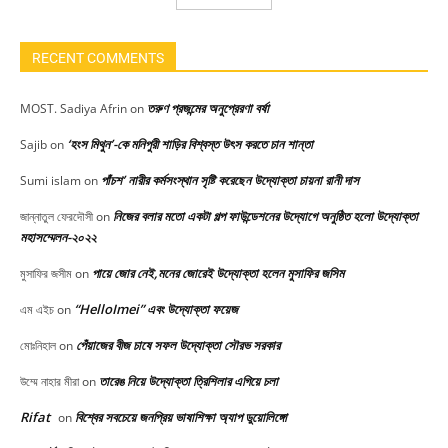
RECENT COMMENTS
তরুণ প্রজন্মের অনুপ্রেরণা বর্ষা
MOST. Sadiya Afrin
on
‘হংস মিথুন’-কে মনিপুরী শাড়ির বিশ্বস্ত উৎস করতে চান শান্তা
Sajib
on
পাঁচশ’ নারীর কর্মসংস্থান সৃষ্টি করেছেন উদ্যোক্তা চায়না রানী দাস
Sumi islam
on
নিজের বলার মতো একটা গল্প ফাউন্ডেশনের উদ্যোগে অনুষ্ঠিত হলো উদ্যোক্তা
জান্নাতুল ফেরদৌসী
on
মহাসম্মেলন-২০২২
পায়ে জোর নেই,মনের জোরেই উদ্যোক্তা হলেন মুসাফির জসিম
মুসাফির জসীম
on
“HelloImei” এবং উদ্যোক্তা ফয়েজ
এম এইচ
on
পেঁয়াজের বীজ চাষে সফল উদ্যোক্তা সৌরভ সরকার
মোঃনিহাল
on
তারেঙ নিয়ে উদ্যোক্তা ত্রিশিলার এগিয়ে চলা
উম্মে নাহার মীরা
on
Rifat
বিশ্বের সবচেয়ে জনপ্রিয় ভাষাশিক্ষা অ্যাপ ডুয়োলিঙ্গো
on