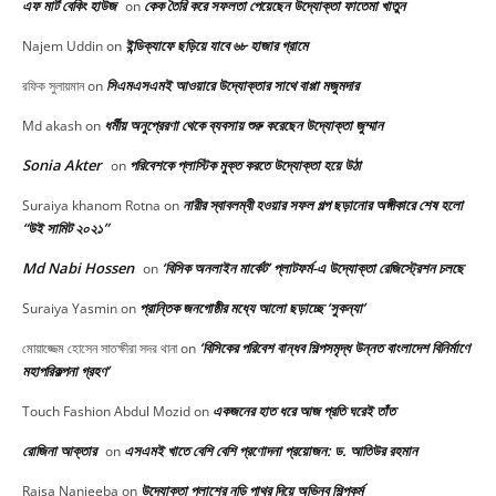
এফ মার্ট বেকিং হাউজ
কেক তৈরি করে সফলতা পেয়েছেন উদ্যোক্তা ফাতেমা খাতুন
on
ইন্ডিক্যাফে ছড়িয়ে যাবে ৬৮ হাজার গ্রামে
Najem Uddin
on
সিএমএসএমই আওয়ারে উদ্যোক্তার সাথে বাপ্পা মজুমদার
রফিক সুলায়মান
on
ধর্মীয় অনুপ্রেরণা থেকে ব্যবসায় শুরু করেছেন উদ্যোক্তা জুম্মান
Md akash
on
Sonia Akter
পরিবেশকে প্লাস্টিক মুক্ত করতে উদ্যোক্তা হয়ে উঠা
on
নারীর স্বাবলম্বী হওয়ার সফল গল্প ছড়ানোর অঙ্গীকারে শেষ হলো
Suraiya khanom Rotna
on
“উই সামিট ২০২১”
Md Nabi Hossen
‘বিসিক অনলাইন মার্কেট’ প্লাটফর্ম-এ উদ্যোক্তা রেজিস্ট্রেশন চলছে
on
প্রান্তিক জনগোষ্ঠীর মধ্যে আলো ছড়াচ্ছে ‘সুকন্যা’
Suraiya Yasmin
on
‘বিসিকের পরিবেশ বান্ধব শিল্পসমৃদ্ধ উন্নত বাংলাদেশ বিনির্মাণে
মোয়াজ্জেম হোসেন সাতক্ষীরা সদর থানা
on
মহাপরিকল্পনা গ্রহণ’
একজনের হাত ধরে আজ প্রতি ঘরেই তাঁত
Touch Fashion Abdul Mozid
on
রোজিনা আক্তার
এসএমই খাতে বেশি বেশি প্রণোদনা প্রয়োজন: ড. আতিউর রহমান
on
উদ্যোক্তা পলাশের নুড়ি পাথর দিয়ে অভিনব শিল্পকর্ম
Raisa Nanjeeba
on