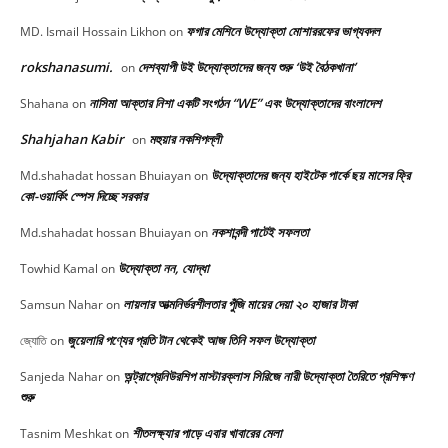
ফগার মেশিনে উদ্যোক্তা মোশাররফের ভাগ্যবদল
MD. Ismail Hossain Likhon
on
rokshanasumi.
দেশব্যাপী উই উদ্যোক্তাদের জন্য শুরু ‘উই বৈঠকখানা’
on
নাসিমা আক্তার নিশা একটি সংগঠন “WE” এবং উদ্যোক্তাদের বাংলাদেশ
Shahana
on
Shahjahan Kabir
মহুয়ার নকশিপল্লী
on
উদ্যোক্তাদের জন্য হাইটেক পার্কে ছয় মাসের ফ্রি
Md.shahadat hossan Bhuiayan
on
কো-ওয়ার্কিং স্পেস দিচ্ছে সরকার
নকশাবন্দী পাটেই সফলতা
Md.shahadat hossan Bhuiayan
on
উদ্যোক্তা নন, যোদ্ধা
Towhid Kamal
on
লায়লার আত্মনির্ভরশীলতার পুঁজি মায়ের দেয়া ২০ হাজার টাকা
Samsun Nahar
on
জুয়েলারি পণ্যের প্রতি টান থেকেই আজ তিনি সফল উদ্যোক্তা
জ্যোতি
on
অন্ট্রাপ্রেনিউরশিপ মাস্টারক্লাস সিরিজে নারী উদ্যোক্তা তৈরিতে প্রশিক্ষণ
Sanjeda Nahar
on
শুরু
শীতলক্ষ্যার পাড়ে এবার খাবারের মেলা
Tasnim Meshkat
on