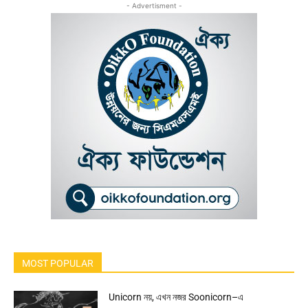
- Advertisment -
MOST POPULAR
Unicorn নয়, এখন নজর Soonicorn–এ