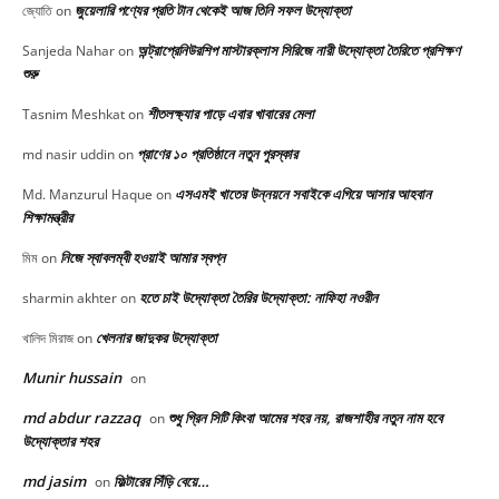
জুয়েলারি পণ্যের প্রতি টান থেকেই আজ তিনি সফল উদ্যোক্তা
জ্যোতি
on
অন্ট্রাপ্রেনিউরশিপ মাস্টারক্লাস সিরিজে নারী উদ্যোক্তা তৈরিতে প্রশিক্ষণ
Sanjeda Nahar
on
শুরু
শীতলক্ষ্যার পাড়ে এবার খাবারের মেলা
Tasnim Meshkat
on
প্রাণের ১০ প্রতিষ্ঠানে নতুন পুরস্কার
md nasir uddin
on
এসএমই খাতের উন্নয়নে সবাইকে এগিয়ে আসার আহবান
Md. Manzurul Haque
on
শিক্ষামন্ত্রীর
নিজে স্বাবলম্বী হওয়াই আমার স্বপ্ন
মিম
on
হতে চাই উদ্যোক্তা তৈরির উদ্যোক্তা: নাফিহা নওরীন
sharmin akhter
on
খেলনার জাদুকর উদ্যোক্তা
খালিদ মিরাজ
on
Munir hussain
on
md abdur razzaq
শুধু গ্রিন সিটি কিংবা আমের শহর নয়, রাজশাহীর নতুন নাম হবে
on
উদ্যোক্তার শহর
md jasim
ফিল্টারের সিঁড়ি বেয়ে…
on