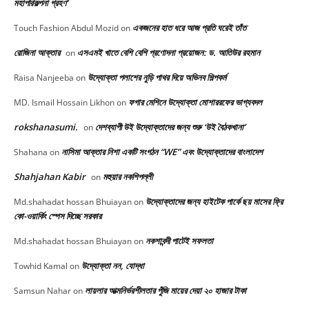
মহাপরিকল্পনা গ্রহণ’
একজনের হাত ধরে আজ প্রতি ঘরেই তাঁত
Touch Fashion Abdul Mozid
on
রোজিনা আক্তার
এসএমই খাতে বেশি বেশি প্রণোদনা প্রয়োজন: ড. আতিউর রহমান
on
উদ্যোক্তা পলাশের নুড়ি পাথর দিয়ে অভিনব শিল্পকর্ম
Raisa Nanjeeba
on
ফগার মেশিনে উদ্যোক্তা মোশাররফের ভাগ্যবদল
MD. Ismail Hossain Likhon
on
rokshanasumi.
দেশব্যাপী উই উদ্যোক্তাদের জন্য শুরু ‘উই বৈঠকখানা’
on
নাসিমা আক্তার নিশা একটি সংগঠন “WE” এবং উদ্যোক্তাদের বাংলাদেশ
Shahana
on
Shahjahan Kabir
মহুয়ার নকশিপল্লী
on
উদ্যোক্তাদের জন্য হাইটেক পার্কে ছয় মাসের ফ্রি
Md.shahadat hossan Bhuiayan
on
কো-ওয়ার্কিং স্পেস দিচ্ছে সরকার
নকশাবন্দী পাটেই সফলতা
Md.shahadat hossan Bhuiayan
on
উদ্যোক্তা নন, যোদ্ধা
Towhid Kamal
on
লায়লার আত্মনির্ভরশীলতার পুঁজি মায়ের দেয়া ২০ হাজার টাকা
Samsun Nahar
on