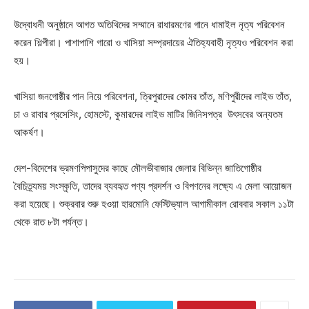
উদ্বোধনী অনুষ্ঠানে আগত অতিথিদের সম্মানে রাধারমণের গানে ধামাইল নৃত্য পরিবেশন
করেন শিল্পীরা। পাশাপাশি গারো ও খাসিয়া সম্প্রদায়ের ঐতিহ্যবাহী নৃত্যও পরিবেশন করা
হয়।
খাসিয়া জনগোষ্ঠীর পান নিয়ে পরিবেশনা, ত্রিপুরাদের কোমর তাঁত, মণিপুরীদের লাইভ তাঁত,
চা ও রাবার প্রসেসিং, হোমস্টে, কুমারদের লাইভ মাটির জিনিসপত্র উৎসবের অন্যতম
আকর্ষণ।
দেশ-বিদেশের ভ্রমণপিপাসুদের কাছে মৌলভীবাজার জেলার বিভিন্ন জাতিগোষ্ঠীর
বৈচিত্র্যময় সংস্কৃতি, তাদের ব্যবহৃত পণ্য প্রদর্শন ও বিপণনের লক্ষ্যে এ মেলা আয়োজন
করা হয়েছে। শুক্রবার শুরু হওয়া হারমোনি ফেস্টিভ্যাল আগামীকাল রোববার সকাল ১১টা
থেকে রাত ৮টা পর্যন্ত।