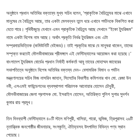
অনুষ্ঠানে প্রধান অতিথির বক্তব্যে মুখ্য সচিব বলেন, ‘প্রাকৃতিক বৈচিত্র্যের মাঝে এখানে
মানুষের যে বৈচিত্র্য আছে, তার একটা মেলবন্ধন তুলে ধরে এখানে পর্যটনকে বিকশিত করা
যেতে পারে। পৃথিবীজুড়ে যেখানে এমন প্রাকৃতিক বৈচিত্র্য আছে সেখানে “ইকো ট্যুরিজম”
নামে একটা বিশেষ নাম আছে। অর্থাৎ প্রকৃতি নির্ভর ট্যুরিজম এবং এটা
সম্প্রদায়ভিত্তিক (কমিউনিটি বেইজড)। তাই প্রকৃতির মাঝে যে মানুষরা থাকেন, তাদের
সম্পৃক্ত করতেই মৌলভীবাজারের শ্রীমঙ্গলে এই ফেস্টিভ্যালের আয়োজন করা হয়েছে।’
বাংলাদেশ ট্যুরিজম বোর্ডের প্রধান নির্বাহী কর্মকর্তা আবু তাহের মোহাম্মদ জাবেরের
সভাপতিত্বে অনুষ্ঠানে বিশেষ অতিথির বক্তব্য দেন– বেসামরিক বিমান ও পর্যটন
মন্ত্রণালয়ের সচিব মিজ নাসরিন জাহান, সিলেটের বিভাগীয় কমিশনার খান মো. রেজা উন
নবী, এসএমই ফাউন্ডেশনের ব্যবস্থাপনা পরিচালক আনোয়ার হোসেন চৌধুরী,
মৌলভীবাজারের জেলা প্রশাসক মো. ইসরাইল হোসেন, অতিরিক্ত পুলিশ সুপার সুদর্শন
কুমার রায় প্রমুখ।
তিন দিনব্যাপী ফেস্টিভ্যালে ৪০টি স্টলে মণিপুরী, খাসিয়া, গারো, ভূমিজ, ত্রিপুরাসহ ২৬টি
নৃতাত্ত্বিক জনগোষ্ঠীর জীবনাচার, সংস্কৃতি, ঐতিহ্যসহ উৎপাদিত বিভিন্ন পণ্য স্থান
পেয়েছে।