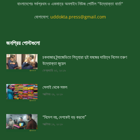
বাংলাদেশের সর্বপ্রথম ও একমাত্র অনলাইন নিউজ পোর্টাল "উদ্যোক্তা বার্তা"
যোগাযোগ:
uddokta.press@gmail.com
জনপ্রিয় পোস্টগুলো
চকবাজার ট্র্যাজেডিতে পিতৃহারা দুই যমজের দায়িত্ব নিলেন তরুণ
উদ্যোক্তা জুয়েল
ফেব্রুয়ারি ২৩, ২০১৯
সেলাই থেকে সফল
অক্টোবর ২৯, ২০১৮
“বিদেশ নয়, দেশকেই বড় করবো”
অক্টোবর ১৯, ২০১৮