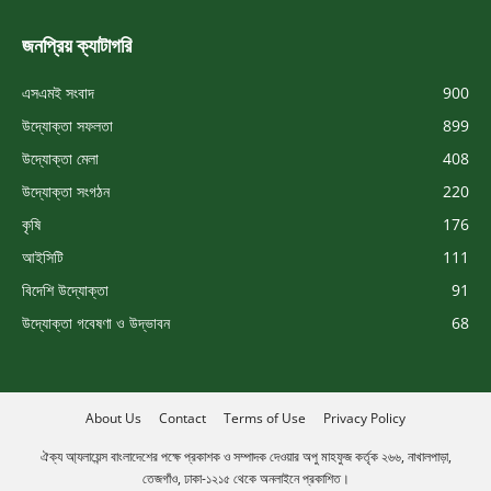
জনপ্রিয় ক্যাটাগরি
এসএমই সংবাদ
900
উদ্যোক্তা সফলতা
899
উদ্যোক্তা মেলা
408
উদ্যোক্তা সংগঠন
220
কৃষি
176
আইসিটি
111
বিদেশি উদ্যোক্তা
91
উদ্যোক্তা গবেষণা ও উদ্ভাবন
68
About Us
Contact
Terms of Use
Privacy Policy
ঐক্য আ্যলায়েন্স বাংলাদেশের পক্ষে প্রকাশক ও সম্পাদক দেওয়ার অপু মাহফুজ কর্তৃক ২৬৬, নাখালপাড়া,
তেজগাঁও, ঢাকা-১২১৫ থেকে অনলাইনে প্রকাশিত।