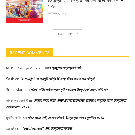
৬০ উদ্যোক্তার অংশগ্রহণে শুরু হলো বিসিক বিজয় মেলা–
২০২৫
ডিসেম্বর ১, ২০২৫
Load more
RECENT COMMENTS
তরুণ প্রজন্মের অনুপ্রেরণা বর্ষা
MOST. Sadiya Afrin
on
‘হংস মিথুন’-কে মনিপুরী শাড়ির বিশ্বস্ত উৎস করতে চান শান্তা
Sajib
on
পাঁচশ’ নারীর কর্মসংস্থান সৃষ্টি করেছেন উদ্যোক্তা চায়না রানী দাস
Sumi islam
on
নিজের বলার মতো একটা গল্প ফাউন্ডেশনের উদ্যোগে অনুষ্ঠিত হলো উদ্যোক্তা
জান্নাতুল ফেরদৌসী
on
মহাসম্মেলন-২০২২
পায়ে জোর নেই,মনের জোরেই উদ্যোক্তা হলেন মুসাফির জসিম
মুসাফির জসীম
on
“HelloImei” এবং উদ্যোক্তা ফয়েজ
এম এইচ
on