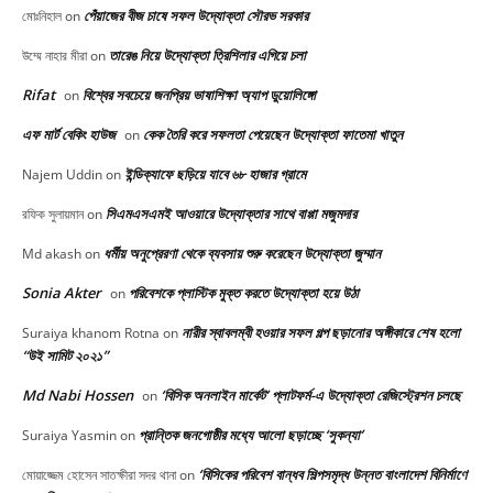
পেঁয়াজের বীজ চাষে সফল উদ্যোক্তা সৌরভ সরকার
মোঃনিহাল
on
তারেঙ নিয়ে উদ্যোক্তা ত্রিশিলার এগিয়ে চলা
উম্মে নাহার মীরা
on
Rifat
বিশ্বের সবচেয়ে জনপ্রিয় ভাষাশিক্ষা অ্যাপ ডুয়োলিঙ্গো
on
এফ মার্ট বেকিং হাউজ
কেক তৈরি করে সফলতা পেয়েছেন উদ্যোক্তা ফাতেমা খাতুন
on
ইন্ডিক্যাফে ছড়িয়ে যাবে ৬৮ হাজার গ্রামে
Najem Uddin
on
সিএমএসএমই আওয়ারে উদ্যোক্তার সাথে বাপ্পা মজুমদার
রফিক সুলায়মান
on
ধর্মীয় অনুপ্রেরণা থেকে ব্যবসায় শুরু করেছেন উদ্যোক্তা জুম্মান
Md akash
on
Sonia Akter
পরিবেশকে প্লাস্টিক মুক্ত করতে উদ্যোক্তা হয়ে উঠা
on
নারীর স্বাবলম্বী হওয়ার সফল গল্প ছড়ানোর অঙ্গীকারে শেষ হলো
Suraiya khanom Rotna
on
“উই সামিট ২০২১”
Md Nabi Hossen
‘বিসিক অনলাইন মার্কেট’ প্লাটফর্ম-এ উদ্যোক্তা রেজিস্ট্রেশন চলছে
on
প্রান্তিক জনগোষ্ঠীর মধ্যে আলো ছড়াচ্ছে ‘সুকন্যা’
Suraiya Yasmin
on
‘বিসিকের পরিবেশ বান্ধব শিল্পসমৃদ্ধ উন্নত বাংলাদেশ বিনির্মাণে
মোয়াজ্জেম হোসেন সাতক্ষীরা সদর থানা
on