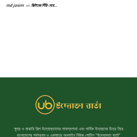
ক্ষুদ্র ও মাঝারি শিল্প উদ্যোক্তাদের সাফল্যগাথা এবং সার্বিক উন্নয়নের চিত্র নিয়ে
বাংলাদেশের সর্বপ্রথম ও একমাত্র অনলাইন নিউজ পোর্টাল "উদ্যোক্তা বার্তা"