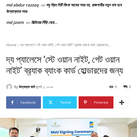
md abdur razzaq
শুধু গ্রিন সিটি কিংবা আমের শহর নয়, রাজশাহীর নতুন নাম হবে
on
উদ্যোক্তার শহর
md jasim
ফিল্টারের সিঁড়ি বেয়ে…
on