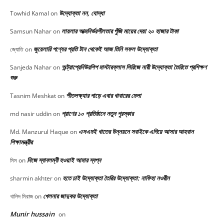
উদ্যোক্তা নন, যোদ্ধা
Towhid Kamal
on
লায়লার আত্মনির্ভরশীলতার পুঁজি মায়ের দেয়া ২০ হাজার টাকা
Samsun Nahar
on
জুয়েলারি পণ্যের প্রতি টান থেকেই আজ তিনি সফল উদ্যোক্তা
জ্যোতি
on
অন্ট্রাপ্রেনিউরশিপ মাস্টারক্লাস সিরিজে নারী উদ্যোক্তা তৈরিতে প্রশিক্ষণ
Sanjeda Nahar
on
শুরু
শীতলক্ষ্যার পাড়ে এবার খাবারের মেলা
Tasnim Meshkat
on
প্রাণের ১০ প্রতিষ্ঠানে নতুন পুরস্কার
md nasir uddin
on
এসএমই খাতের উন্নয়নে সবাইকে এগিয়ে আসার আহবান
Md. Manzurul Haque
on
শিক্ষামন্ত্রীর
নিজে স্বাবলম্বী হওয়াই আমার স্বপ্ন
মিম
on
হতে চাই উদ্যোক্তা তৈরির উদ্যোক্তা: নাফিহা নওরীন
sharmin akhter
on
খেলনার জাদুকর উদ্যোক্তা
খালিদ মিরাজ
on
Munir hussain
on