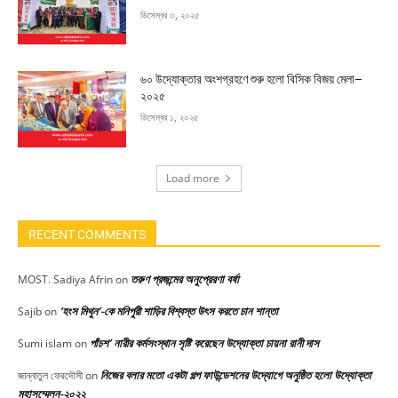
ডিসেম্বর ৩, ২০২৫
৬০ উদ্যোক্তার অংশগ্রহণে শুরু হলো বিসিক বিজয় মেলা–
২০২৫
ডিসেম্বর ১, ২০২৫
Load more
RECENT COMMENTS
তরুণ প্রজন্মের অনুপ্রেরণা বর্ষা
MOST. Sadiya Afrin
on
‘হংস মিথুন’-কে মনিপুরী শাড়ির বিশ্বস্ত উৎস করতে চান শান্তা
Sajib
on
পাঁচশ’ নারীর কর্মসংস্থান সৃষ্টি করেছেন উদ্যোক্তা চায়না রানী দাস
Sumi islam
on
নিজের বলার মতো একটা গল্প ফাউন্ডেশনের উদ্যোগে অনুষ্ঠিত হলো উদ্যোক্তা
জান্নাতুল ফেরদৌসী
on
মহাসম্মেলন-২০২২