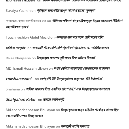
Md Nabi Hossen
‘বিসিক অনলাইন মার্কেট’ প্লাটফর্ম-এ উদ্যোক্তা রেজিস্ট্রেশন চলছে
on
প্রান্তিক জনগোষ্ঠীর মধ্যে আলো ছড়াচ্ছে ‘সুকন্যা’
Suraiya Yasmin
on
‘বিসিকের পরিবেশ বান্ধব শিল্পসমৃদ্ধ উন্নত বাংলাদেশ বিনির্মাণে
মোয়াজ্জেম হোসেন সাতক্ষীরা সদর থানা
on
মহাপরিকল্পনা গ্রহণ’
একজনের হাত ধরে আজ প্রতি ঘরেই তাঁত
Touch Fashion Abdul Mozid
on
রোজিনা আক্তার
এসএমই খাতে বেশি বেশি প্রণোদনা প্রয়োজন: ড. আতিউর রহমান
on
উদ্যোক্তা পলাশের নুড়ি পাথর দিয়ে অভিনব শিল্পকর্ম
Raisa Nanjeeba
on
ফগার মেশিনে উদ্যোক্তা মোশাররফের ভাগ্যবদল
MD. Ismail Hossain Likhon
on
rokshanasumi.
দেশব্যাপী উই উদ্যোক্তাদের জন্য শুরু ‘উই বৈঠকখানা’
on
নাসিমা আক্তার নিশা একটি সংগঠন “WE” এবং উদ্যোক্তাদের বাংলাদেশ
Shahana
on
Shahjahan Kabir
মহুয়ার নকশিপল্লী
on
উদ্যোক্তাদের জন্য হাইটেক পার্কে ছয় মাসের ফ্রি
Md.shahadat hossan Bhuiayan
on
কো-ওয়ার্কিং স্পেস দিচ্ছে সরকার
নকশাবন্দী পাটেই সফলতা
Md.shahadat hossan Bhuiayan
on