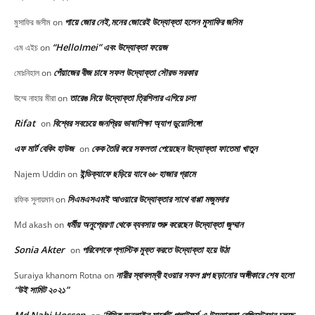
পায়ে জোর নেই,মনের জোরেই উদ্যোক্তা হলেন মুসাফির জসিম
মুসাফির জসীম
on
“HelloImei” এবং উদ্যোক্তা ফয়েজ
এম এইচ
on
পেঁয়াজের বীজ চাষে সফল উদ্যোক্তা সৌরভ সরকার
মোঃনিহাল
on
তারেঙ নিয়ে উদ্যোক্তা ত্রিশিলার এগিয়ে চলা
উম্মে নাহার মীরা
on
Rifat
বিশ্বের সবচেয়ে জনপ্রিয় ভাষাশিক্ষা অ্যাপ ডুয়োলিঙ্গো
on
এফ মার্ট বেকিং হাউজ
কেক তৈরি করে সফলতা পেয়েছেন উদ্যোক্তা ফাতেমা খাতুন
on
ইন্ডিক্যাফে ছড়িয়ে যাবে ৬৮ হাজার গ্রামে
Najem Uddin
on
সিএমএসএমই আওয়ারে উদ্যোক্তার সাথে বাপ্পা মজুমদার
রফিক সুলায়মান
on
ধর্মীয় অনুপ্রেরণা থেকে ব্যবসায় শুরু করেছেন উদ্যোক্তা জুম্মান
Md akash
on
Sonia Akter
পরিবেশকে প্লাস্টিক মুক্ত করতে উদ্যোক্তা হয়ে উঠা
on
নারীর স্বাবলম্বী হওয়ার সফল গল্প ছড়ানোর অঙ্গীকারে শেষ হলো
Suraiya khanom Rotna
on
“উই সামিট ২০২১”