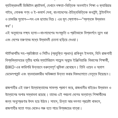
ব্যতিক্রমধর্মী ডিজিটাল প্ল্যাটফর্ম, যেখানে দক্ষতা-ভিত্তিক অনলাইন শিক্ষা ও ক্যারিয়ার
গাইড, লোকজ পণ্য ও ই-কমার্স সেবা, বাংলাদেশের ঐতিহ্যভিত্তিক কনটেন্ট, ইন্টার্নশিপ
ও চাকরির সুযোগ—সব এক ছাতার নিচে। এর মূল স্লোগান—”স্বপ্নকে উদ্ভাবন
কর”।
এই অনুদানের লক্ষ্য হলো—বাংলাদেশের সংস্কৃতি ও প্রতিভাকে বিশ্বদর্শনে তুলে ধরা
এবং দেশের তরুণদের মধ্যে উদ্ভাবনী চেতনা ছড়িয়ে দেওয়া।
স্টার্টআপটির সহ-প্রতিষ্ঠাতা ও সিটিও (প্রযুক্তি প্রধান) রাকিবুল ইসলাম, যিনি রাজশাহী
বিশ্ববিদ্যালয়ের তৃতীয় বর্ষের ম্যাটেরিয়াল সায়েন্স অ্যান্ড ইঞ্জিনিয়ারিং বিভাগের শিক্ষার্থী,
BIKO-এর কারিগরি উন্নয়নে গুরুত্বপূর্ণ ভূমিকা রেখেছেন। তিনি ওয়েব ও অ্যাপ
ডেভেলপমেন্ট এবং ব্যবহারকারীর অভিজ্ঞতা উন্নত করার দিকগুলোতে নেতৃত্ব দিয়েছেন।
রাজশাহীর এই তরুণ উদ্যোক্তাদের সাফল্য প্রমাণ করে, রাজধানীর বাইরেও উদ্ভাবন ও
উদ্যোগের অপার সম্ভাবনা রয়েছে। তাদের এই পথচলা দেশের অন্যান্য শিক্ষার্থীদের
জন্য অনুপ্রেরণার উৎস হয়ে উঠবে। সাহস, চিন্তা আর দলগত প্রচেষ্টা থাকলে,
রাজশাহীর মতো শহর থেকেও শুরু হতে পারে বিশ্বজয়ের যাত্রা।