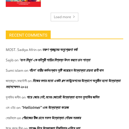
Load more
RECENT COMMENTS
তরুণ প্রজন্মের অনুপ্রেরণা বর্ষা
MOST. Sadiya Afrin
on
‘হংস মিথুন’-কে মনিপুরী শাড়ির বিশ্বস্ত উৎস করতে চান শান্তা
Sajib
on
পাঁচশ’ নারীর কর্মসংস্থান সৃষ্টি করেছেন উদ্যোক্তা চায়না রানী দাস
Sumi islam
on
নিজের বলার মতো একটা গল্প ফাউন্ডেশনের উদ্যোগে অনুষ্ঠিত হলো উদ্যোক্তা
জান্নাতুল ফেরদৌসী
on
মহাসম্মেলন-২০২২
পায়ে জোর নেই,মনের জোরেই উদ্যোক্তা হলেন মুসাফির জসিম
মুসাফির জসীম
on
“HelloImei” এবং উদ্যোক্তা ফয়েজ
এম এইচ
on
পেঁয়াজের বীজ চাষে সফল উদ্যোক্তা সৌরভ সরকার
মোঃনিহাল
on
তারেঙ নিয়ে উদ্যোক্তা ত্রিশিলার এগিয়ে চলা
উম্মে নাহার মীরা
on