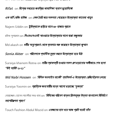
Rifat
বিশ্বের সবচেয়ে জনপ্রিয় ভাষাশিক্ষা অ্যাপ ডুয়োলিঙ্গো
on
এফ মার্ট বেকিং হাউজ
কেক তৈরি করে সফলতা পেয়েছেন উদ্যোক্তা ফাতেমা খাতুন
on
ইন্ডিক্যাফে ছড়িয়ে যাবে ৬৮ হাজার গ্রামে
Najem Uddin
on
সিএমএসএমই আওয়ারে উদ্যোক্তার সাথে বাপ্পা মজুমদার
রফিক সুলায়মান
on
ধর্মীয় অনুপ্রেরণা থেকে ব্যবসায় শুরু করেছেন উদ্যোক্তা জুম্মান
Md akash
on
Sonia Akter
পরিবেশকে প্লাস্টিক মুক্ত করতে উদ্যোক্তা হয়ে উঠা
on
নারীর স্বাবলম্বী হওয়ার সফল গল্প ছড়ানোর অঙ্গীকারে শেষ হলো
Suraiya khanom Rotna
on
“উই সামিট ২০২১”
Md Nabi Hossen
‘বিসিক অনলাইন মার্কেট’ প্লাটফর্ম-এ উদ্যোক্তা রেজিস্ট্রেশন চলছে
on
প্রান্তিক জনগোষ্ঠীর মধ্যে আলো ছড়াচ্ছে ‘সুকন্যা’
Suraiya Yasmin
on
‘বিসিকের পরিবেশ বান্ধব শিল্পসমৃদ্ধ উন্নত বাংলাদেশ বিনির্মাণে
মোয়াজ্জেম হোসেন সাতক্ষীরা সদর থানা
on
মহাপরিকল্পনা গ্রহণ’
একজনের হাত ধরে আজ প্রতি ঘরেই তাঁত
Touch Fashion Abdul Mozid
on