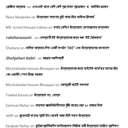
রোজিনা আক্তার
এসএমই খাতে বেশি বেশি প্রণোদনা প্রয়োজন: ড. আতিউর রহমান
on
উদ্যোক্তা পলাশের নুড়ি পাথর দিয়ে অভিনব শিল্পকর্ম
Raisa Nanjeeba
on
ফগার মেশিনে উদ্যোক্তা মোশাররফের ভাগ্যবদল
MD. Ismail Hossain Likhon
on
rokshanasumi.
দেশব্যাপী উই উদ্যোক্তাদের জন্য শুরু ‘উই বৈঠকখানা’
on
নাসিমা আক্তার নিশা একটি সংগঠন “WE” এবং উদ্যোক্তাদের বাংলাদেশ
Shahana
on
Shahjahan Kabir
মহুয়ার নকশিপল্লী
on
উদ্যোক্তাদের জন্য হাইটেক পার্কে ছয় মাসের ফ্রি
Md.shahadat hossan Bhuiayan
on
কো-ওয়ার্কিং স্পেস দিচ্ছে সরকার
নকশাবন্দী পাটেই সফলতা
Md.shahadat hossan Bhuiayan
on
উদ্যোক্তা নন, যোদ্ধা
Towhid Kamal
on
লায়লার আত্মনির্ভরশীলতার পুঁজি মায়ের দেয়া ২০ হাজার টাকা
Samsun Nahar
on
জুয়েলারি পণ্যের প্রতি টান থেকেই আজ তিনি সফল উদ্যোক্তা
জ্যোতি
on
অন্ট্রাপ্রেনিউরশিপ মাস্টারক্লাস সিরিজে নারী উদ্যোক্তা তৈরিতে প্রশিক্ষণ
Sanjeda Nahar
on