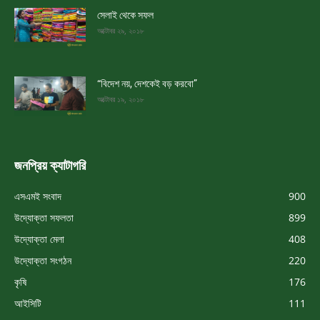
সেলাই থেকে সফল
অক্টোবর ২৯, ২০১৮
“বিদেশ নয়, দেশকেই বড় করবো”
অক্টোবর ১৯, ২০১৮
জনপ্রিয় ক্যাটাগরি
এসএমই সংবাদ
900
উদ্যোক্তা সফলতা
899
উদ্যোক্তা মেলা
408
উদ্যোক্তা সংগঠন
220
কৃষি
176
আইসিটি
111