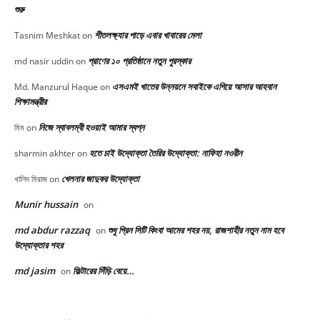
শুরু
শীতলক্ষ্যার পাড়ে এবার খাবারের মেলা
Tasnim Meshkat
on
প্রাণের ১০ প্রতিষ্ঠানে নতুন পুরস্কার
md nasir uddin
on
এসএমই খাতের উন্নয়নে সবাইকে এগিয়ে আসার আহবান
Md. Manzurul Haque
on
শিক্ষামন্ত্রীর
নিজে স্বাবলম্বী হওয়াই আমার স্বপ্ন
মিম
on
হতে চাই উদ্যোক্তা তৈরির উদ্যোক্তা: নাফিহা নওরীন
sharmin akhter
on
খেলনার জাদুকর উদ্যোক্তা
খালিদ মিরাজ
on
Munir hussain
on
md abdur razzaq
শুধু গ্রিন সিটি কিংবা আমের শহর নয়, রাজশাহীর নতুন নাম হবে
on
উদ্যোক্তার শহর
md jasim
ফিল্টারের সিঁড়ি বেয়ে…
on