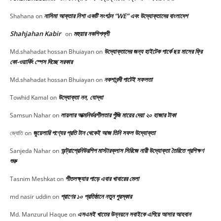
নাসিমা আক্তার নিশা একটি সংগঠন “WE” এবং উদ্যোক্তাদের বাংলাদেশ
Shahana
on
Shahjahan Kabir
মহুয়ার নকশিপল্লী
on
উদ্যোক্তাদের জন্য হাইটেক পার্কে ছয় মাসের ফ্রি
Md.shahadat hossan Bhuiayan
on
কো-ওয়ার্কিং স্পেস দিচ্ছে সরকার
নকশাবন্দী পাটেই সফলতা
Md.shahadat hossan Bhuiayan
on
উদ্যোক্তা নন, যোদ্ধা
Towhid Kamal
on
লায়লার আত্মনির্ভরশীলতার পুঁজি মায়ের দেয়া ২০ হাজার টাকা
Samsun Nahar
on
জুয়েলারি পণ্যের প্রতি টান থেকেই আজ তিনি সফল উদ্যোক্তা
জ্যোতি
on
অন্ট্রাপ্রেনিউরশিপ মাস্টারক্লাস সিরিজে নারী উদ্যোক্তা তৈরিতে প্রশিক্ষণ
Sanjeda Nahar
on
শুরু
শীতলক্ষ্যার পাড়ে এবার খাবারের মেলা
Tasnim Meshkat
on
প্রাণের ১০ প্রতিষ্ঠানে নতুন পুরস্কার
md nasir uddin
on
এসএমই খাতের উন্নয়নে সবাইকে এগিয়ে আসার আহবান
Md. Manzurul Haque
on