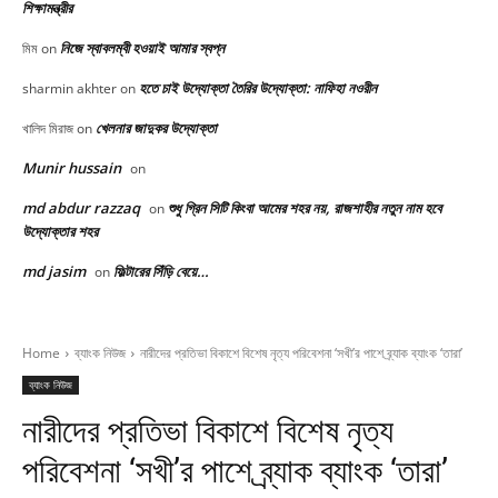
শিক্ষামন্ত্রীর
নিজে স্বাবলম্বী হওয়াই আমার স্বপ্ন
মিম
on
হতে চাই উদ্যোক্তা তৈরির উদ্যোক্তা: নাফিহা নওরীন
sharmin akhter
on
খেলনার জাদুকর উদ্যোক্তা
খালিদ মিরাজ
on
Munir hussain
on
md abdur razzaq
শুধু গ্রিন সিটি কিংবা আমের শহর নয়, রাজশাহীর নতুন নাম হবে
on
উদ্যোক্তার শহর
md jasim
ফিল্টারের সিঁড়ি বেয়ে…
on