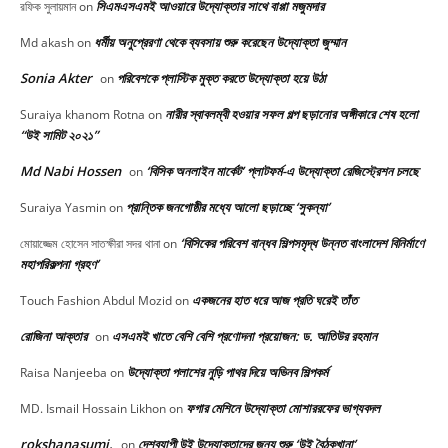
সিএমএসএমই আওয়ারে উদ্যোক্তার সাথে বাপ্পা মজুমদার
রফিক সুলায়মান
on
ধর্মীয় অনুপ্রেরণা থেকে ব্যবসায় শুরু করেছেন উদ্যোক্তা জুম্মান
Md akash
on
Sonia Akter
পরিবেশকে প্লাস্টিক মুক্ত করতে উদ্যোক্তা হয়ে উঠা
on
নারীর স্বাবলম্বী হওয়ার সফল গল্প ছড়ানোর অঙ্গীকারে শেষ হলো
Suraiya khanom Rotna
on
“উই সামিট ২০২১”
Md Nabi Hossen
‘বিসিক অনলাইন মার্কেট’ প্লাটফর্ম-এ উদ্যোক্তা রেজিস্ট্রেশন চলছে
on
প্রান্তিক জনগোষ্ঠীর মধ্যে আলো ছড়াচ্ছে ‘সুকন্যা’
Suraiya Yasmin
on
‘বিসিকের পরিবেশ বান্ধব শিল্পসমৃদ্ধ উন্নত বাংলাদেশ বিনির্মাণে
মোয়াজ্জেম হোসেন সাতক্ষীরা সদর থানা
on
মহাপরিকল্পনা গ্রহণ’
একজনের হাত ধরে আজ প্রতি ঘরেই তাঁত
Touch Fashion Abdul Mozid
on
রোজিনা আক্তার
এসএমই খাতে বেশি বেশি প্রণোদনা প্রয়োজন: ড. আতিউর রহমান
on
উদ্যোক্তা পলাশের নুড়ি পাথর দিয়ে অভিনব শিল্পকর্ম
Raisa Nanjeeba
on
ফগার মেশিনে উদ্যোক্তা মোশাররফের ভাগ্যবদল
MD. Ismail Hossain Likhon
on
rokshanasumi.
দেশব্যাপী উই উদ্যোক্তাদের জন্য শুরু ‘উই বৈঠকখানা’
on