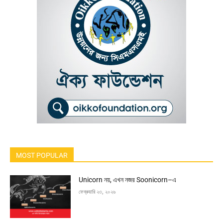
MOST POPULAR
Unicorn নয়, এখন নজর Soonicorn–এ
ফেব্রুয়ারি ২৩, ২০২৬