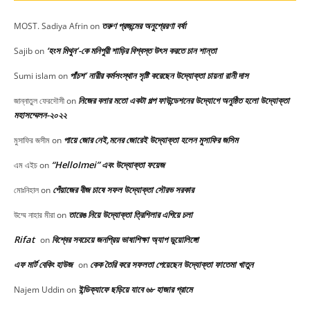
তরুণ প্রজন্মের অনুপ্রেরণা বর্ষা
MOST. Sadiya Afrin
on
‘হংস মিথুন’-কে মনিপুরী শাড়ির বিশ্বস্ত উৎস করতে চান শান্তা
Sajib
on
পাঁচশ’ নারীর কর্মসংস্থান সৃষ্টি করেছেন উদ্যোক্তা চায়না রানী দাস
Sumi islam
on
নিজের বলার মতো একটা গল্প ফাউন্ডেশনের উদ্যোগে অনুষ্ঠিত হলো উদ্যোক্তা
জান্নাতুল ফেরদৌসী
on
মহাসম্মেলন-২০২২
পায়ে জোর নেই,মনের জোরেই উদ্যোক্তা হলেন মুসাফির জসিম
মুসাফির জসীম
on
“HelloImei” এবং উদ্যোক্তা ফয়েজ
এম এইচ
on
পেঁয়াজের বীজ চাষে সফল উদ্যোক্তা সৌরভ সরকার
মোঃনিহাল
on
তারেঙ নিয়ে উদ্যোক্তা ত্রিশিলার এগিয়ে চলা
উম্মে নাহার মীরা
on
Rifat
বিশ্বের সবচেয়ে জনপ্রিয় ভাষাশিক্ষা অ্যাপ ডুয়োলিঙ্গো
on
এফ মার্ট বেকিং হাউজ
কেক তৈরি করে সফলতা পেয়েছেন উদ্যোক্তা ফাতেমা খাতুন
on
ইন্ডিক্যাফে ছড়িয়ে যাবে ৬৮ হাজার গ্রামে
Najem Uddin
on