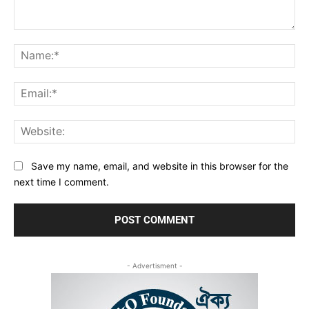
Comment:
Na
Ema
Web
Save my name, email, and website in this browser for the
next time I comment.
- Advertisment -