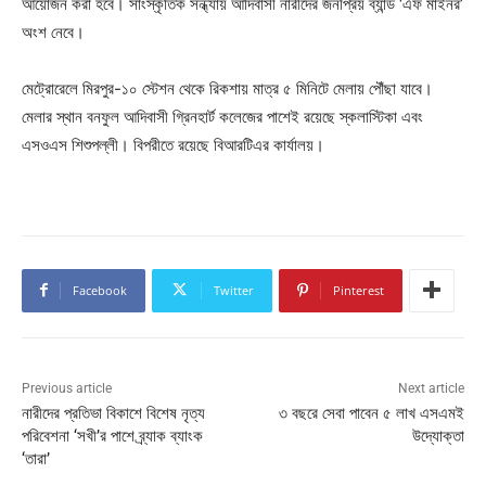
আয়োজন করা হবে। সাংস্কৃতিক সন্ধ্যায় আদিবাসী নারীদের জনপ্রিয় ব্যান্ড ‘এফ মাইনর’
অংশ নেবে।
মেট্রোরেলে মিরপুর-১০ স্টেশন থেকে রিকশায় মাত্র ৫ মিনিটে মেলায় পৌঁছা যাবে।
মেলার স্থান বনফুল আদিবাসী গ্রিনহার্ট কলেজের পাশেই রয়েছে স্কলাস্টিকা এবং
এসওএস শিশুপল্লী। বিপরীতে রয়েছে বিআরটিএর কার্যালয়।
Facebook
Twitter
Pinterest
Previous article
Next article
নারীদের প্রতিভা বিকাশে বিশেষ নৃত্য
৩ বছরে সেবা পাবেন ৫ লাখ এসএমই
পরিবেশনা ‘সখী’র পাশে ব্র্যাক ব্যাংক
উদ্যোক্তা
‘তারা’