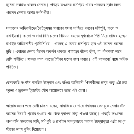
জুমিয়া সবজিও থাকবে মেলায়। পার্বত্য অঞ্চলের জনপ্রিয় খাবার পাজনের স্বাদ নিতে
পারবেন মেলায় আগত দর্শনার্থীরা।
সমতলের আদিবাসীদের বৈচিত্র্যময় খাবারের পসরা সাজিয়ে বসবেন মণিপুরি, গারো ও
রাখাইনরা। কালো ও সাদা বিনি চালের বিভিন্ন ধরনের মুখরোচক পিঠা নিয়ে হাজির হচ্ছেন
রাখাইন জাতিগোষ্ঠীর প্রতিনিধিরা। থাকছে এ সময়ে জনপ্রিয় হয়ে ওঠা অনেক ধরনের
মুন্ডি। এবারের মেলার বিশেষ অকর্ষণ থাকছে পাহাড়ের বাঁশের হুঁকা, যা ‘বাঁশদাবা’ নামে
বেশি পরিচিত। থাকবে নানা ধরনের টাটকা ফলের ঝাল খাবার। এটি ‘লাকসো’ নামে অধিক
পরিচিত।
বেসরকারি সংগঠন নাগরিক উদ্যোগ এবং বঞ্চিত আদিবাসী শিক্ষার্থীদের জন্য গড়ে ওঠা মহা
প্রজ্ঞা এডুকেশন ট্রাস্টের যৌথ আয়োজনে হচ্ছে এই মেলা।
আয়োজকদের পক্ষে রেলী চাকমা বলেন, সামাজিক যোগাযোগমাধ্যম ফেসবুকে মেলার স্টল
বরাদ্দের বিষয়টি প্রচার হওয়ার পর থেকে ব্যাপক সাড়া পাওয়া যাচ্ছে। পাবর্ত্য অঞ্চলের
পাশাপাশি সমতলের মান্দি, মণিপুরি ও রাখাইন সম্প্রদায়ের অনেক উদ্যোক্তা এরই মধ্যে
স্টলের জন্য বুকিং দিয়েছেন।