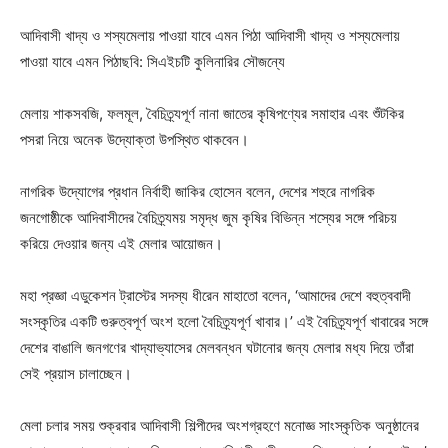
আদিবাসী খাদ্য ও শস্যমেলায় পাওয়া যাবে এমন পিঠা আদিবাসী খাদ্য ও শস্যমেলায়
পাওয়া যাবে এমন পিঠাছবি: সিএইচটি কুলিনারির সৌজন্যে
মেলায় শাকসবজি, ফলমূল, বৈচিত্র্যপূর্ণ নানা জাতের কৃষিপণ্যের সমাহার এবং শুঁটকির
পসরা নিয়ে অনেক উদ্যোক্তা উপস্থিত থাকবেন।
নাগরিক উদ্যোগের প্রধান নির্বাহী জাকির হোসেন বলেন, দেশের শহুরে নাগরিক
জনগোষ্ঠীকে আদিবাসীদের বৈচিত্র্যময় সমৃদ্ধ জুম কৃষির বিভিন্ন শস্যের সঙ্গে পরিচয়
করিয়ে দেওয়ার জন্য এই মেলার আয়োজন।
মহা প্রজ্ঞা এডুকেশন ট্রাস্টের সদস্য ধীরেন মাহাতো বলেন, ‘আমাদের দেশে বহুত্ববাদী
সংস্কৃতির একটি গুরুত্বপূর্ণ অংশ হলো বৈচিত্র্যপূর্ণ খাবার।’ এই বৈচিত্র্যপূর্ণ খাবারের সঙ্গে
দেশের বাঙালি জনগণের খাদ্যাভ্যাসের মেলবন্ধন ঘটানোর জন্য মেলার মধ্য দিয়ে তাঁরা
সেই প্রয়াস চালাচ্ছেন।
মেলা চলার সময় শুক্রবার আদিবাসী শিল্পীদের অংশগ্রহণে মনোজ্ঞ সাংস্কৃতিক অনুষ্ঠানের