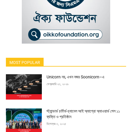
MOST POPULAR
Unicorn নয়, এখন নজর Soonicorn–এ
ফেব্রুয়ারি ২৩, ২০২৬
স্ট্যান্ডার্ড চার্টার্ড-চ্যানেল আই অ্যাগ্রো অ্যাওয়ার্ড পেল ১১
ব্যক্তি ও প্রতিষ্ঠান
ডিসেম্বর ৩, ২০২৫