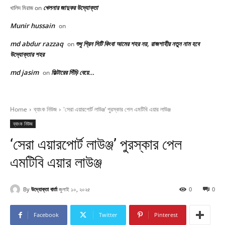
খেলনার জাদুকর উদ্যোক্তা
খালিদ মিরাজ
on
Munir hussain
on
md abdur razzaq
শুধু গ্রিন সিটি কিংবা আমের শহর নয়, রাজশাহীর নতুন নাম হবে
on
উদ্যোক্তার শহর
md jasim
ফিল্টারের সিঁড়ি বেয়ে…
on