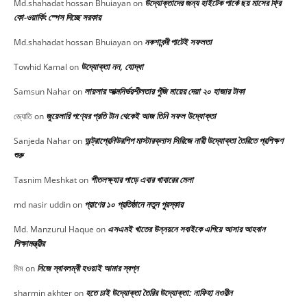
উদ্যোক্তাদের জন্য হাইটেক পার্কে ছয় মাসের ফ্রি
Md.shahadat hossan Bhuiayan
on
কো-ওয়ার্কিং স্পেস দিচ্ছে সরকার
নকশাবন্দী পাটেই সফলতা
Md.shahadat hossan Bhuiayan
on
উদ্যোক্তা নন, যোদ্ধা
Towhid Kamal
on
লায়লার আত্মনির্ভরশীলতার পুঁজি মায়ের দেয়া ২০ হাজার টাকা
Samsun Nahar
on
জুয়েলারি পণ্যের প্রতি টান থেকেই আজ তিনি সফল উদ্যোক্তা
জ্যোতি
on
অন্ট্রাপ্রেনিউরশিপ মাস্টারক্লাস সিরিজে নারী উদ্যোক্তা তৈরিতে প্রশিক্ষণ
Sanjeda Nahar
on
শুরু
শীতলক্ষ্যার পাড়ে এবার খাবারের মেলা
Tasnim Meshkat
on
প্রাণের ১০ প্রতিষ্ঠানে নতুন পুরস্কার
md nasir uddin
on
এসএমই খাতের উন্নয়নে সবাইকে এগিয়ে আসার আহবান
Md. Manzurul Haque
on
শিক্ষামন্ত্রীর
নিজে স্বাবলম্বী হওয়াই আমার স্বপ্ন
মিম
on
হতে চাই উদ্যোক্তা তৈরির উদ্যোক্তা: নাফিহা নওরীন
sharmin akhter
on