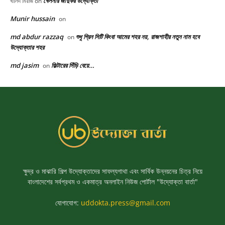
ক্ষুদ্র ও মাঝারি শিল্প উদ্যোক্তাদের সাফল্যগাথা এবং সার্বিক উন্নয়নের চিত্র নিয়ে
বাংলাদেশের সর্বপ্রথম ও একমাত্র অনলাইন নিউজ পোর্টাল "উদ্যোক্তা বার্তা"
যোগাযোগ:
uddokta.press@gmail.com