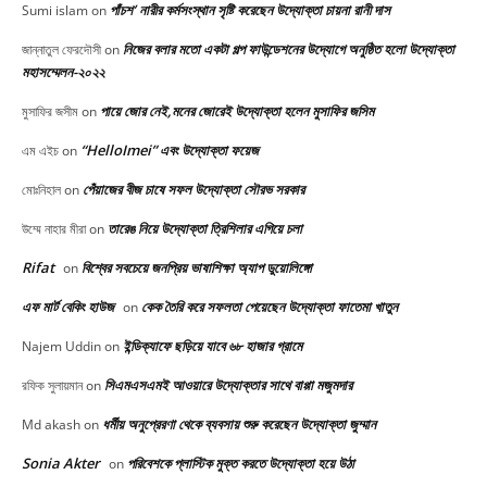
পাঁচশ’ নারীর কর্মসংস্থান সৃষ্টি করেছেন উদ্যোক্তা চায়না রানী দাস
Sumi islam
on
নিজের বলার মতো একটা গল্প ফাউন্ডেশনের উদ্যোগে অনুষ্ঠিত হলো উদ্যোক্তা
জান্নাতুল ফেরদৌসী
on
মহাসম্মেলন-২০২২
পায়ে জোর নেই,মনের জোরেই উদ্যোক্তা হলেন মুসাফির জসিম
মুসাফির জসীম
on
“HelloImei” এবং উদ্যোক্তা ফয়েজ
এম এইচ
on
পেঁয়াজের বীজ চাষে সফল উদ্যোক্তা সৌরভ সরকার
মোঃনিহাল
on
তারেঙ নিয়ে উদ্যোক্তা ত্রিশিলার এগিয়ে চলা
উম্মে নাহার মীরা
on
Rifat
বিশ্বের সবচেয়ে জনপ্রিয় ভাষাশিক্ষা অ্যাপ ডুয়োলিঙ্গো
on
এফ মার্ট বেকিং হাউজ
কেক তৈরি করে সফলতা পেয়েছেন উদ্যোক্তা ফাতেমা খাতুন
on
ইন্ডিক্যাফে ছড়িয়ে যাবে ৬৮ হাজার গ্রামে
Najem Uddin
on
সিএমএসএমই আওয়ারে উদ্যোক্তার সাথে বাপ্পা মজুমদার
রফিক সুলায়মান
on
ধর্মীয় অনুপ্রেরণা থেকে ব্যবসায় শুরু করেছেন উদ্যোক্তা জুম্মান
Md akash
on
Sonia Akter
পরিবেশকে প্লাস্টিক মুক্ত করতে উদ্যোক্তা হয়ে উঠা
on