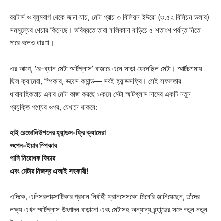
রয়টার্স ও ব্লুমবার্গ থেকে জানা যায়, মেটা প্রায় ৩ বিলিয়ন ইউরো (৩.৫২ বিলিয়ন ডলার)
সমমূল্যের শেয়ার কিনেছে। ভবিষ্যতে তারা মালিকানা বাড়িয়ে ৫ শতাংশ পর্যন্ত নিতে
পারে বলেও ধারণা।
এর আগে, ‘রে-ব্যান মেটা স্মার্টগ্লাস’ বাজারে এনে সাড়া ফেলেছিল মেটা। স্মার্টচশমায়
ছিল ক্যামেরা, স্পিকার, ভয়েস কমান্ড— সবই হ্যান্ডসফ্রি। সেই সফলতার
ধারাবাহিকতায় এবার মেটা কাজ করছে ওকলে মেটা স্মার্টগ্লাস নামের একটি নতুন
প্রযুক্তি পণ্যের ওপর, যেখানে থাকবে:
হাই রেজোলিউশনের হ্যান্ডস-ফ্রি ক্যামেরা
ওপেন-ইয়ার স্পিকার
পানি নিরোধক ফিচার
এবং মেটার নিজস্ব এআই সহকারী!
এদিকে, এলিসরলাক্সোটিকার প্রধান নির্বাহী ফ্রানসেসকো মিলেরি জানিয়েছেন, তাঁদের
লক্ষ্য এখন স্মার্টগ্লাস উৎপাদন বাড়ানো এবং মেটাসহ অন্যান্য ব্র্যান্ডের সঙ্গে নতুন নতুন