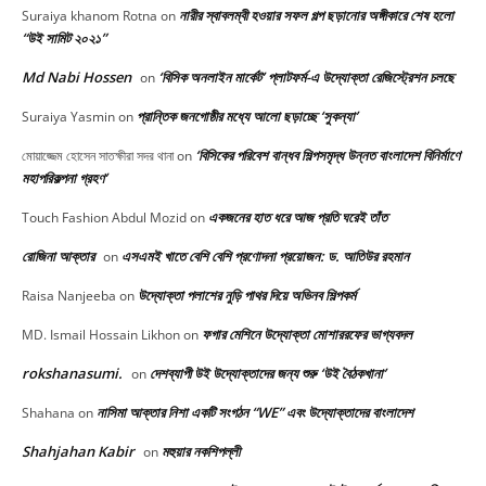
নারীর স্বাবলম্বী হওয়ার সফল গল্প ছড়ানোর অঙ্গীকারে শেষ হলো
Suraiya khanom Rotna
on
“উই সামিট ২০২১”
Md Nabi Hossen
‘বিসিক অনলাইন মার্কেট’ প্লাটফর্ম-এ উদ্যোক্তা রেজিস্ট্রেশন চলছে
on
প্রান্তিক জনগোষ্ঠীর মধ্যে আলো ছড়াচ্ছে ‘সুকন্যা’
Suraiya Yasmin
on
‘বিসিকের পরিবেশ বান্ধব শিল্পসমৃদ্ধ উন্নত বাংলাদেশ বিনির্মাণে
মোয়াজ্জেম হোসেন সাতক্ষীরা সদর থানা
on
মহাপরিকল্পনা গ্রহণ’
একজনের হাত ধরে আজ প্রতি ঘরেই তাঁত
Touch Fashion Abdul Mozid
on
রোজিনা আক্তার
এসএমই খাতে বেশি বেশি প্রণোদনা প্রয়োজন: ড. আতিউর রহমান
on
উদ্যোক্তা পলাশের নুড়ি পাথর দিয়ে অভিনব শিল্পকর্ম
Raisa Nanjeeba
on
ফগার মেশিনে উদ্যোক্তা মোশাররফের ভাগ্যবদল
MD. Ismail Hossain Likhon
on
rokshanasumi.
দেশব্যাপী উই উদ্যোক্তাদের জন্য শুরু ‘উই বৈঠকখানা’
on
নাসিমা আক্তার নিশা একটি সংগঠন “WE” এবং উদ্যোক্তাদের বাংলাদেশ
Shahana
on
Shahjahan Kabir
মহুয়ার নকশিপল্লী
on