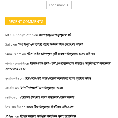
Load more
RECENT COMMENTS
তরুণ প্রজন্মের অনুপ্রেরণা বর্ষা
MOST. Sadiya Afrin
on
‘হংস মিথুন’-কে মনিপুরী শাড়ির বিশ্বস্ত উৎস করতে চান শান্তা
Sajib
on
পাঁচশ’ নারীর কর্মসংস্থান সৃষ্টি করেছেন উদ্যোক্তা চায়না রানী দাস
Sumi islam
on
নিজের বলার মতো একটা গল্প ফাউন্ডেশনের উদ্যোগে অনুষ্ঠিত হলো উদ্যোক্তা
জান্নাতুল ফেরদৌসী
on
মহাসম্মেলন-২০২২
পায়ে জোর নেই,মনের জোরেই উদ্যোক্তা হলেন মুসাফির জসিম
মুসাফির জসীম
on
“HelloImei” এবং উদ্যোক্তা ফয়েজ
এম এইচ
on
পেঁয়াজের বীজ চাষে সফল উদ্যোক্তা সৌরভ সরকার
মোঃনিহাল
on
তারেঙ নিয়ে উদ্যোক্তা ত্রিশিলার এগিয়ে চলা
উম্মে নাহার মীরা
on
Rifat
বিশ্বের সবচেয়ে জনপ্রিয় ভাষাশিক্ষা অ্যাপ ডুয়োলিঙ্গো
on