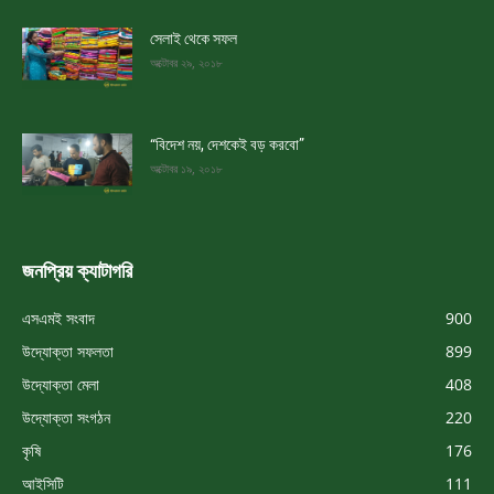
সেলাই থেকে সফল
অক্টোবর ২৯, ২০১৮
“বিদেশ নয়, দেশকেই বড় করবো”
অক্টোবর ১৯, ২০১৮
জনপ্রিয় ক্যাটাগরি
এসএমই সংবাদ
900
উদ্যোক্তা সফলতা
899
উদ্যোক্তা মেলা
408
উদ্যোক্তা সংগঠন
220
কৃষি
176
আইসিটি
111