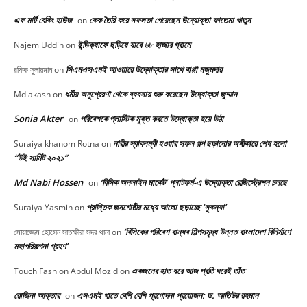
এফ মার্ট বেকিং হাউজ
কেক তৈরি করে সফলতা পেয়েছেন উদ্যোক্তা ফাতেমা খাতুন
on
ইন্ডিক্যাফে ছড়িয়ে যাবে ৬৮ হাজার গ্রামে
Najem Uddin
on
সিএমএসএমই আওয়ারে উদ্যোক্তার সাথে বাপ্পা মজুমদার
রফিক সুলায়মান
on
ধর্মীয় অনুপ্রেরণা থেকে ব্যবসায় শুরু করেছেন উদ্যোক্তা জুম্মান
Md akash
on
Sonia Akter
পরিবেশকে প্লাস্টিক মুক্ত করতে উদ্যোক্তা হয়ে উঠা
on
নারীর স্বাবলম্বী হওয়ার সফল গল্প ছড়ানোর অঙ্গীকারে শেষ হলো
Suraiya khanom Rotna
on
“উই সামিট ২০২১”
Md Nabi Hossen
‘বিসিক অনলাইন মার্কেট’ প্লাটফর্ম-এ উদ্যোক্তা রেজিস্ট্রেশন চলছে
on
প্রান্তিক জনগোষ্ঠীর মধ্যে আলো ছড়াচ্ছে ‘সুকন্যা’
Suraiya Yasmin
on
‘বিসিকের পরিবেশ বান্ধব শিল্পসমৃদ্ধ উন্নত বাংলাদেশ বিনির্মাণে
মোয়াজ্জেম হোসেন সাতক্ষীরা সদর থানা
on
মহাপরিকল্পনা গ্রহণ’
একজনের হাত ধরে আজ প্রতি ঘরেই তাঁত
Touch Fashion Abdul Mozid
on
রোজিনা আক্তার
এসএমই খাতে বেশি বেশি প্রণোদনা প্রয়োজন: ড. আতিউর রহমান
on