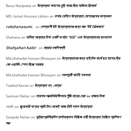
উদ্যোক্তা পলাশের নুড়ি পাথর দিয়ে অভিনব শিল্পকর্ম
Raisa Nanjeeba
on
ফগার মেশিনে উদ্যোক্তা মোশাররফের ভাগ্যবদল
MD. Ismail Hossain Likhon
on
rokshanasumi.
দেশব্যাপী উই উদ্যোক্তাদের জন্য শুরু ‘উই বৈঠকখানা’
on
নাসিমা আক্তার নিশা একটি সংগঠন “WE” এবং উদ্যোক্তাদের বাংলাদেশ
Shahana
on
Shahjahan Kabir
মহুয়ার নকশিপল্লী
on
উদ্যোক্তাদের জন্য হাইটেক পার্কে ছয় মাসের ফ্রি
Md.shahadat hossan Bhuiayan
on
কো-ওয়ার্কিং স্পেস দিচ্ছে সরকার
নকশাবন্দী পাটেই সফলতা
Md.shahadat hossan Bhuiayan
on
উদ্যোক্তা নন, যোদ্ধা
Towhid Kamal
on
লায়লার আত্মনির্ভরশীলতার পুঁজি মায়ের দেয়া ২০ হাজার টাকা
Samsun Nahar
on
জুয়েলারি পণ্যের প্রতি টান থেকেই আজ তিনি সফল উদ্যোক্তা
জ্যোতি
on
অন্ট্রাপ্রেনিউরশিপ মাস্টারক্লাস সিরিজে নারী উদ্যোক্তা তৈরিতে প্রশিক্ষণ
Sanjeda Nahar
on
শুরু