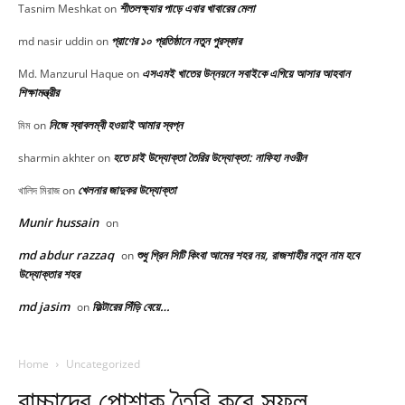
শীতলক্ষ্যার পাড়ে এবার খাবারের মেলা
Tasnim Meshkat
on
প্রাণের ১০ প্রতিষ্ঠানে নতুন পুরস্কার
md nasir uddin
on
এসএমই খাতের উন্নয়নে সবাইকে এগিয়ে আসার আহবান
Md. Manzurul Haque
on
শিক্ষামন্ত্রীর
নিজে স্বাবলম্বী হওয়াই আমার স্বপ্ন
মিম
on
হতে চাই উদ্যোক্তা তৈরির উদ্যোক্তা: নাফিহা নওরীন
sharmin akhter
on
খেলনার জাদুকর উদ্যোক্তা
খালিদ মিরাজ
on
Munir hussain
on
md abdur razzaq
শুধু গ্রিন সিটি কিংবা আমের শহর নয়, রাজশাহীর নতুন নাম হবে
on
উদ্যোক্তার শহর
md jasim
ফিল্টারের সিঁড়ি বেয়ে…
on