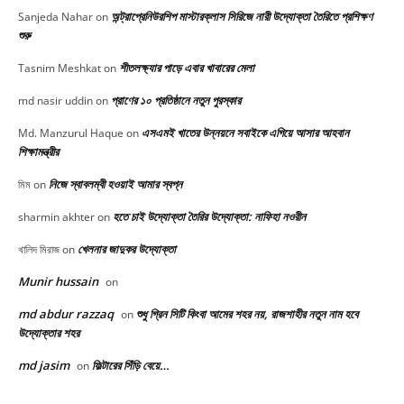
অন্ট্রাপ্রেনিউরশিপ মাস্টারক্লাস সিরিজে নারী উদ্যোক্তা তৈরিতে প্রশিক্ষণ
Sanjeda Nahar
on
শুরু
শীতলক্ষ্যার পাড়ে এবার খাবারের মেলা
Tasnim Meshkat
on
প্রাণের ১০ প্রতিষ্ঠানে নতুন পুরস্কার
md nasir uddin
on
এসএমই খাতের উন্নয়নে সবাইকে এগিয়ে আসার আহবান
Md. Manzurul Haque
on
শিক্ষামন্ত্রীর
নিজে স্বাবলম্বী হওয়াই আমার স্বপ্ন
মিম
on
হতে চাই উদ্যোক্তা তৈরির উদ্যোক্তা: নাফিহা নওরীন
sharmin akhter
on
খেলনার জাদুকর উদ্যোক্তা
খালিদ মিরাজ
on
Munir hussain
on
md abdur razzaq
শুধু গ্রিন সিটি কিংবা আমের শহর নয়, রাজশাহীর নতুন নাম হবে
on
উদ্যোক্তার শহর
md jasim
ফিল্টারের সিঁড়ি বেয়ে…
on