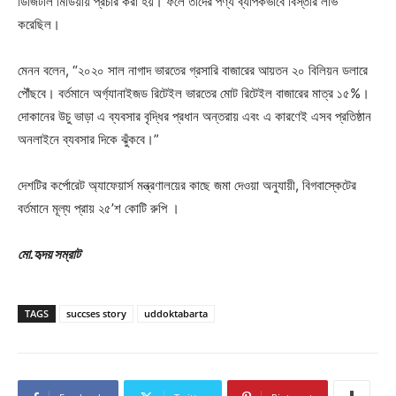
ডিজিটাল মিডিয়ায় প্রচার করা হয়। ফলে তাদের পণ্য ব্যাপকভাবে বিস্তার লাভ
করেছিল।
মেনন বলেন, “২০২০ সাল নাগাদ ভারতের গ্রসারি বাজারের আয়তন ২০ বিলিয়ন ডলারে
পৌঁছবে। বর্তমানে অর্গ্যানাইজড রিটেইল ভারতের মোট রিটেইল বাজারের মাত্র ১৫%।
দোকানের উচু ভাড়া এ ব্যবসার বৃদ্ধির প্রধান অন্তরায় এবং এ কারণেই এসব প্রতিষ্ঠান
অনলাইনে ব্যবসার দিকে ঝুঁকবে।”
দেশটির কর্পোরেট অ্যাফেয়ার্স মন্ত্রণালয়ের কাছে জমা দেওয়া অনুযায়ী, বিগবাস্কেটের
বর্তমানে মূল্য প্রায় ২৫’শ কোটি রুপি ।
মো.হৃদয় সম্রাট
TAGS
succses story
uddoktabarta