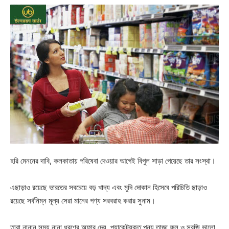
হরি মেননের দাবি, কলকাতায় পরিষেবা দেওয়ার আগেই বিপুল সাড়া পেয়েছে তার সংস্থা।
এছাড়াও রয়েছে ভারতের সবচেয়ে বড় খাদ্য এবং মুদি দোকান হিসেবে পরিচিতি ছাড়াও
রয়েছে সর্বনিম্ন মূল্য সেরা মানের পণ্য সরবরাহ করার সুনাম।
তারা নানান সময় নানা ধরণের অফার দেয়, প্যাকেটযুক্ত পন্য,তাজা ফল ও সবজি,ভালো