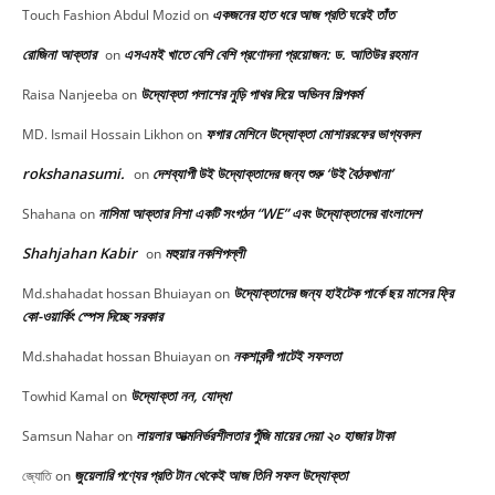
একজনের হাত ধরে আজ প্রতি ঘরেই তাঁত
Touch Fashion Abdul Mozid
on
রোজিনা আক্তার
এসএমই খাতে বেশি বেশি প্রণোদনা প্রয়োজন: ড. আতিউর রহমান
on
উদ্যোক্তা পলাশের নুড়ি পাথর দিয়ে অভিনব শিল্পকর্ম
Raisa Nanjeeba
on
ফগার মেশিনে উদ্যোক্তা মোশাররফের ভাগ্যবদল
MD. Ismail Hossain Likhon
on
rokshanasumi.
দেশব্যাপী উই উদ্যোক্তাদের জন্য শুরু ‘উই বৈঠকখানা’
on
নাসিমা আক্তার নিশা একটি সংগঠন “WE” এবং উদ্যোক্তাদের বাংলাদেশ
Shahana
on
Shahjahan Kabir
মহুয়ার নকশিপল্লী
on
উদ্যোক্তাদের জন্য হাইটেক পার্কে ছয় মাসের ফ্রি
Md.shahadat hossan Bhuiayan
on
কো-ওয়ার্কিং স্পেস দিচ্ছে সরকার
নকশাবন্দী পাটেই সফলতা
Md.shahadat hossan Bhuiayan
on
উদ্যোক্তা নন, যোদ্ধা
Towhid Kamal
on
লায়লার আত্মনির্ভরশীলতার পুঁজি মায়ের দেয়া ২০ হাজার টাকা
Samsun Nahar
on
জুয়েলারি পণ্যের প্রতি টান থেকেই আজ তিনি সফল উদ্যোক্তা
জ্যোতি
on