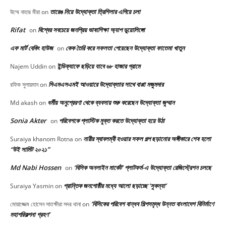
তারেঙ নিয়ে উদ্যোক্তা ত্রিশিলার এগিয়ে চলা
উম্মে নাহার মীরা
on
Rifat
বিশ্বের সবচেয়ে জনপ্রিয় ভাষাশিক্ষা অ্যাপ ডুয়োলিঙ্গো
on
এফ মার্ট বেকিং হাউজ
কেক তৈরি করে সফলতা পেয়েছেন উদ্যোক্তা ফাতেমা খাতুন
on
ইন্ডিক্যাফে ছড়িয়ে যাবে ৬৮ হাজার গ্রামে
Najem Uddin
on
সিএমএসএমই আওয়ারে উদ্যোক্তার সাথে বাপ্পা মজুমদার
রফিক সুলায়মান
on
ধর্মীয় অনুপ্রেরণা থেকে ব্যবসায় শুরু করেছেন উদ্যোক্তা জুম্মান
Md akash
on
Sonia Akter
পরিবেশকে প্লাস্টিক মুক্ত করতে উদ্যোক্তা হয়ে উঠা
on
নারীর স্বাবলম্বী হওয়ার সফল গল্প ছড়ানোর অঙ্গীকারে শেষ হলো
Suraiya khanom Rotna
on
“উই সামিট ২০২১”
Md Nabi Hossen
‘বিসিক অনলাইন মার্কেট’ প্লাটফর্ম-এ উদ্যোক্তা রেজিস্ট্রেশন চলছে
on
প্রান্তিক জনগোষ্ঠীর মধ্যে আলো ছড়াচ্ছে ‘সুকন্যা’
Suraiya Yasmin
on
‘বিসিকের পরিবেশ বান্ধব শিল্পসমৃদ্ধ উন্নত বাংলাদেশ বিনির্মাণে
মোয়াজ্জেম হোসেন সাতক্ষীরা সদর থানা
on
মহাপরিকল্পনা গ্রহণ’