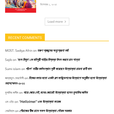
ডিসেম্বর ১, ২০২৫
Load more
RECENT COMMENTS
তরুণ প্রজন্মের অনুপ্রেরণা বর্ষা
MOST. Sadiya Afrin
on
‘হংস মিথুন’-কে মনিপুরী শাড়ির বিশ্বস্ত উৎস করতে চান শান্তা
Sajib
on
পাঁচশ’ নারীর কর্মসংস্থান সৃষ্টি করেছেন উদ্যোক্তা চায়না রানী দাস
Sumi islam
on
নিজের বলার মতো একটা গল্প ফাউন্ডেশনের উদ্যোগে অনুষ্ঠিত হলো উদ্যোক্তা
জান্নাতুল ফেরদৌসী
on
মহাসম্মেলন-২০২২
পায়ে জোর নেই,মনের জোরেই উদ্যোক্তা হলেন মুসাফির জসিম
মুসাফির জসীম
on
“HelloImei” এবং উদ্যোক্তা ফয়েজ
এম এইচ
on
পেঁয়াজের বীজ চাষে সফল উদ্যোক্তা সৌরভ সরকার
মোঃনিহাল
on