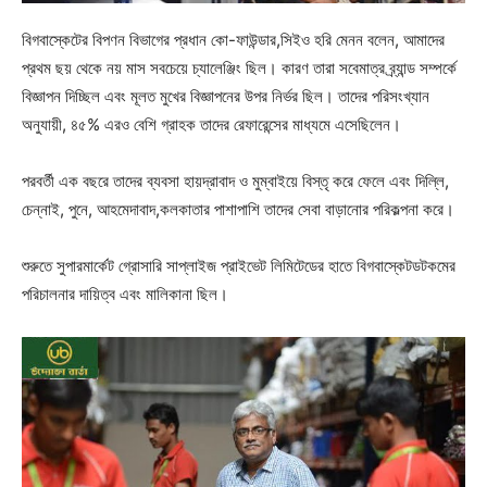
বিগবাস্কেটের বিপণন বিভাগের প্রধান কো-ফাউন্ডার,সিইও হরি মেনন বলেন, আমাদের
প্রথম ছয় থেকে নয় মাস সবচেয়ে চ্যালেঞ্জিং ছিল। কারণ তারা সবেমাত্র ব্র্যান্ড সম্পর্কে
বিজ্ঞাপন দিচ্ছিল এবং মূলত মুখের বিজ্ঞাপনের উপর নির্ভর ছিল। তাদের পরিসংখ্যান
অনুযায়ী, ৪৫% এরও বেশি গ্রাহক তাদের রেফারেন্সের মাধ্যমে এসেছিলেন।
পরবর্তী এক বছরে তাদের ব্যবসা হায়দ্রাবাদ ও মুম্বাইয়ে বিস্তৃ করে ফেলে এবং দিল্লি,
চেন্নাই, পুনে, আহমেদাবাদ,কলকাতার পাশাপাশি তাদের সেবা বাড়ানোর পরিকল্পনা করে।
শুরুতে সুপারমার্কেট গ্রোসারি সাপ্লাইজ প্রাইভেট লিমিটেডের হাতে বিগবাস্কেটডটকমের
পরিচালনার দায়িত্ব এবং মালিকানা ছিল।