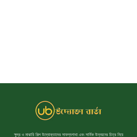
ক্ষুদ্র ও মাঝারি শিল্প উদ্যোক্তাদের সাফল্যগাথা এবং সার্বিক উন্নয়নের চিত্র নিয়ে