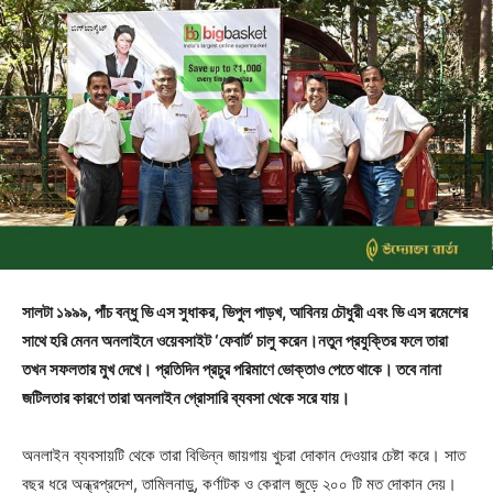
সালটা ১৯৯৯, পাঁচ বন্ধু ভি এস সুধাকর, ভিপুল পাড়খ, আবিনয় চৌধুরী এবং ভি এস রমেশের
সাথে হরি মেনন অনলাইনে ওয়েবসাইট ‘ফেবার্ট’ চালু করেন।নতুন প্রযুক্তির ফলে তারা
তখন সফলতার মুখ দেখে। প্রতিদিন প্রচুর পরিমাণে ভোক্তাও পেতে থাকে। তবে নানা
জটিলতার কারণে তারা অনলাইন গ্রোসারি ব্যবসা থেকে সরে যায়।
অনলাইন ব্যবসায়টি থেকে তারা বিভিন্ন জায়গায় খুচরা দোকান দেওয়ার চেষ্টা করে। সাত
বছর ধরে অন্ধ্রপ্রদেশ, তামিলনাড়ু, কর্ণাটক ও কেরাল জুড়ে ২০০ টি মত দোকান দেয়।