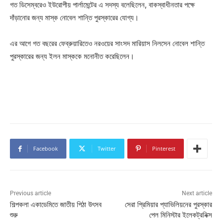
গত ডিসেম্বরেও ইউরোপীয় পার্লামেন্টের এ সদস্য বলেছিলেন, বাকস্বাধীনতার পক্ষে
দাঁড়ানোর জন্য মাস্ক নোবেল শান্তি পুরস্কারের যোগ্য।
এর আগে গত বছরের ফেব্রুয়ারিতেও নরওয়ের সাংসদ মারিয়াস নিলসেন নোবেল শান্তি
পুরস্কারের জন্য ইলন মাস্ককে মনোনীত করেছিলেন।
Facebook
Twitter
Pinterest
Previous article
Next article
শিল্পকলা একাডেমিতে জাতীয় পিঠা উৎসব
সেরা প্রিমিয়ার প্যাভিলিয়নের পুরস্কার
শুরু
পেল মিনিস্টার ইলেকট্রনিক্স