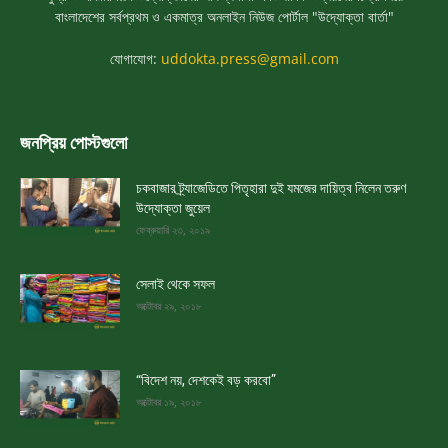
বাংলাদেশের সর্বপ্রথম ও একমাত্র অনলাইন নিউজ পোর্টাল "উদ্যোক্তা বার্তা"
যোগাযোগ:
uddokta.press@gmail.com
জনপ্রিয় পোস্টগুলো
চকবাজার ট্র্যাজেডিতে পিতৃহারা দুই যমজের দায়িত্ব নিলেন তরুণ
উদ্যোক্তা জুয়েল
ফেব্রুয়ারি ২৩, ২০১৯
সেলাই থেকে সফল
অক্টোবর ২৯, ২০১৮
“বিদেশ নয়, দেশকেই বড় করবো”
অক্টোবর ১৯, ২০১৮