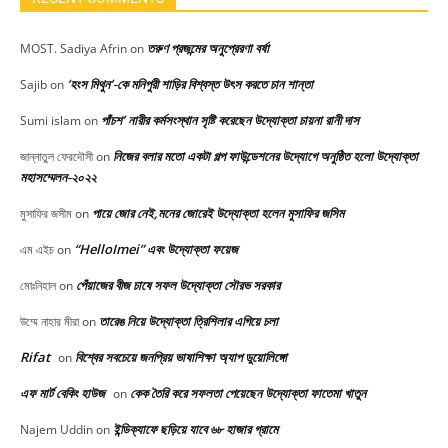
তরুণ প্রজন্মের অনুপ্রেরণা বর্ষা
MOST. Sadiya Afrin
on
‘হংস মিথুন’-কে মনিপুরী শাড়ির বিশ্বস্ত উৎস করতে চান শান্তা
Sajib
on
পাঁচশ’ নারীর কর্মসংস্থান সৃষ্টি করেছেন উদ্যোক্তা চায়না রানী দাস
Sumi islam
on
নিজের বলার মতো একটা গল্প ফাউন্ডেশনের উদ্যোগে অনুষ্ঠিত হলো উদ্যোক্তা
জান্নাতুল ফেরদৌসী
on
মহাসম্মেলন-২০২২
পায়ে জোর নেই,মনের জোরেই উদ্যোক্তা হলেন মুসাফির জসিম
মুসাফির জসীম
on
“HelloImei” এবং উদ্যোক্তা ফয়েজ
এম এইচ
on
পেঁয়াজের বীজ চাষে সফল উদ্যোক্তা সৌরভ সরকার
মোঃনিহাল
on
তারেঙ নিয়ে উদ্যোক্তা ত্রিশিলার এগিয়ে চলা
উম্মে নাহার মীরা
on
Rifat
বিশ্বের সবচেয়ে জনপ্রিয় ভাষাশিক্ষা অ্যাপ ডুয়োলিঙ্গো
on
এফ মার্ট বেকিং হাউজ
কেক তৈরি করে সফলতা পেয়েছেন উদ্যোক্তা ফাতেমা খাতুন
on
ইন্ডিক্যাফে ছড়িয়ে যাবে ৬৮ হাজার গ্রামে
Najem Uddin
on