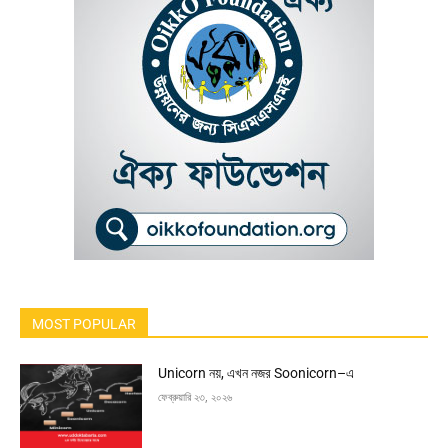
MOST POPULAR
Unicorn নয়, এখন নজর Soonicorn–এ
ফেব্রুয়ারি ২৩, ২০২৬