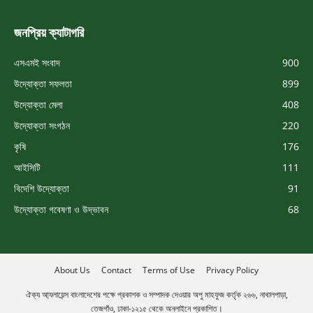
জনপ্রিয় ক্যাটাগরি
এসএমই সংবাদ
900
উদ্যোক্তা সফলতা
899
উদ্যোক্তা মেলা
408
উদ্যোক্তা সংগঠন
220
কৃষি
176
আইসিটি
111
বিদেশি উদ্যোক্তা
91
উদ্যোক্তা গবেষণা ও উদ্ভাবন
68
About Us
Contact
Terms of Use
Privacy Policy
ঐক্য আ্যলায়েন্স বাংলাদেশের পক্ষে প্রকাশক ও সম্পাদক দেওয়ার অপু মাহফুজ কর্তৃক ২৬৬, নাখালপাড়া,
তেজগাঁও, ঢাকা-১২১৫ থেকে অনলাইনে প্রকাশিত।