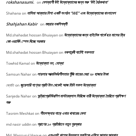
rokshanasumi.
দেশব্যাপী উই উদ্যোক্তাদের জন্য শুরু ‘উই বৈঠকখানা’
on
নাসিমা আক্তার নিশা একটি সংগঠন “WE” এবং উদ্যোক্তাদের বাংলাদেশ
Shahana
on
Shahjahan Kabir
মহুয়ার নকশিপল্লী
on
উদ্যোক্তাদের জন্য হাইটেক পার্কে ছয় মাসের ফ্রি
Md.shahadat hossan Bhuiayan
on
কো-ওয়ার্কিং স্পেস দিচ্ছে সরকার
নকশাবন্দী পাটেই সফলতা
Md.shahadat hossan Bhuiayan
on
উদ্যোক্তা নন, যোদ্ধা
Towhid Kamal
on
লায়লার আত্মনির্ভরশীলতার পুঁজি মায়ের দেয়া ২০ হাজার টাকা
Samsun Nahar
on
জুয়েলারি পণ্যের প্রতি টান থেকেই আজ তিনি সফল উদ্যোক্তা
জ্যোতি
on
অন্ট্রাপ্রেনিউরশিপ মাস্টারক্লাস সিরিজে নারী উদ্যোক্তা তৈরিতে প্রশিক্ষণ
Sanjeda Nahar
on
শুরু
শীতলক্ষ্যার পাড়ে এবার খাবারের মেলা
Tasnim Meshkat
on
প্রাণের ১০ প্রতিষ্ঠানে নতুন পুরস্কার
md nasir uddin
on
এসএমই খাতের উন্নয়নে সবাইকে এগিয়ে আসার আহবান
Md. Manzurul Haque
on