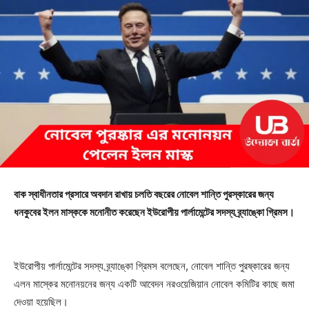
বাক স্বাধীনতার প্রসারে অবদান রাখায় চলতি বছরের নোবেল শান্তি পুরস্কারের জন্য
ধনকুবের ইলন মাস্ককে মনোনীত করেছেন ইউরোপীয় পার্লামেন্টের সদস্য ব্র্যাঙ্কো গ্রিমস।
ইউরোপীয় পার্লামেন্টের সদস্য ব্র্যাঙ্কো গ্রিমস বলেছেন, নোবেল শান্তি পুরষ্কারের জন্য
এলন মাস্কের মনোনয়নের জন্য একটি আবেদন নরওয়েজিয়ান নোবেল কমিটির কাছে জমা
দেওয়া হয়েছিল।