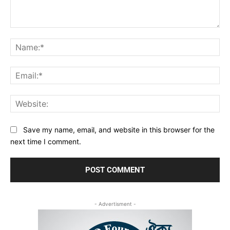
Comment:
Na
Ema
Web
Save my name, email, and website in this browser for the
next time I comment.
- Advertisment -