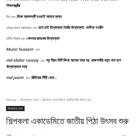
শিক্ষামন্ত্রীর
নিজে স্বাবলম্বী হওয়াই আমার স্বপ্ন
মিম
on
হতে চাই উদ্যোক্তা তৈরির উদ্যোক্তা: নাফিহা নওরীন
sharmin akhter
on
খেলনার জাদুকর উদ্যোক্তা
খালিদ মিরাজ
on
Munir hussain
on
md abdur razzaq
শুধু গ্রিন সিটি কিংবা আমের শহর নয়, রাজশাহীর নতুন নাম হবে
on
উদ্যোক্তার শহর
md jasim
ফিল্টারের সিঁড়ি বেয়ে…
on