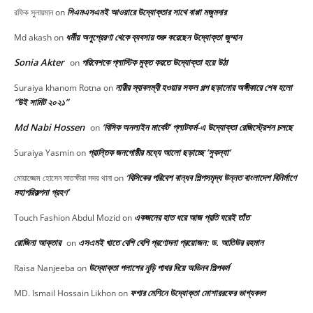
সিএমএসএমই আওয়ারে উদ্যোক্তার সাথে বাপ্পা মজুমদার
রফিক সুলায়মান
on
ধর্মীয় অনুপ্রেরণা থেকে ব্যবসায় শুরু করেছেন উদ্যোক্তা জুম্মান
Md akash
on
Sonia Akter
পরিবেশকে প্লাস্টিক মুক্ত করতে উদ্যোক্তা হয়ে উঠা
on
নারীর স্বাবলম্বী হওয়ার সফল গল্প ছড়ানোর অঙ্গীকারে শেষ হলো
Suraiya khanom Rotna
on
“উই সামিট ২০২১”
Md Nabi Hossen
‘বিসিক অনলাইন মার্কেট’ প্লাটফর্ম-এ উদ্যোক্তা রেজিস্ট্রেশন চলছে
on
প্রান্তিক জনগোষ্ঠীর মধ্যে আলো ছড়াচ্ছে ‘সুকন্যা’
Suraiya Yasmin
on
‘বিসিকের পরিবেশ বান্ধব শিল্পসমৃদ্ধ উন্নত বাংলাদেশ বিনির্মাণে
মোয়াজ্জেম হোসেন সাতক্ষীরা সদর থানা
on
মহাপরিকল্পনা গ্রহণ’
একজনের হাত ধরে আজ প্রতি ঘরেই তাঁত
Touch Fashion Abdul Mozid
on
রোজিনা আক্তার
এসএমই খাতে বেশি বেশি প্রণোদনা প্রয়োজন: ড. আতিউর রহমান
on
উদ্যোক্তা পলাশের নুড়ি পাথর দিয়ে অভিনব শিল্পকর্ম
Raisa Nanjeeba
on
ফগার মেশিনে উদ্যোক্তা মোশাররফের ভাগ্যবদল
MD. Ismail Hossain Likhon
on