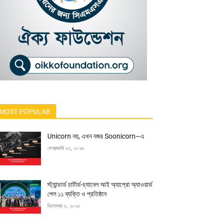
MOST POPULAR
Unicorn নয়, এখন নজর Soonicorn–এ
ফেব্রুয়ারি ২৩, ২০২৬
স্ট্যান্ডার্ড চার্টার্ড-চ্যানেল আই অ্যাগ্রো অ্যাওয়ার্ড
পেল ১১ ব্যক্তি ও প্রতিষ্ঠান
ডিসেম্বর ৩, ২০২৫