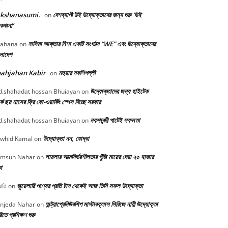
okshanasumi.
দেশব্যাপী উই উদ্যোক্তাদের জন্য শুরু ‘উই
on
কখানা’
নাসিমা আক্তার নিশা একটি সংগঠন “WE” এবং উদ্যোক্তাদের
ahana
on
ংলাদেশ
ahjahan Kabir
মহুয়ার নকশিপল্লী
on
উদ্যোক্তাদের জন্য হাইটেক
.shahadat hossan Bhuiayan
on
্কে ছয় মাসের ফ্রি কো-ওয়ার্কিং স্পেস দিচ্ছে সরকার
নকশাবন্দী পাটেই সফলতা
.shahadat hossan Bhuiayan
on
উদ্যোক্তা নন, যোদ্ধা
whid Kamal
on
লায়লার আত্মনির্ভরশীলতার পুঁজি মায়ের দেয়া ২০ হাজার
msun Nahar
on
া
জুয়েলারি পণ্যের প্রতি টান থেকেই আজ তিনি সফল উদ্যোক্তা
োতি
on
অন্ট্রাপ্রেনিউরশিপ মাস্টারক্লাস সিরিজে নারী উদ্যোক্তা
njeda Nahar
on
িতে প্রশিক্ষণ শুরু