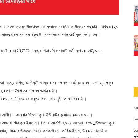
বণতায় সফল ছয়জন উদ্যোক্তাকে সম্মাননা জানিয়েছে উন্নয়ন প্রচেষ্টা। রবিবার (২৯
তাদের হাতে সম্মাননা ক্রেস্ট, সনদপত্র ও নগদ অর্থ তুলে দেওয়া হয়।
েষ্টা’র কৃষি ইউনিট। সহযোগিতায় ছিল পল্লী কর্ম-সহায়ক ফাউন্ডেশন
মো. আব্দুর রশিদ, অমৌসুমী তরমুজ চাষে সফলতা অর্জনের জন্য। মো. মুশফিকুর
াছের পোনা উৎপাদনে সাফল্য অর্জনকারী।
বেগম, সমন্বিতভাবে কবুতর পালন করে দৃষ্টান্ত স্থাপনকারী।
MO
াকুব আলী। সঞ্চালনায় ছিলেন কৃষি ইউনিটের কৃষিবিদ নয়ন হোসেন।
Sa
ের অধ্যক্ষ শফিকুল ইসলাম। বিশেষ অতিথি হিসেবে বক্তব্য রাখেন_উপজেলা কৃষি
Su
বিল্লাহ, সিনিয়র উপজেলা মৎস্য কর্মকর্তা মো. তারিক ইমাম, উন্নয়ন প্রচেষ্টার
দা