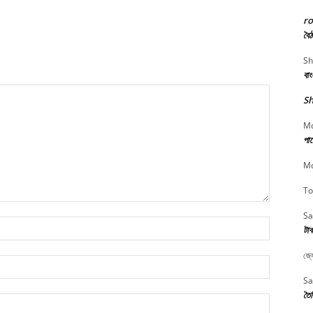
r
বৈঠ
Sh
বা
Sh
Md
পার
Md
To
Sa
Name:*
টাক
জ্য
Email:*
Sa
তৈর
Website: