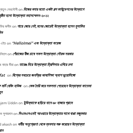
নিজের বলার মতো একটা গল্প ফাউন্ডেশনের উদ্যোগে
্নাতুল ফেরদৌসী
on
ষ্ঠিত হলো উদ্যোক্তা মহাসম্মেলন-২০২২
পায়ে জোর নেই,মনের জোরেই উদ্যোক্তা হলেন মুসাফির
াফির জসীম
on
িম
“HelloImei” এবং উদ্যোক্তা ফয়েজ
 এইচ
on
পেঁয়াজের বীজ চাষে সফল উদ্যোক্তা সৌরভ সরকার
নিহাল
on
তারেঙ নিয়ে উদ্যোক্তা ত্রিশিলার এগিয়ে চলা
মে নাহার মীরা
on
fat
বিশ্বের সবচেয়ে জনপ্রিয় ভাষাশিক্ষা অ্যাপ ডুয়োলিঙ্গো
on
মার্ট বেকিং হাউজ
কেক তৈরি করে সফলতা পেয়েছেন উদ্যোক্তা ফাতেমা
on
ুন
ইন্ডিক্যাফে ছড়িয়ে যাবে ৬৮ হাজার গ্রামে
jem Uddin
on
সিএমএসএমই আওয়ারে উদ্যোক্তার সাথে বাপ্পা মজুমদার
ক সুলায়মান
on
ধর্মীয় অনুপ্রেরণা থেকে ব্যবসায় শুরু করেছেন উদ্যোক্তা
 akash
on
্মান