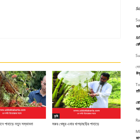
So
Su
অঙ
M
রেজ
Su
মোয
উন্
To
তাঁ
রো
আত
কৃষি
Ra
টানে পাহাড়ে নতুন সম্ভাবনা
মরুর খেজুর এবার খাগড়াছড়ির পাহাড়ে
MD
ভা