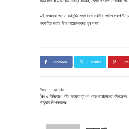
সমন্বয়কারী এএসএম মজিবুর রহমান, মৎস্য কর্মকর্তা নেওয়াজ শরীফ স
এই সম্মাননা প্রদান কর্মসূচির মধ্য দিয়ে স্থানীয় পর্যায়ে তরুণ 
উৎসাহিত করাই ছিল আয়োজকদের মূল লক্ষ্য।
Facebook
Twitter
Pint
Previous article
শিল্প ও বিনিয়োগে গতি ফেরাতে ব্যাংক খাতে কাঠামোগত পরিবর্তনের
আহ্বান বিশেষজ্ঞদের