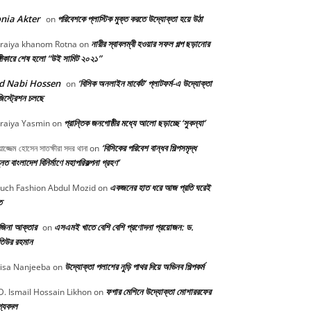
nia Akter
পরিবেশকে প্লাস্টিক মুক্ত করতে উদ্যোক্তা হয়ে উঠা
on
নারীর স্বাবলম্বী হওয়ার সফল গল্প ছড়ানোর
raiya khanom Rotna
on
্গীকারে শেষ হলো “উই সামিট ২০২১”
d Nabi Hossen
‘বিসিক অনলাইন মার্কেট’ প্লাটফর্ম-এ উদ্যোক্তা
on
িস্ট্রেশন চলছে
প্রান্তিক জনগোষ্ঠীর মধ্যে আলো ছড়াচ্ছে ‘সুকন্যা’
raiya Yasmin
on
‘বিসিকের পরিবেশ বান্ধব শিল্পসমৃদ্ধ
়াজ্জেম হোসেন সাতক্ষীরা সদর থানা
on
নত বাংলাদেশ বিনির্মাণে মহাপরিকল্পনা গ্রহণ’
একজনের হাত ধরে আজ প্রতি ঘরেই
uch Fashion Abdul Mozid
on
ত
জিনা আক্তার
এসএমই খাতে বেশি বেশি প্রণোদনা প্রয়োজন: ড.
on
িউর রহমান
উদ্যোক্তা পলাশের নুড়ি পাথর দিয়ে অভিনব শিল্পকর্ম
isa Nanjeeba
on
ফগার মেশিনে উদ্যোক্তা মোশাররফের
. Ismail Hossain Likhon
on
গ্যবদল