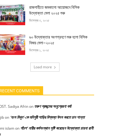
রাজশাহীতে জমকালো আয়োজনে বিসিক
উদ্যোক্তা মেলা ২০২৫ শুরু
ডিসেম্বর ৩, ২০২৫
৬০ উদ্যোক্তার অংশগ্রহণে শুরু হলো বিসিক
বিজয় মেলা–২০২৫
ডিসেম্বর ১, ২০২৫
Load more
RECENT COMMENTS
তরুণ প্রজন্মের অনুপ্রেরণা বর্ষা
ST. Sadiya Afrin
on
‘হংস মিথুন’-কে মনিপুরী শাড়ির বিশ্বস্ত উৎস করতে চান শান্তা
jib
on
পাঁচশ’ নারীর কর্মসংস্থান সৃষ্টি করেছেন উদ্যোক্তা চায়না রানী
mi islam
on
স