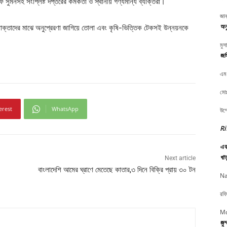
ুমনসহ সংশ্লিষ্ট দপ্তরের কর্মকর্তা ও স্থানীয় গণ্যমান্য ব্যক্তিরা।
জান
অনু
উদ্যোক্তাদের মাঝে অনুপ্রেরণা জাগিয়ে তোলা এবং কৃষি-ভিত্তিক টেকসই উন্নয়নকে
মুস
জস
এম
মোঃ
erest
WhatsApp
উম্
Ri
এফ 
খাত
Next article
বাংলাদেশি আমের ঘ্রাণে মেতেছে কাতার,৩ দিনে বিক্রি প্রায় ৩০ টন
Na
রফি
Md
জুম