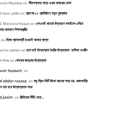
শীতলক্ষ্যার পাড়ে এবার খাবারের মেলা
snim Meshkat
on
প্রাণের ১০ প্রতিষ্ঠানে নতুন পুরস্কার
 nasir uddin
on
এসএমই খাতের উন্নয়নে সবাইকে এগিয়ে
. Manzurul Haque
on
র আহবান শিক্ষামন্ত্রীর
নিজে স্বাবলম্বী হওয়াই আমার স্বপ্ন
on
হতে চাই উদ্যোক্তা তৈরির উদ্যোক্তা: নাফিহা নওরীন
armin akhter
on
খেলনার জাদুকর উদ্যোক্তা
িদ মিরাজ
on
nir hussain
on
d abdur razzaq
শুধু গ্রিন সিটি কিংবা আমের শহর নয়, রাজশাহীর
on
ন নাম হবে উদ্যোক্তার শহর
d jasim
ফিল্টারের সিঁড়ি বেয়ে…
on