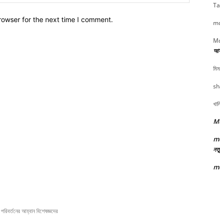
Ta
rowser for the next time I comment.
md
Md
আসা
মিম
sh
খাল
Mu
m
নতু
m