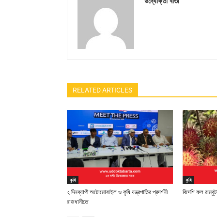
উদ্যোক্তা বার্তা
RELATED ARTICLES
কৃষি
কৃষি
২ দিনব্যাপী অটোমোবাইল ও কৃষি যন্ত্রপাতির প্রদর্শনী
বিদেশি ফল রাম্বু
রাজধানীতে