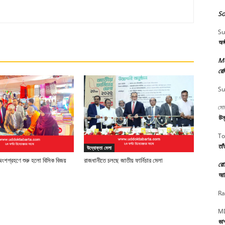
So
Su
অঙ
M
রেজ
Su
মোয
উন্
To
তাঁ
উদ্যোক্তা মেলা
ংশগ্রহণে শুরু হলো বিসিক বিজয়
রাজধানীতে চলছে জাতীয় ফার্নিচার মেলা
রো
আত
Ra
MD
ভা