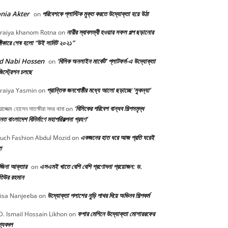
nia Akter
পরিবেশকে প্লাস্টিক মুক্ত করতে উদ্যোক্তা হয়ে উঠা
on
নারীর স্বাবলম্বী হওয়ার সফল গল্প ছড়ানোর
raiya khanom Rotna
on
্গীকারে শেষ হলো “উই সামিট ২০২১”
d Nabi Hossen
‘বিসিক অনলাইন মার্কেট’ প্লাটফর্ম-এ উদ্যোক্তা
on
িস্ট্রেশন চলছে
প্রান্তিক জনগোষ্ঠীর মধ্যে আলো ছড়াচ্ছে ‘সুকন্যা’
raiya Yasmin
on
‘বিসিকের পরিবেশ বান্ধব শিল্পসমৃদ্ধ
়াজ্জেম হোসেন সাতক্ষীরা সদর থানা
on
নত বাংলাদেশ বিনির্মাণে মহাপরিকল্পনা গ্রহণ’
একজনের হাত ধরে আজ প্রতি ঘরেই
uch Fashion Abdul Mozid
on
ত
জিনা আক্তার
এসএমই খাতে বেশি বেশি প্রণোদনা প্রয়োজন: ড.
on
িউর রহমান
উদ্যোক্তা পলাশের নুড়ি পাথর দিয়ে অভিনব শিল্পকর্ম
isa Nanjeeba
on
ফগার মেশিনে উদ্যোক্তা মোশাররফের
. Ismail Hossain Likhon
on
গ্যবদল