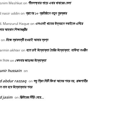
শীতলক্ষ্যার পাড়ে এবার খাবারের মেলা
snim Meshkat
on
প্রাণের ১০ প্রতিষ্ঠানে নতুন পুরস্কার
 nasir uddin
on
এসএমই খাতের উন্নয়নে সবাইকে এগিয়ে
. Manzurul Haque
on
র আহবান শিক্ষামন্ত্রীর
নিজে স্বাবলম্বী হওয়াই আমার স্বপ্ন
on
হতে চাই উদ্যোক্তা তৈরির উদ্যোক্তা: নাফিহা নওরীন
armin akhter
on
খেলনার জাদুকর উদ্যোক্তা
িদ মিরাজ
on
nir hussain
on
d abdur razzaq
শুধু গ্রিন সিটি কিংবা আমের শহর নয়, রাজশাহীর
on
ন নাম হবে উদ্যোক্তার শহর
d jasim
ফিল্টারের সিঁড়ি বেয়ে…
on