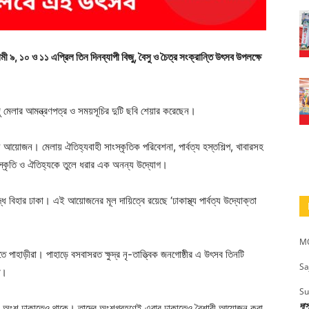
ী ৯, ১০ ও ১১ এপ্রিল তিন দিনব্যাপী বিজু, বৈসু ও চৈত্র সংক্রান্তি উৎসব উপলক্ষে
ু মেলার আমন্ত্রণপত্র ও সময়সূচির দুটি ছবি শেয়ার করেছেন।
্য আয়োজন। মেলায় ঐতিহ্যবাহী সাংস্কৃতিক পরিবেশনা, পার্বত্য হস্তশিল্প, খাবারসহ
র সংস্কৃতি ও ঐতিহ্যকে তুলে ধরার এক অনন্য উদ্যোগ।
দ্ধ বিহার ঢাকা। এই আয়োজনের মূল দায়িত্বে রয়েছে ‘ঢাকাস্থ্য পার্বত্য উদ্যোক্তা
MO
পাহাড়ীরা। পাহাড়ে বসবাসরত ক্ষুদ্র নৃ-তাত্ত্বিক জনগোষ্ঠীর এ উৎসব তিনটি
Sa
ত।
Su
দা
ীর একটা অংশ ঢাকাতেও থাকে। তাদের অংশগ্রহণেই এবার ঢাকাতেও বৈশাবী আয়োজন করা