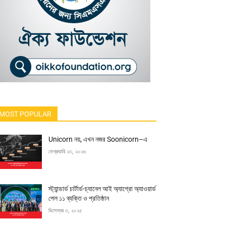
MOST POPULAR
Unicorn নয়, এখন নজর Soonicorn–এ
ফেব্রুয়ারি ২৩, ২০২৬
স্ট্যান্ডার্ড চার্টার্ড-চ্যানেল আই অ্যাগ্রো অ্যাওয়ার্ড
পেল ১১ ব্যক্তি ও প্রতিষ্ঠান
ডিসেম্বর ৩, ২০২৫