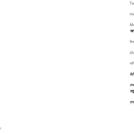
Ta
md
Md
আসা
মিম
sh
খাল
Mu
m
নতু
m