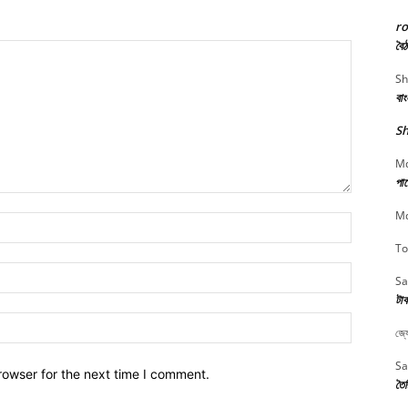
r
বৈঠ
Sh
বা
Sh
Md
পার
Md
Name:*
To
Email:*
Sa
টাক
Website:
জ্য
Sa
rowser for the next time I comment.
তৈর