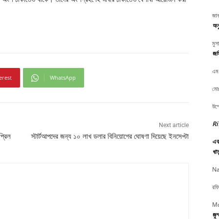
জান
অনু
মুস
জস
এম
erest
WhatsApp
মোঃ
উম্
Ri
Next article
প্রিল
স্টার্টআপদের জন্য ১০ লাখ ডলার বিনিয়োগের ঘোষণা দিয়েছে ইনসেপ্টা
এফ 
খাত
Na
রফি
Md
জুম