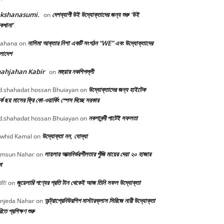
okshanasumi.
দেশব্যাপী উই উদ্যোক্তাদের জন্য শুরু ‘উই
on
কখানা’
নাসিমা আক্তার নিশা একটি সংগঠন “WE” এবং উদ্যোক্তাদের
ahana
on
ংলাদেশ
ahjahan Kabir
মহুয়ার নকশিপল্লী
on
উদ্যোক্তাদের জন্য হাইটেক
.shahadat hossan Bhuiayan
on
্কে ছয় মাসের ফ্রি কো-ওয়ার্কিং স্পেস দিচ্ছে সরকার
নকশাবন্দী পাটেই সফলতা
.shahadat hossan Bhuiayan
on
উদ্যোক্তা নন, যোদ্ধা
whid Kamal
on
লায়লার আত্মনির্ভরশীলতার পুঁজি মায়ের দেয়া ২০ হাজার
msun Nahar
on
া
জুয়েলারি পণ্যের প্রতি টান থেকেই আজ তিনি সফল উদ্যোক্তা
োতি
on
অন্ট্রাপ্রেনিউরশিপ মাস্টারক্লাস সিরিজে নারী উদ্যোক্তা
njeda Nahar
on
িতে প্রশিক্ষণ শুরু