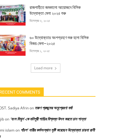
রাজশাহীতে জমকালো আয়োজনে বিসিক
উদ্যোক্তা মেলা ২০২৫ শুরু
ডিসেম্বর ৩, ২০২৫
৬০ উদ্যোক্তার অংশগ্রহণে শুরু হলো বিসিক
বিজয় মেলা–২০২৫
ডিসেম্বর ১, ২০২৫
Load more
RECENT COMMENTS
তরুণ প্রজন্মের অনুপ্রেরণা বর্ষা
ST. Sadiya Afrin
on
‘হংস মিথুন’-কে মনিপুরী শাড়ির বিশ্বস্ত উৎস করতে চান শান্তা
jib
on
পাঁচশ’ নারীর কর্মসংস্থান সৃষ্টি করেছেন উদ্যোক্তা চায়না রানী
mi islam
on
স