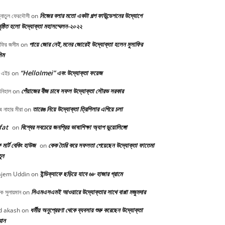
নিজের বলার মতো একটা গল্প ফাউন্ডেশনের উদ্যোগে
্নাতুল ফেরদৌসী
on
ষ্ঠিত হলো উদ্যোক্তা মহাসম্মেলন-২০২২
পায়ে জোর নেই,মনের জোরেই উদ্যোক্তা হলেন মুসাফির
াফির জসীম
on
িম
“HelloImei” এবং উদ্যোক্তা ফয়েজ
 এইচ
on
পেঁয়াজের বীজ চাষে সফল উদ্যোক্তা সৌরভ সরকার
নিহাল
on
তারেঙ নিয়ে উদ্যোক্তা ত্রিশিলার এগিয়ে চলা
মে নাহার মীরা
on
fat
বিশ্বের সবচেয়ে জনপ্রিয় ভাষাশিক্ষা অ্যাপ ডুয়োলিঙ্গো
on
মার্ট বেকিং হাউজ
কেক তৈরি করে সফলতা পেয়েছেন উদ্যোক্তা ফাতেমা
on
ুন
ইন্ডিক্যাফে ছড়িয়ে যাবে ৬৮ হাজার গ্রামে
jem Uddin
on
সিএমএসএমই আওয়ারে উদ্যোক্তার সাথে বাপ্পা মজুমদার
ক সুলায়মান
on
ধর্মীয় অনুপ্রেরণা থেকে ব্যবসায় শুরু করেছেন উদ্যোক্তা
 akash
on
্মান