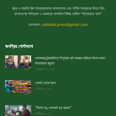
ক্ষুদ্র ও মাঝারি শিল্প উদ্যোক্তাদের সাফল্যগাথা এবং সার্বিক উন্নয়নের চিত্র নিয়ে
বাংলাদেশের সর্বপ্রথম ও একমাত্র অনলাইন নিউজ পোর্টাল "উদ্যোক্তা বার্তা"
যোগাযোগ:
uddokta.press@gmail.com
জনপ্রিয় পোস্টগুলো
চকবাজার ট্র্যাজেডিতে পিতৃহারা দুই যমজের দায়িত্ব নিলেন তরুণ
উদ্যোক্তা জুয়েল
ফেব্রুয়ারি ২৩, ২০১৯
সেলাই থেকে সফল
অক্টোবর ২৯, ২০১৮
“বিদেশ নয়, দেশকেই বড় করবো”
অক্টোবর ১৯, ২০১৮