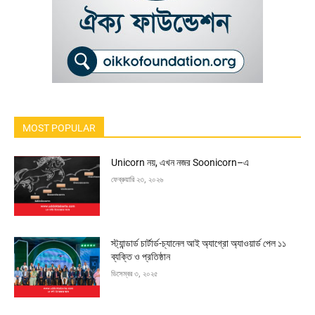
MOST POPULAR
Unicorn নয়, এখন নজর Soonicorn–এ
ফেব্রুয়ারি ২৩, ২০২৬
স্ট্যান্ডার্ড চার্টার্ড-চ্যানেল আই অ্যাগ্রো অ্যাওয়ার্ড পেল ১১
ব্যক্তি ও প্রতিষ্ঠান
ডিসেম্বর ৩, ২০২৫