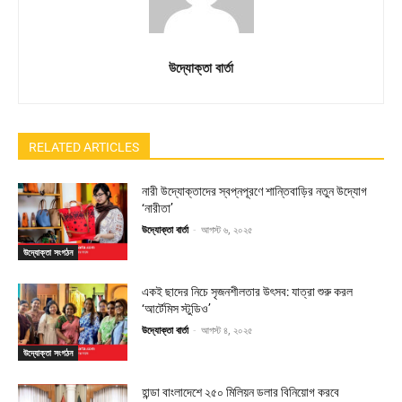
উদ্যোক্তা বার্তা
RELATED ARTICLES
নারী উদ্যোক্তাদের স্বপ্নপূরণে শান্তিবাড়ির নতুন উদ্যোগ
‘নারীতা’
উদ্যোক্তা বার্তা
-
আগস্ট ৬, ২০২৫
উদ্যোক্তা সংগঠন
একই ছাদের নিচে সৃজনশীলতার উৎসব: যাত্রা শুরু করল
‘আর্টেমিস স্টুডিও’
উদ্যোক্তা বার্তা
-
আগস্ট ৪, ২০২৫
উদ্যোক্তা সংগঠন
হান্ডা বাংলাদেশে ২৫০ মিলিয়ন ডলার বিনিয়োগ করবে