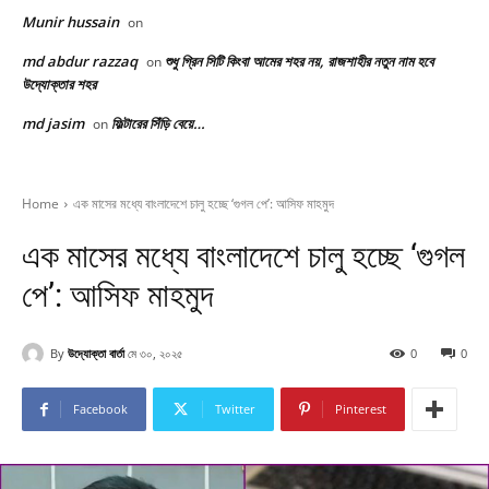
Munir hussain
on
md abdur razzaq
শুধু গ্রিন সিটি কিংবা আমের শহর নয়, রাজশাহীর নতুন নাম হবে
on
উদ্যোক্তার শহর
md jasim
ফিল্টারের সিঁড়ি বেয়ে…
on