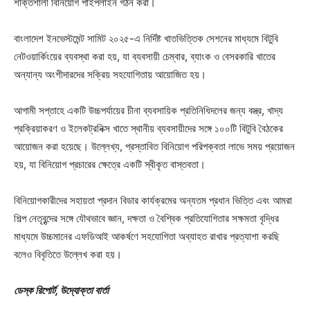
শক্তিশালী বিনিয়োগ পাইপলাইন গঠন করা।
বাংলাদেশ ইনভেস্টমেন্ট সামিট ২০২৫-এ নির্দিষ্ট খাতভিত্তিক সেশনের মাধ্যমে বিটুবি
নেটওয়ার্কিংয়ের ব্যবস্থা করা হয়, যা ব্যবসায়ী চেম্বার, ব্যাংক ও বেসরকারি খাতের
অন্যান্য অংশীদারদের সক্রিয় সহযোগিতায় আয়োজিত হয়।
আগামী সপ্তাহে একটি উচ্চপর্যায়ের চীনা ব্যবসায়িক প্রতিনিধিদলের জন্য বস্ত্র, খাদ্য
প্রক্রিয়াকরণ ও ইলেকট্রনিক্স খাতে স্থানীয় ব্যবসায়ীদের সঙ্গে ১০০টি বিটুবি বৈঠকের
আয়োজন করা হয়েছে। উল্লেখ্য, প্রস্তাবিত বিনিয়োগ পরিপক্বতা লাভে সময় প্রয়োজন
হয়, যা বিনিয়োগ প্রচারের ক্ষেত্রে একটি স্বীকৃত বাস্তবতা।
বিনিয়োগকারীদের সহায়তা প্রদান বিডার কার্যক্রমের অন্যতম প্রধান ভিত্তি এবং আমরা
শিল্প নেতৃবৃন্দের সঙ্গে যৌথভাবে জ্ঞান, দক্ষতা ও বৈশ্বিক প্রতিযোগিতার সক্ষমতা বৃদ্ধির
মাধ্যমে উচ্চমানের এফডিআই আকর্ষণে সহযোগিতা অব্যাহত রাখার প্রত্যাশা করছি
বলেও বিবৃতিতে উল্লেখ করা হয়।
ডেস্ক রিপোর্ট, উদ্যোক্তা বার্তা