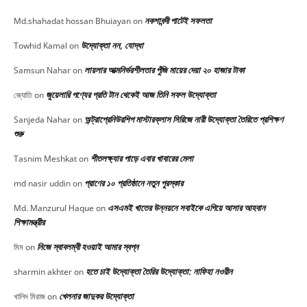
নকশাবন্দী পাটেই সফলতা
Md.shahadat hossan Bhuiayan
on
উদ্যোক্তা নন, যোদ্ধা
Towhid Kamal
on
লায়লার আত্মনির্ভরশীলতার পুঁজি মায়ের দেয়া ২০ হাজার টাকা
Samsun Nahar
on
জুয়েলারি পণ্যের প্রতি টান থেকেই আজ তিনি সফল উদ্যোক্তা
জ্যোতি
on
অন্ট্রাপ্রেনিউরশিপ মাস্টারক্লাস সিরিজে নারী উদ্যোক্তা তৈরিতে প্রশিক্ষণ
Sanjeda Nahar
on
শুরু
শীতলক্ষ্যার পাড়ে এবার খাবারের মেলা
Tasnim Meshkat
on
প্রাণের ১০ প্রতিষ্ঠানে নতুন পুরস্কার
md nasir uddin
on
এসএমই খাতের উন্নয়নে সবাইকে এগিয়ে আসার আহবান
Md. Manzurul Haque
on
শিক্ষামন্ত্রীর
নিজে স্বাবলম্বী হওয়াই আমার স্বপ্ন
মিম
on
হতে চাই উদ্যোক্তা তৈরির উদ্যোক্তা: নাফিহা নওরীন
sharmin akhter
on
খেলনার জাদুকর উদ্যোক্তা
খালিদ মিরাজ
on