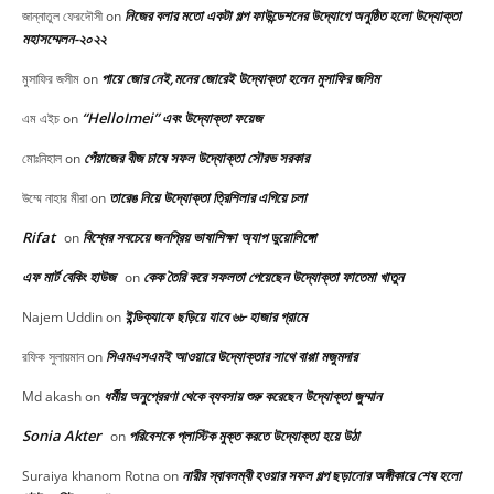
নিজের বলার মতো একটা গল্প ফাউন্ডেশনের উদ্যোগে অনুষ্ঠিত হলো উদ্যোক্তা
জান্নাতুল ফেরদৌসী
on
মহাসম্মেলন-২০২২
পায়ে জোর নেই,মনের জোরেই উদ্যোক্তা হলেন মুসাফির জসিম
মুসাফির জসীম
on
“HelloImei” এবং উদ্যোক্তা ফয়েজ
এম এইচ
on
পেঁয়াজের বীজ চাষে সফল উদ্যোক্তা সৌরভ সরকার
মোঃনিহাল
on
তারেঙ নিয়ে উদ্যোক্তা ত্রিশিলার এগিয়ে চলা
উম্মে নাহার মীরা
on
Rifat
বিশ্বের সবচেয়ে জনপ্রিয় ভাষাশিক্ষা অ্যাপ ডুয়োলিঙ্গো
on
এফ মার্ট বেকিং হাউজ
কেক তৈরি করে সফলতা পেয়েছেন উদ্যোক্তা ফাতেমা খাতুন
on
ইন্ডিক্যাফে ছড়িয়ে যাবে ৬৮ হাজার গ্রামে
Najem Uddin
on
সিএমএসএমই আওয়ারে উদ্যোক্তার সাথে বাপ্পা মজুমদার
রফিক সুলায়মান
on
ধর্মীয় অনুপ্রেরণা থেকে ব্যবসায় শুরু করেছেন উদ্যোক্তা জুম্মান
Md akash
on
Sonia Akter
পরিবেশকে প্লাস্টিক মুক্ত করতে উদ্যোক্তা হয়ে উঠা
on
নারীর স্বাবলম্বী হওয়ার সফল গল্প ছড়ানোর অঙ্গীকারে শেষ হলো
Suraiya khanom Rotna
on