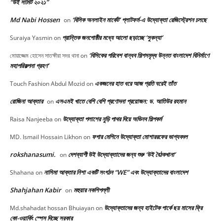
“উই সামিট ২০২১”
Md Nabi Hossen
‘বিসিক অনলাইন মার্কেট’ প্লাটফর্ম-এ উদ্যোক্তা রেজিস্ট্রেশন চলছে
on
প্রান্তিক জনগোষ্ঠীর মধ্যে আলো ছড়াচ্ছে ‘সুকন্যা’
Suraiya Yasmin
on
‘বিসিকের পরিবেশ বান্ধব শিল্পসমৃদ্ধ উন্নত বাংলাদেশ বিনির্মাণে
মোয়াজ্জেম হোসেন সাতক্ষীরা সদর থানা
on
মহাপরিকল্পনা গ্রহণ’
একজনের হাত ধরে আজ প্রতি ঘরেই তাঁত
Touch Fashion Abdul Mozid
on
রোজিনা আক্তার
এসএমই খাতে বেশি বেশি প্রণোদনা প্রয়োজন: ড. আতিউর রহমান
on
উদ্যোক্তা পলাশের নুড়ি পাথর দিয়ে অভিনব শিল্পকর্ম
Raisa Nanjeeba
on
ফগার মেশিনে উদ্যোক্তা মোশাররফের ভাগ্যবদল
MD. Ismail Hossain Likhon
on
rokshanasumi.
দেশব্যাপী উই উদ্যোক্তাদের জন্য শুরু ‘উই বৈঠকখানা’
on
নাসিমা আক্তার নিশা একটি সংগঠন “WE” এবং উদ্যোক্তাদের বাংলাদেশ
Shahana
on
Shahjahan Kabir
মহুয়ার নকশিপল্লী
on
উদ্যোক্তাদের জন্য হাইটেক পার্কে ছয় মাসের ফ্রি
Md.shahadat hossan Bhuiayan
on
কো-ওয়ার্কিং স্পেস দিচ্ছে সরকার