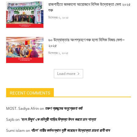
রাজশাহীতে জমকালো আয়োজনে বিসিক উদ্যোক্তা মেলা ২০২৫
শুরু
ডিসেম্বর ৩, ২০২৫
৬০ উদ্যোক্তার অংশগ্রহণে শুরু হলো বিসিক বিজয় মেলা–
২০২৫
ডিসেম্বর ১, ২০২৫
Load more
RECENT COMMENTS
তরুণ প্রজন্মের অনুপ্রেরণা বর্ষা
MOST. Sadiya Afrin
on
‘হংস মিথুন’-কে মনিপুরী শাড়ির বিশ্বস্ত উৎস করতে চান শান্তা
Sajib
on
পাঁচশ’ নারীর কর্মসংস্থান সৃষ্টি করেছেন উদ্যোক্তা চায়না রানী দাস
Sumi islam
on