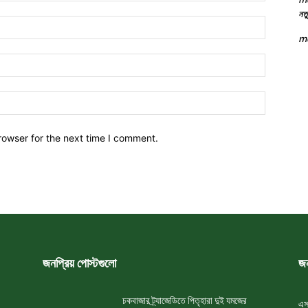
নতু
Name:*
m
Email:*
Website:
rowser for the next time I comment.
জনপ্রিয় পোস্টগুলো
জন
চকবাজার ট্র্যাজেডিতে পিতৃহারা দুই যমজের
এস