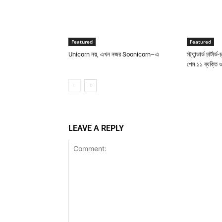
Featured
Featured
Unicorn নয়, এখন নজর Soonicorn–এ
স্ট্যান্ডার্ড চার্ট
পেল ১১ ব্যক্তি ও 
LEAVE A REPLY