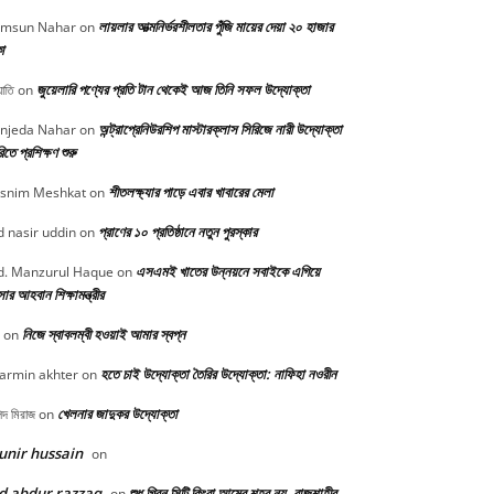
লায়লার আত্মনির্ভরশীলতার পুঁজি মায়ের দেয়া ২০ হাজার
msun Nahar
on
া
জুয়েলারি পণ্যের প্রতি টান থেকেই আজ তিনি সফল উদ্যোক্তা
োতি
on
অন্ট্রাপ্রেনিউরশিপ মাস্টারক্লাস সিরিজে নারী উদ্যোক্তা
njeda Nahar
on
িতে প্রশিক্ষণ শুরু
শীতলক্ষ্যার পাড়ে এবার খাবারের মেলা
snim Meshkat
on
প্রাণের ১০ প্রতিষ্ঠানে নতুন পুরস্কার
 nasir uddin
on
এসএমই খাতের উন্নয়নে সবাইকে এগিয়ে
. Manzurul Haque
on
র আহবান শিক্ষামন্ত্রীর
নিজে স্বাবলম্বী হওয়াই আমার স্বপ্ন
on
হতে চাই উদ্যোক্তা তৈরির উদ্যোক্তা: নাফিহা নওরীন
armin akhter
on
খেলনার জাদুকর উদ্যোক্তা
িদ মিরাজ
on
nir hussain
on
d abdur razzaq
শুধু গ্রিন সিটি কিংবা আমের শহর নয়, রাজশাহীর
on