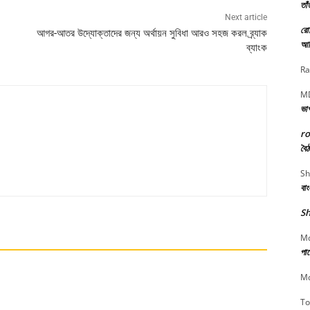
তাঁ
Next article
রো
আগর-আতর উদ্যোক্তাদের জন্য অর্থায়ন সুবিধা আরও সহজ করল ব্র্যাক
আত
ব্যাংক
Ra
MD
ভা
r
বৈঠ
Sh
বা
Sh
Md
পার
Md
To