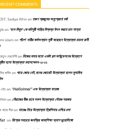
RECENT COMMENTS
তরুণ প্রজন্মের অনুপ্রেরণা বর্ষা
ST. Sadiya Afrin
on
‘হংস মিথুন’-কে মনিপুরী শাড়ির বিশ্বস্ত উৎস করতে চান শান্তা
jib
on
পাঁচশ’ নারীর কর্মসংস্থান সৃষ্টি করেছেন উদ্যোক্তা চায়না রানী
mi islam
on
স
নিজের বলার মতো একটা গল্প ফাউন্ডেশনের উদ্যোগে
্নাতুল ফেরদৌসী
on
ষ্ঠিত হলো উদ্যোক্তা মহাসম্মেলন-২০২২
পায়ে জোর নেই,মনের জোরেই উদ্যোক্তা হলেন মুসাফির
াফির জসীম
on
িম
“HelloImei” এবং উদ্যোক্তা ফয়েজ
 এইচ
on
পেঁয়াজের বীজ চাষে সফল উদ্যোক্তা সৌরভ সরকার
নিহাল
on
তারেঙ নিয়ে উদ্যোক্তা ত্রিশিলার এগিয়ে চলা
মে নাহার মীরা
on
fat
বিশ্বের সবচেয়ে জনপ্রিয় ভাষাশিক্ষা অ্যাপ ডুয়োলিঙ্গো
on