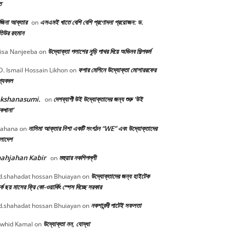
ত
জিনা আক্তার
এসএমই খাতে বেশি বেশি প্রণোদনা প্রয়োজন: ড.
on
িউর রহমান
উদ্যোক্তা পলাশের নুড়ি পাথর দিয়ে অভিনব শিল্পকর্ম
isa Nanjeeba
on
ফগার মেশিনে উদ্যোক্তা মোশাররফের
. Ismail Hossain Likhon
on
গ্যবদল
okshanasumi.
দেশব্যাপী উই উদ্যোক্তাদের জন্য শুরু ‘উই
on
কখানা’
নাসিমা আক্তার নিশা একটি সংগঠন “WE” এবং উদ্যোক্তাদের
ahana
on
ংলাদেশ
ahjahan Kabir
মহুয়ার নকশিপল্লী
on
উদ্যোক্তাদের জন্য হাইটেক
.shahadat hossan Bhuiayan
on
্কে ছয় মাসের ফ্রি কো-ওয়ার্কিং স্পেস দিচ্ছে সরকার
নকশাবন্দী পাটেই সফলতা
.shahadat hossan Bhuiayan
on
উদ্যোক্তা নন, যোদ্ধা
whid Kamal
on