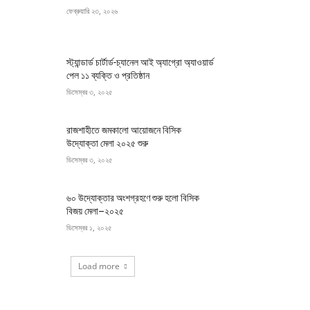
ফেব্রুয়ারি ২৩, ২০২৬
স্ট্যান্ডার্ড চার্টার্ড-চ্যানেল আই অ্যাগ্রো অ্যাওয়ার্ড
পেল ১১ ব্যক্তি ও প্রতিষ্ঠান
ডিসেম্বর ৩, ২০২৫
রাজশাহীতে জমকালো আয়োজনে বিসিক
উদ্যোক্তা মেলা ২০২৫ শুরু
ডিসেম্বর ৩, ২০২৫
৬০ উদ্যোক্তার অংশগ্রহণে শুরু হলো বিসিক
বিজয় মেলা–২০২৫
ডিসেম্বর ১, ২০২৫
Load more