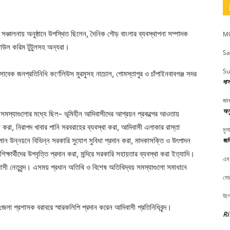
র সঞ্চালনায় অনুষ্ঠানে উপস্থিত ছিলেন, দৈনিক গৌড় বাংলার ব্যবস্থাপনা সম্পাদক
MO
জাউল করিম টুটুলসহ অন্যরা।
Sa
Su
াবেক জনপ্রতিনিধি কর্ণেলিউস মুরমুসহ নাচোল, গোমস্তাপুর ও চাঁপাইনবাবগঞ্জ সদর
দা
জান
অনু
ন। সমস্যাগুলোর মধ্যে ছিল- ভূমিহীন আদিবাসীদের আশ্রয়ন প্রকল্পের আওতায়
া করা, নিরাপদ খাবার পানি সরবরাহের ব্যবস্থা করা, আদিবাসী এলাকার রাস্তা
মুস
জস
নমান উন্নয়নে বিভিন্ন সরকারি সুযোগ সুবিধা প্রদান করা, মাদকাসক্তি ও উৎপাদন
িক্ষার্থীদের উপবৃত্তি প্রদান করা, মন্দিরে সরকারি সহায়তার ব্যবস্থা করা ইত্যাদি।
এম
ী নেতৃবৃন্দ। এসময় প্রধান অতিথি ও বিশেষ অতিথিদ্বয় সমস্যাগুলো সমাধানে
মোঃ
উম্
জেলা প্রশাসক বরাবরে স্মারকলিপি প্রদান করেন আদিবাসী প্রতিনিধিবৃন্দ।
Ri