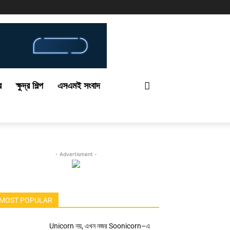
র
ক্ষুদ্র শিল্প
এসএমই সংবাদ
- Advertisment -
MOST POPULAR
Unicorn নয়, এখন নজর Soonicorn–এ