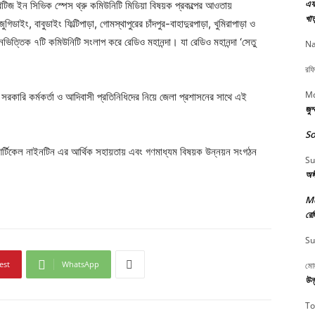
এফ 
িটিজ ইন সিভিক স্পেস থ্রু কমিউনিটি মিডিয়া বিষয়ক প্রকল্পের আওতায়
খাত
গিডাইং, বাবুডাইং ফিল্টিপাড়া, গোমস্থাপুরের চাঁদপুর-বাহাদুরপাড়া, খুমিরাপাড়া ও
ানভিত্তিক ৭টি কমিউনিটি সংলাপ করে রেডিও মহানন্দা। যা রেডিও মহানন্দা ‘সেতু
Na
রফি
Md
রকারি কর্মকর্তা ও আদিবাসী প্রতিনিধিদের নিয়ে জেলা প্রশাসনের সাথে এই
জুম
So
আর্টিকেল নাইনটিন এর আর্থিক সহায়তায় এবং গণমাধ্যম বিষয়ক উন্নয়ন সংগঠন
Su
অঙ
M
রেজ
Su
est
WhatsApp
মোয
উন্
To