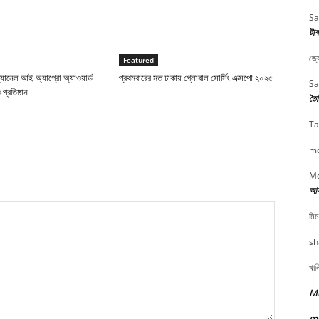
Sa
টাক
জ্য
Featured
ার্ড-চ্যানেল আই অ্যাগ্রো অ্যাওয়ার্ড
প্রথমবারের মত ঢাকায় গ্লোবাল সোর্সিং এক্সপো ২০২৫
Sa
প্রতিষ্ঠান
তৈর
Ta
md
Md
আসা
মিম
sh
খাল
Mu
m