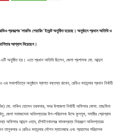
রেডিও প্রকল্পের ‘লারনিং শেয়ারিং’ ইভেন্ট অনুষ্ঠিত হয়েছে। অনুষ্ঠানে প্রধান অতিথি ও
সহযোগিতার আশ্বাস দিয়েছেন।
ে এটি অনুষ্ঠিত হয়। এতে প্রধান অতিথি ছিলেন, জেলা প্রশাসক মো. আব্দুস
ও এর সভাপতিত্বে অনুষ্ঠানে স্বাগত বক্তব্য রাখেন, রেডিও মহানন্দার প্রধান নির্বাহী
বিক) মো. নাকিব হোসেন তরফদার, সদর উপজেলা নির্বাহী অফিসার মোসা. তাছমিনা
ান বিলু, জেলা সমাজসেবা অধিদপ্তরের উপ-পরিচালক উম্মে কুলসুম, সমষ্ঠির প্রোগ্রাম
অফিসার আব্দুল ওহাব, চাঁপাইনবাবগঞ্জ মাদকদ্রব্য নিয়ন্ত্রণ অধিদপ্তরের
েন তালুকদার ও রেডিও মহানন্দার স্টেশন ম্যানেজার এবং প্রয়াসের পরিচালক