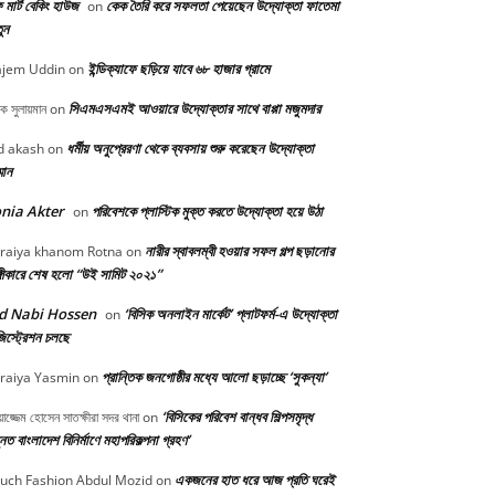
মার্ট বেকিং হাউজ
কেক তৈরি করে সফলতা পেয়েছেন উদ্যোক্তা ফাতেমা
on
ুন
ইন্ডিক্যাফে ছড়িয়ে যাবে ৬৮ হাজার গ্রামে
jem Uddin
on
সিএমএসএমই আওয়ারে উদ্যোক্তার সাথে বাপ্পা মজুমদার
ক সুলায়মান
on
ধর্মীয় অনুপ্রেরণা থেকে ব্যবসায় শুরু করেছেন উদ্যোক্তা
 akash
on
্মান
nia Akter
পরিবেশকে প্লাস্টিক মুক্ত করতে উদ্যোক্তা হয়ে উঠা
on
নারীর স্বাবলম্বী হওয়ার সফল গল্প ছড়ানোর
raiya khanom Rotna
on
্গীকারে শেষ হলো “উই সামিট ২০২১”
d Nabi Hossen
‘বিসিক অনলাইন মার্কেট’ প্লাটফর্ম-এ উদ্যোক্তা
on
িস্ট্রেশন চলছে
প্রান্তিক জনগোষ্ঠীর মধ্যে আলো ছড়াচ্ছে ‘সুকন্যা’
raiya Yasmin
on
‘বিসিকের পরিবেশ বান্ধব শিল্পসমৃদ্ধ
়াজ্জেম হোসেন সাতক্ষীরা সদর থানা
on
নত বাংলাদেশ বিনির্মাণে মহাপরিকল্পনা গ্রহণ’
একজনের হাত ধরে আজ প্রতি ঘরেই
uch Fashion Abdul Mozid
on