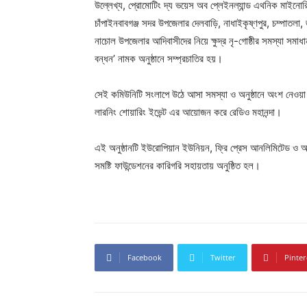
উল্লেখ্য, প্রোমোটিং দ্য ভয়েস অব প্লেইনল্যান্ড এথনিক মাইনোর
চাঁপাইনবাবগঞ্জ সদর উপজেলার দেলবাড়ি, নাধাইকৃষ্ণপুর, চম্পাতলা, জু
নাচোল উপজেলার আদিবাসীদের নিয়ে ক্ষুদ্র নৃ-গোষ্ঠীর সমস্যা সমাধ
বন্ধন’ নামক অনুষ্ঠানে সম্প্রচাতির হয়।
সেই কমিউনিটি সংলাপে উঠে আসা সমস্যা ও অনুষ্ঠানে অংশ নেওয়া স
লারনিং শোয়ারিং ইভেন্ট এর আয়োজন করে রেডিও মহানন্দা।
এই অনুষ্ঠানটি ইউরোপিয়ান ইউনিয়ন, ফ্রি প্রেস আনলিমিটেড ও 
সমষ্টি ফাউন্ডেশনের কারিগরি সহায়তায় অনুষ্ঠিত হল।
Facebook
Twitter
Pinter