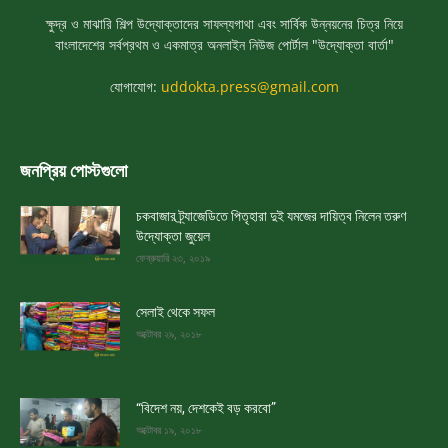
ক্ষুদ্র ও মাঝারি শিল্প উদ্যোক্তাদের সাফল্যগাথা এবং সার্বিক উন্নয়নের চিত্র নিয়ে
বাংলাদেশের সর্বপ্রথম ও একমাত্র অনলাইন নিউজ পোর্টাল "উদ্যোক্তা বার্তা"
যোগাযোগ:
uddokta.press@gmail.com
জনপ্রিয় পোস্টগুলো
চকবাজার ট্র্যাজেডিতে পিতৃহারা দুই যমজের দায়িত্ব নিলেন তরুণ
উদ্যোক্তা জুয়েল
ফেব্রুয়ারি ২৩, ২০১৯
সেলাই থেকে সফল
অক্টোবর ২৯, ২০১৮
“বিদেশ নয়, দেশকেই বড় করবো”
অক্টোবর ১৯, ২০১৮