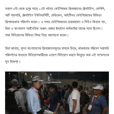
সকাল ৮টা থেকে দুপুর সাড়ে ১২টা পর্যন্ত কেইপিজেড শিল্পজোনের টেক্সটাইল, কেপিপি,
আর্ট গ্যালারি, টেক্সটাইল ইউনিভার্সিটি, মেডিকেল, আইটিসহ কেইপিজেডের বিভিন্ন
শিল্পকারখানা পরিদর্শন করেন। এ সময় কেইপিজেডের চেয়ারম্যান ও সিইও কিহাক সাং,
বিডা ও বাংলাদেশ অর্থনৈতিক অঞ্চল বেজার ঊর্ধ্বতন কর্মকর্তারা তাদের সাথে ছিলেন।
তারা বিনিয়োগের বিভিন্ন বিষয় নিয়ে আলোচনা করেন।
বিডা জানায়, মূলত বাংলাদেশের শিল্পজোনসমূহের বাস্তব চিত্র, কারখানার পরিবেশ সরাসরি
পরিদর্শনের মাধ্যমে বিনিয়োগকারীদের এদেশে বিনিয়োগ করতে উদ্বুদ্ধ করা এই সম্মেলনের
মূল উদ্দেশ্য।