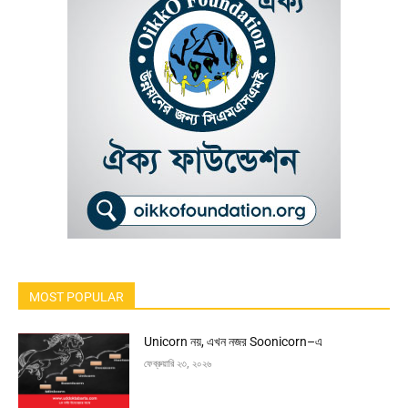
MOST POPULAR
Unicorn নয়, এখন নজর Soonicorn–এ
ফেব্রুয়ারি ২৩, ২০২৬