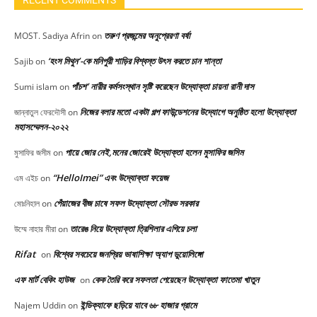
RECENT COMMENTS
তরুণ প্রজন্মের অনুপ্রেরণা বর্ষা
MOST. Sadiya Afrin
on
‘হংস মিথুন’-কে মনিপুরী শাড়ির বিশ্বস্ত উৎস করতে চান শান্তা
Sajib
on
পাঁচশ’ নারীর কর্মসংস্থান সৃষ্টি করেছেন উদ্যোক্তা চায়না রানী দাস
Sumi islam
on
নিজের বলার মতো একটা গল্প ফাউন্ডেশনের উদ্যোগে অনুষ্ঠিত হলো উদ্যোক্তা
জান্নাতুল ফেরদৌসী
on
মহাসম্মেলন-২০২২
পায়ে জোর নেই,মনের জোরেই উদ্যোক্তা হলেন মুসাফির জসিম
মুসাফির জসীম
on
“HelloImei” এবং উদ্যোক্তা ফয়েজ
এম এইচ
on
পেঁয়াজের বীজ চাষে সফল উদ্যোক্তা সৌরভ সরকার
মোঃনিহাল
on
তারেঙ নিয়ে উদ্যোক্তা ত্রিশিলার এগিয়ে চলা
উম্মে নাহার মীরা
on
Rifat
বিশ্বের সবচেয়ে জনপ্রিয় ভাষাশিক্ষা অ্যাপ ডুয়োলিঙ্গো
on
এফ মার্ট বেকিং হাউজ
কেক তৈরি করে সফলতা পেয়েছেন উদ্যোক্তা ফাতেমা খাতুন
on
ইন্ডিক্যাফে ছড়িয়ে যাবে ৬৮ হাজার গ্রামে
Najem Uddin
on