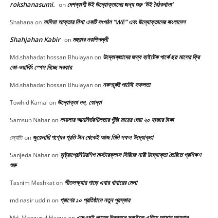
rokshanasumi.
দেশব্যাপী উই উদ্যোক্তাদের জন্য শুরু ‘উই বৈঠকখানা’
on
নাসিমা আক্তার নিশা একটি সংগঠন “WE” এবং উদ্যোক্তাদের বাংলাদেশ
Shahana
on
Shahjahan Kabir
মহুয়ার নকশিপল্লী
on
উদ্যোক্তাদের জন্য হাইটেক পার্কে ছয় মাসের ফ্রি
Md.shahadat hossan Bhuiayan
on
কো-ওয়ার্কিং স্পেস দিচ্ছে সরকার
নকশাবন্দী পাটেই সফলতা
Md.shahadat hossan Bhuiayan
on
উদ্যোক্তা নন, যোদ্ধা
Towhid Kamal
on
লায়লার আত্মনির্ভরশীলতার পুঁজি মায়ের দেয়া ২০ হাজার টাকা
Samsun Nahar
on
জুয়েলারি পণ্যের প্রতি টান থেকেই আজ তিনি সফল উদ্যোক্তা
জ্যোতি
on
অন্ট্রাপ্রেনিউরশিপ মাস্টারক্লাস সিরিজে নারী উদ্যোক্তা তৈরিতে প্রশিক্ষণ
Sanjeda Nahar
on
শুরু
শীতলক্ষ্যার পাড়ে এবার খাবারের মেলা
Tasnim Meshkat
on
প্রাণের ১০ প্রতিষ্ঠানে নতুন পুরস্কার
md nasir uddin
on
এসএমই খাতের উন্নয়নে সবাইকে এগিয়ে আসার আহবান
Md. Manzurul Haque
on