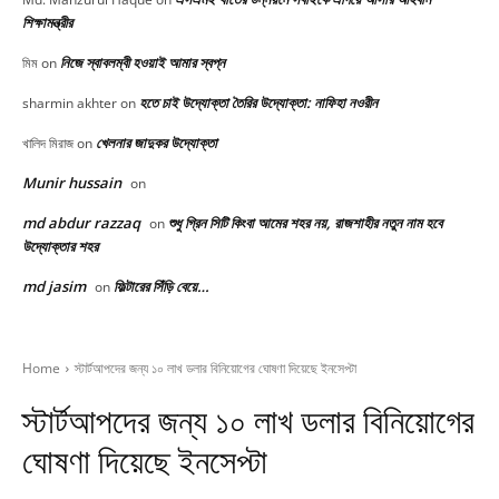
শিক্ষামন্ত্রীর
নিজে স্বাবলম্বী হওয়াই আমার স্বপ্ন
মিম
on
হতে চাই উদ্যোক্তা তৈরির উদ্যোক্তা: নাফিহা নওরীন
sharmin akhter
on
খেলনার জাদুকর উদ্যোক্তা
খালিদ মিরাজ
on
Munir hussain
on
md abdur razzaq
শুধু গ্রিন সিটি কিংবা আমের শহর নয়, রাজশাহীর নতুন নাম হবে
on
উদ্যোক্তার শহর
md jasim
ফিল্টারের সিঁড়ি বেয়ে…
on