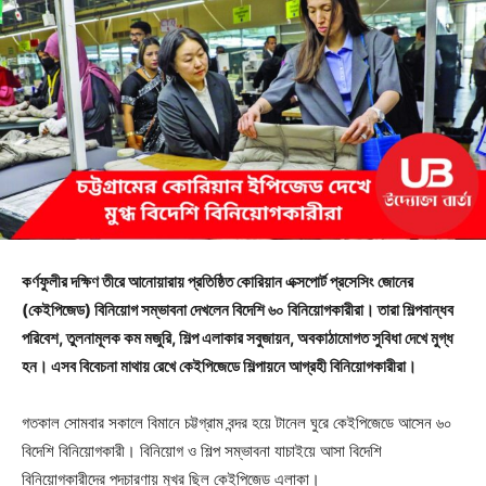
কর্ণফুলীর দক্ষিণ তীরে আনোয়ারায় প্রতিষ্ঠিত কোরিয়ান এক্সপোর্ট প্রসেসিং জোনের
(কেইপিজেড) বিনিয়োগ সম্ভাবনা দেখলেন বিদেশি ৬০ বিনিয়োগকারীরা। তারা শিল্পবান্ধব
পরিবেশ, তুলনামূলক কম মজুরি, শিল্প এলাকার সবুজায়ন, অবকাঠামোগত সুবিধা দেখে মুগ্ধ
হন। এসব বিবেচনা মাথায় রেখে কেইপিজেডে শিল্পায়নে আগ্রহী বিনিয়োগকারীরা।
গতকাল সোমবার সকালে বিমানে চট্টগ্রাম বন্দর হয়ে টানেল ঘুরে কেইপিজেডে আসেন ৬০
বিদেশি বিনিয়োগকারী। বিনিয়োগ ও শিল্প সম্ভাবনা যাচাইয়ে আসা বিদেশি
বিনিয়োগকারীদের পদচারণায় মুখর ছিল কেইপিজেড এলাকা।