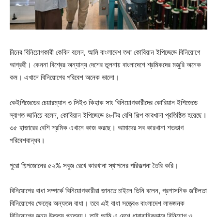
চীনের বিনিয়োগকারী কেবিন বলেন, আমি বাংলাদেশ তথা কোরিয়ান ইপিজেডে বিনিয়োগে
আগ্রহী। কেননা বিশ্বের অন্যান্য দেশের তুলনায় বাংলাদেশে শ্রমিকদের মজুরি অনেক
কম। এখানে বিনিয়োগের পরিবেশ অনেক ভালো।
কেইপিজেডের চেয়ারম্যান ও সিইও কিহাক সাং বিনিয়োগকারীদের কোরিয়ান ইপিজেডে
স্বাগত জানিয়ে বলেন, কোরিয়ান ইপিজেডে ৪৮টির বেশি শিল্প কারখানা প্রতিষ্ঠিত হয়েছে।
৩৫ হাজারের বেশি শ্রমিক এখানে কাজ করছে। আমাদের সব কারখানা শতভাগ
পরিবেশবান্ধব।
পুরো শিল্পজোনের ৫২% সবুজ রেখে কারখানা স্থাপনের পরিকল্পনা তৈরি করি।
বিনিয়োগের বাধা সম্পর্কে বিনিয়োগকারীরা জানতে চাইলে তিনি বলেন, প্রশাসনিক জটিলতা
বিনিয়োগের ক্ষেত্রে অন্যতম বাধা। তবে এই বাধা সত্ত্বেও বাংলাদেশ লাভজনক
বিনিয়োগের জন্য উত্তম গন্তব্য। তাই আমি এ দেশে ধারাবাহিকভাবে বিনিয়োগ ও