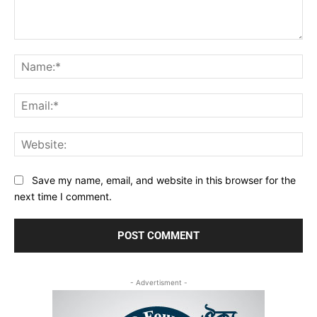
Comment:
Na
Ema
Web
Save my name, email, and website in this browser for the
next time I comment.
- Advertisment -