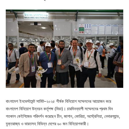
বাংলাদেশ ইনভেস্টমেন্ট সামিট–২০২৫ শীর্ষক বিনিয়োগ সম্মেলনের আয়োজন করে
বাংলাদেশ বিনিয়োগ উন্নয়ন কর্তৃপক্ষ (বিডা)। চারদিনব্যাপী সম্মেলনের প্রথম দিন
গতকাল কেইপিজেড পরিদর্শন করেছেন চীন, জাপান, কোরিয়া, অস্ট্রেলিয়া, নেদারল্যান্ড,
যুক্তরাজ্য ও ভারতসহ বিভিন্ন দেশের ৬০ জন বিনিয়োগকারী।