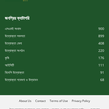
জনপ্রিয় ক্যাটাগরি
এসএমই সংবাদ
900
উদ্যোক্তা সফলতা
899
উদ্যোক্তা মেলা
408
উদ্যোক্তা সংগঠন
220
কৃষি
176
আইসিটি
111
বিদেশি উদ্যোক্তা
91
উদ্যোক্তা গবেষণা ও উদ্ভাবন
68
About Us
Contact
Terms of Use
Privacy Policy