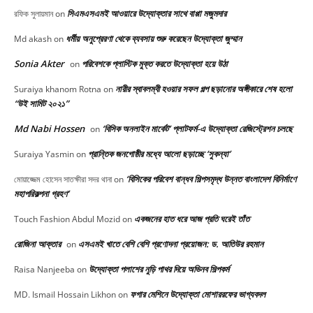
সিএমএসএমই আওয়ারে উদ্যোক্তার সাথে বাপ্পা মজুমদার
রফিক সুলায়মান
on
ধর্মীয় অনুপ্রেরণা থেকে ব্যবসায় শুরু করেছেন উদ্যোক্তা জুম্মান
Md akash
on
Sonia Akter
পরিবেশকে প্লাস্টিক মুক্ত করতে উদ্যোক্তা হয়ে উঠা
on
নারীর স্বাবলম্বী হওয়ার সফল গল্প ছড়ানোর অঙ্গীকারে শেষ হলো
Suraiya khanom Rotna
on
“উই সামিট ২০২১”
Md Nabi Hossen
‘বিসিক অনলাইন মার্কেট’ প্লাটফর্ম-এ উদ্যোক্তা রেজিস্ট্রেশন চলছে
on
প্রান্তিক জনগোষ্ঠীর মধ্যে আলো ছড়াচ্ছে ‘সুকন্যা’
Suraiya Yasmin
on
‘বিসিকের পরিবেশ বান্ধব শিল্পসমৃদ্ধ উন্নত বাংলাদেশ বিনির্মাণে
মোয়াজ্জেম হোসেন সাতক্ষীরা সদর থানা
on
মহাপরিকল্পনা গ্রহণ’
একজনের হাত ধরে আজ প্রতি ঘরেই তাঁত
Touch Fashion Abdul Mozid
on
রোজিনা আক্তার
এসএমই খাতে বেশি বেশি প্রণোদনা প্রয়োজন: ড. আতিউর রহমান
on
উদ্যোক্তা পলাশের নুড়ি পাথর দিয়ে অভিনব শিল্পকর্ম
Raisa Nanjeeba
on
ফগার মেশিনে উদ্যোক্তা মোশাররফের ভাগ্যবদল
MD. Ismail Hossain Likhon
on