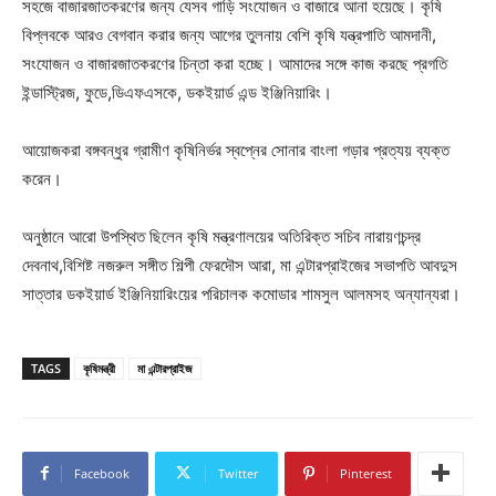
সহজে বাজারজাতকরণের জন্য যেসব গাড়ি সংযোজন ও বাজারে আনা হয়েছে। কৃষি
বিপ্লবকে আরও বেগবান করার জন্য আগের তুলনায় বেশি কৃষি যন্ত্রপাতি আমদানী,
সংযোজন ও বাজারজাতকরণের চিন্তা করা হচ্ছে। আমাদের সঙ্গে কাজ করছে প্রগতি
ইন্ডাস্ট্রিজ, ফুডে,ডিএফএসকে, ডকইয়ার্ড এন্ড ইঞ্জিনিয়ারিং।
আয়োজকরা বঙ্গবন্ধুর গ্রামীণ কৃষিনির্ভর স্বপ্নের সোনার বাংলা গড়ার প্রত্যয় ব্যক্ত
করেন।
অনুষ্ঠানে আরো উপস্থিত ছিলেন কৃষি মন্ত্রণালয়ের অতিরিক্ত সচিব নারায়ণচন্দ্র
দেবনাথ,বিশিষ্ট নজরুল সঙ্গীত শিল্পী ফেরদৌস আরা, মা এন্টারপ্রাইজের সভাপতি আবদুস
সাত্তার ডকইয়ার্ড ইঞ্জিনিয়ারিংয়ের পরিচালক কমোডার শামসুল আলমসহ অন্যান্যরা।
TAGS
কৃষিমন্ত্রী
মা এন্টারপ্রাইজ
Facebook
Twitter
Pinterest