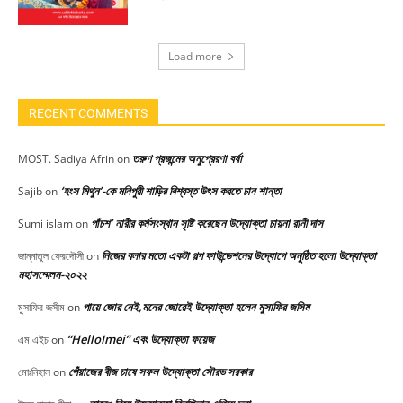
Load more
RECENT COMMENTS
তরুণ প্রজন্মের অনুপ্রেরণা বর্ষা
MOST. Sadiya Afrin
on
‘হংস মিথুন’-কে মনিপুরী শাড়ির বিশ্বস্ত উৎস করতে চান শান্তা
Sajib
on
পাঁচশ’ নারীর কর্মসংস্থান সৃষ্টি করেছেন উদ্যোক্তা চায়না রানী দাস
Sumi islam
on
নিজের বলার মতো একটা গল্প ফাউন্ডেশনের উদ্যোগে অনুষ্ঠিত হলো উদ্যোক্তা
জান্নাতুল ফেরদৌসী
on
মহাসম্মেলন-২০২২
পায়ে জোর নেই,মনের জোরেই উদ্যোক্তা হলেন মুসাফির জসিম
মুসাফির জসীম
on
“HelloImei” এবং উদ্যোক্তা ফয়েজ
এম এইচ
on
পেঁয়াজের বীজ চাষে সফল উদ্যোক্তা সৌরভ সরকার
মোঃনিহাল
on