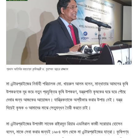
প্রধান অতিথির বক্তব্যে কৃষিমন্ত্রী ড. মুহাম্মদ আব্দুর রাজ্জাক
মা এন্টারপ্রাইজের নির্বাহী পরিচালক মো. খায়রুল আলম বলেন, মান্ধাতার আমলের কৃষি
উপকরণকে দূর করে নতুন প্রযুক্তির কৃষি উপকরণ, যন্ত্রপাতি কৃষকের ঘরে ঘরে পৌছে
দেবার জন্য আজকের আয়োজন। যান্ত্রিকতাকে অস্বীকার করার উপায় নেই। যন্ত্র
দিয়েই কৃষক ও আমাদের মাঝে সেতুবন্ধন তৈরী করতে চাই।
মা এন্টারপ্রাইজের উপদেষ্টা সাবেক রাষ্ট্রদূত রিয়ার এডমিরাল কাজী সরোয়ার হোসেন
বলেন, মাকে সেবা করার জন্যই ১৯৮৪ সাল থেকে মা এন্টারপ্রাইজের যাত্রা। কৃষিপণ্য