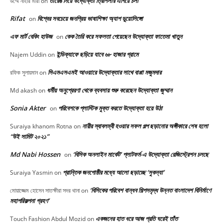
তারেঙ নিয়ে উদ্যোক্তা ত্রিশিলার এগিয়ে চলা
উম্মে নাহার মীরা
on
Rifat
বিশ্বের সবচেয়ে জনপ্রিয় ভাষাশিক্ষা অ্যাপ ডুয়োলিঙ্গো
on
এফ মার্ট বেকিং হাউজ
কেক তৈরি করে সফলতা পেয়েছেন উদ্যোক্তা ফাতেমা খাতুন
on
ইন্ডিক্যাফে ছড়িয়ে যাবে ৬৮ হাজার গ্রামে
Najem Uddin
on
সিএমএসএমই আওয়ারে উদ্যোক্তার সাথে বাপ্পা মজুমদার
রফিক সুলায়মান
on
ধর্মীয় অনুপ্রেরণা থেকে ব্যবসায় শুরু করেছেন উদ্যোক্তা জুম্মান
Md akash
on
Sonia Akter
পরিবেশকে প্লাস্টিক মুক্ত করতে উদ্যোক্তা হয়ে উঠা
on
নারীর স্বাবলম্বী হওয়ার সফল গল্প ছড়ানোর অঙ্গীকারে শেষ হলো
Suraiya khanom Rotna
on
“উই সামিট ২০২১”
Md Nabi Hossen
‘বিসিক অনলাইন মার্কেট’ প্লাটফর্ম-এ উদ্যোক্তা রেজিস্ট্রেশন চলছে
on
প্রান্তিক জনগোষ্ঠীর মধ্যে আলো ছড়াচ্ছে ‘সুকন্যা’
Suraiya Yasmin
on
‘বিসিকের পরিবেশ বান্ধব শিল্পসমৃদ্ধ উন্নত বাংলাদেশ বিনির্মাণে
মোয়াজ্জেম হোসেন সাতক্ষীরা সদর থানা
on
মহাপরিকল্পনা গ্রহণ’
একজনের হাত ধরে আজ প্রতি ঘরেই তাঁত
Touch Fashion Abdul Mozid
on