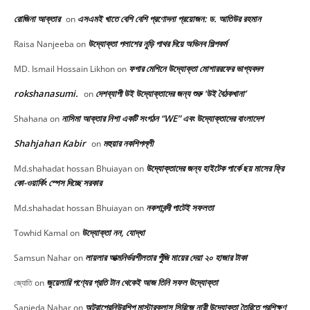
রোজিনা আক্তার
এসএমই খাতে বেশি বেশি প্রণোদনা প্রয়োজন: ড. আতিউর রহমান
on
উদ্যোক্তা পলাশের নুড়ি পাথর দিয়ে অভিনব শিল্পকর্ম
Raisa Nanjeeba
on
ফগার মেশিনে উদ্যোক্তা মোশাররফের ভাগ্যবদল
MD. Ismail Hossain Likhon
on
rokshanasumi.
দেশব্যাপী উই উদ্যোক্তাদের জন্য শুরু ‘উই বৈঠকখানা’
on
নাসিমা আক্তার নিশা একটি সংগঠন “WE” এবং উদ্যোক্তাদের বাংলাদেশ
Shahana
on
Shahjahan Kabir
মহুয়ার নকশিপল্লী
on
উদ্যোক্তাদের জন্য হাইটেক পার্কে ছয় মাসের ফ্রি
Md.shahadat hossan Bhuiayan
on
কো-ওয়ার্কিং স্পেস দিচ্ছে সরকার
নকশাবন্দী পাটেই সফলতা
Md.shahadat hossan Bhuiayan
on
উদ্যোক্তা নন, যোদ্ধা
Towhid Kamal
on
লায়লার আত্মনির্ভরশীলতার পুঁজি মায়ের দেয়া ২০ হাজার টাকা
Samsun Nahar
on
জুয়েলারি পণ্যের প্রতি টান থেকেই আজ তিনি সফল উদ্যোক্তা
জ্যোতি
on
অন্ট্রাপ্রেনিউরশিপ মাস্টারক্লাস সিরিজে নারী উদ্যোক্তা তৈরিতে প্রশিক্ষণ
Sanjeda Nahar
on