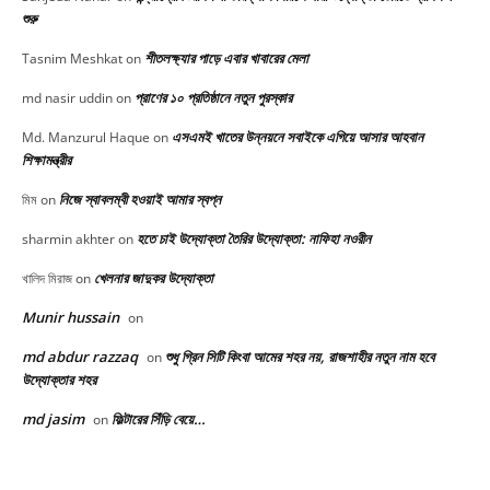
শুরু
শীতলক্ষ্যার পাড়ে এবার খাবারের মেলা
Tasnim Meshkat
on
প্রাণের ১০ প্রতিষ্ঠানে নতুন পুরস্কার
md nasir uddin
on
এসএমই খাতের উন্নয়নে সবাইকে এগিয়ে আসার আহবান
Md. Manzurul Haque
on
শিক্ষামন্ত্রীর
নিজে স্বাবলম্বী হওয়াই আমার স্বপ্ন
মিম
on
হতে চাই উদ্যোক্তা তৈরির উদ্যোক্তা: নাফিহা নওরীন
sharmin akhter
on
খেলনার জাদুকর উদ্যোক্তা
খালিদ মিরাজ
on
Munir hussain
on
md abdur razzaq
শুধু গ্রিন সিটি কিংবা আমের শহর নয়, রাজশাহীর নতুন নাম হবে
on
উদ্যোক্তার শহর
md jasim
ফিল্টারের সিঁড়ি বেয়ে…
on