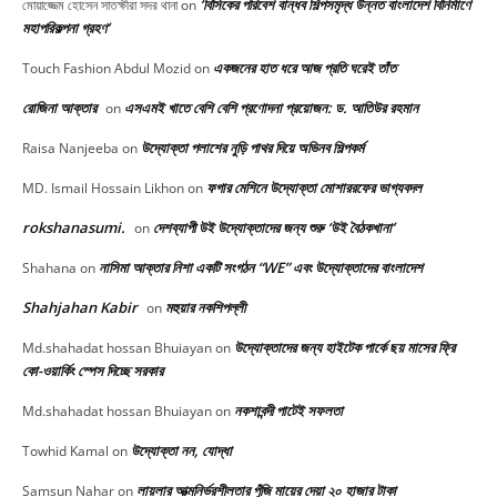
‘বিসিকের পরিবেশ বান্ধব শিল্পসমৃদ্ধ উন্নত বাংলাদেশ বিনির্মাণে
মোয়াজ্জেম হোসেন সাতক্ষীরা সদর থানা
on
মহাপরিকল্পনা গ্রহণ’
একজনের হাত ধরে আজ প্রতি ঘরেই তাঁত
Touch Fashion Abdul Mozid
on
রোজিনা আক্তার
এসএমই খাতে বেশি বেশি প্রণোদনা প্রয়োজন: ড. আতিউর রহমান
on
উদ্যোক্তা পলাশের নুড়ি পাথর দিয়ে অভিনব শিল্পকর্ম
Raisa Nanjeeba
on
ফগার মেশিনে উদ্যোক্তা মোশাররফের ভাগ্যবদল
MD. Ismail Hossain Likhon
on
rokshanasumi.
দেশব্যাপী উই উদ্যোক্তাদের জন্য শুরু ‘উই বৈঠকখানা’
on
নাসিমা আক্তার নিশা একটি সংগঠন “WE” এবং উদ্যোক্তাদের বাংলাদেশ
Shahana
on
Shahjahan Kabir
মহুয়ার নকশিপল্লী
on
উদ্যোক্তাদের জন্য হাইটেক পার্কে ছয় মাসের ফ্রি
Md.shahadat hossan Bhuiayan
on
কো-ওয়ার্কিং স্পেস দিচ্ছে সরকার
নকশাবন্দী পাটেই সফলতা
Md.shahadat hossan Bhuiayan
on
উদ্যোক্তা নন, যোদ্ধা
Towhid Kamal
on
লায়লার আত্মনির্ভরশীলতার পুঁজি মায়ের দেয়া ২০ হাজার টাকা
Samsun Nahar
on