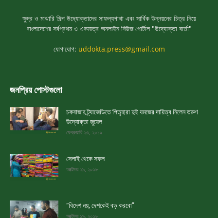
ক্ষুদ্র ও মাঝারি শিল্প উদ্যোক্তাদের সাফল্যগাথা এবং সার্বিক উন্নয়নের চিত্র নিয়ে
বাংলাদেশের সর্বপ্রথম ও একমাত্র অনলাইন নিউজ পোর্টাল "উদ্যোক্তা বার্তা"
যোগাযোগ:
uddokta.press@gmail.com
জনপ্রিয় পোস্টগুলো
চকবাজার ট্র্যাজেডিতে পিতৃহারা দুই যমজের দায়িত্ব নিলেন তরুণ
উদ্যোক্তা জুয়েল
ফেব্রুয়ারি ২৩, ২০১৯
সেলাই থেকে সফল
অক্টোবর ২৯, ২০১৮
“বিদেশ নয়, দেশকেই বড় করবো”
অক্টোবর ১৯, ২০১৮