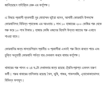
জানিয়েছেন তাইয়্যিব রেঞ্চ এর কর্তৃপক্ষ।
এ বিষয়ে প্রবাসী ব্যবসায়ী নুর মোহাম্মদ ভূইয়া বলেন, আগামী কোরবানি উপলক্ষে
কোরবানিসহ বিভিন্ন প্যাকেজ এর আওতায় ১ লাখ ১০ হাজারের ২০০ কেজির গরু থেকে
শুরু করে ১০ লাখ টাকার ১ হাজার কেজি ওজনের বিদেশি উন্নত জাতের গরু এখানে
পাওয়া যাবে।
কোরবানির জন্য মালয়েশিয়ান স্থানীয় ও প্রবাসীরা এখনই গরু কিনে রাখতে পারে এবং
চুক্তি অনুযায়ী কোরবানি পর্যন্ত যার দেখভাল করবে খামার কর্তৃপক্ষ।
খামারের গরু পালন ও ২৪ ঘণ্টা দেখাশুনার জন্য রয়েছে ট্রেনিংপ্রাপ্ত একদল তরুণ
কর্মী। গরুর খাবারের তালিকায় রয়েছে খৈল, ভুষি, গাজর, শাকসবজি, এ্যাভোকাডোসহ
বিভিন্ন ফলমূল।