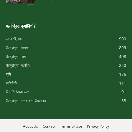
জনপ্রিয় ক্যাটাগরি
এসএমই সংবাদ
900
উদ্যোক্তা সফলতা
899
উদ্যোক্তা মেলা
408
উদ্যোক্তা সংগঠন
220
কৃষি
176
আইসিটি
111
বিদেশি উদ্যোক্তা
91
উদ্যোক্তা গবেষণা ও উদ্ভাবন
68
About Us
Contact
Terms of Use
Privacy Policy