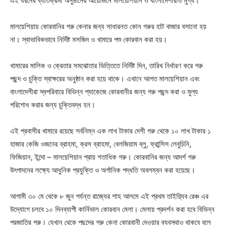
এই ধরনের ব্যতিক্রমী অনুষ্ঠানের আয়োজনে মালয়েশিয়ান ও বাংলাদেশীরাও মুগ্ধ।
মালয়েশিয়ায় কোরবানির গরু কেনার জন্য সাধারনত কোন গরুর হাট বাজার বসানো হয়
না। স্বাভাবিকভাবে নির্দিষ্ট মসজিদ ও খামারে পশু কোরবান করা হয়।
খামারের মালিক ও ক্রেতার সমঝোতার ভিত্তিতে নির্দিষ্ট দিন, তারিখ নির্ধারণ করে গরু
পছন্দ ও চুক্তি স্বাক্ষরের অনুষ্ঠান করা হয়ে থাকে। এখানে আগত মালয়েশিয়ান এবং
বাংলাদেশীরা স্বপরিবারে বিভিন্ন প্যাকেজে কোরবানীর জন্য গরু পছন্দ করা ও মুল্য
পরিশোধ করার জন্য চুক্তিবদ্ধ হন।
এই প্রবাসীর খামারে রয়েছে সর্বনিম্ন এক লাখ টাকার দেশী গরু থেকে ১০ লাখ টাকার ১
হাজার কেজি ওজনের ব্রাহমা, ক্রস ব্রাহমা, বেলজিয়াম ব্লু, ফ্রান্সিস লেবুচিনি,
ফিজিয়ান, ইন্দো – মালয়েশিয়ান প্রায় শতাধিক গরু। কোরবানির জন্য আদর্শ গরু
উৎপাদনের লক্ষ্যে আধুনিক প্রযুক্তি ও অর্গানিক পদ্ধতি অবলম্বন করা হয়েছে।
আগামী ৩০ মে থেকে ৮ জুন পর্যন্ত রাজ্যের শাহ আলমে এই প্রথম তাইয়্যিব রেঞ্চ এর
উদ্যোগে চলবে ১০ দিনব্যাপী কার্নিভাল কোরবান মেলা। মেলায় প্রদর্শন করা হবে বিভিন্ন
প্রজাতির গরু। যেখান থেকে পছন্দের গরু কেনা কোরবানী দেওয়ার ব্যবস্থাও থাকবে বলে