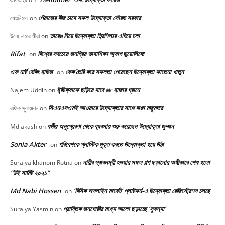
পেঁয়াজের বীজ চাষে সফল উদ্যোক্তা সৌরভ সরকার
মোঃনিহাল
on
তারেঙ নিয়ে উদ্যোক্তা ত্রিশিলার এগিয়ে চলা
উম্মে নাহার মীরা
on
Rifat
বিশ্বের সবচেয়ে জনপ্রিয় ভাষাশিক্ষা অ্যাপ ডুয়োলিঙ্গো
on
এফ মার্ট বেকিং হাউজ
কেক তৈরি করে সফলতা পেয়েছেন উদ্যোক্তা ফাতেমা খাতুন
on
ইন্ডিক্যাফে ছড়িয়ে যাবে ৬৮ হাজার গ্রামে
Najem Uddin
on
সিএমএসএমই আওয়ারে উদ্যোক্তার সাথে বাপ্পা মজুমদার
রফিক সুলায়মান
on
ধর্মীয় অনুপ্রেরণা থেকে ব্যবসায় শুরু করেছেন উদ্যোক্তা জুম্মান
Md akash
on
Sonia Akter
পরিবেশকে প্লাস্টিক মুক্ত করতে উদ্যোক্তা হয়ে উঠা
on
নারীর স্বাবলম্বী হওয়ার সফল গল্প ছড়ানোর অঙ্গীকারে শেষ হলো
Suraiya khanom Rotna
on
“উই সামিট ২০২১”
Md Nabi Hossen
‘বিসিক অনলাইন মার্কেট’ প্লাটফর্ম-এ উদ্যোক্তা রেজিস্ট্রেশন চলছে
on
প্রান্তিক জনগোষ্ঠীর মধ্যে আলো ছড়াচ্ছে ‘সুকন্যা’
Suraiya Yasmin
on