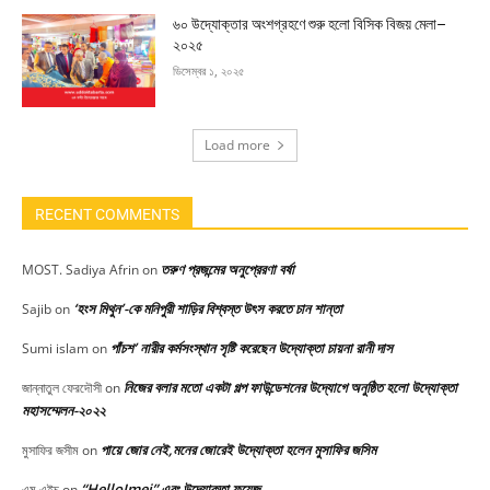
৬০ উদ্যোক্তার অংশগ্রহণে শুরু হলো বিসিক বিজয় মেলা–
২০২৫
ডিসেম্বর ১, ২০২৫
Load more
RECENT COMMENTS
তরুণ প্রজন্মের অনুপ্রেরণা বর্ষা
MOST. Sadiya Afrin
on
‘হংস মিথুন’-কে মনিপুরী শাড়ির বিশ্বস্ত উৎস করতে চান শান্তা
Sajib
on
পাঁচশ’ নারীর কর্মসংস্থান সৃষ্টি করেছেন উদ্যোক্তা চায়না রানী দাস
Sumi islam
on
নিজের বলার মতো একটা গল্প ফাউন্ডেশনের উদ্যোগে অনুষ্ঠিত হলো উদ্যোক্তা
জান্নাতুল ফেরদৌসী
on
মহাসম্মেলন-২০২২
পায়ে জোর নেই,মনের জোরেই উদ্যোক্তা হলেন মুসাফির জসিম
মুসাফির জসীম
on
“HelloImei” এবং উদ্যোক্তা ফয়েজ
এম এইচ
on