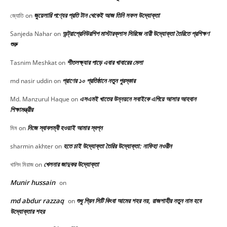
জুয়েলারি পণ্যের প্রতি টান থেকেই আজ তিনি সফল উদ্যোক্তা
জ্যোতি
on
অন্ট্রাপ্রেনিউরশিপ মাস্টারক্লাস সিরিজে নারী উদ্যোক্তা তৈরিতে প্রশিক্ষণ
Sanjeda Nahar
on
শুরু
শীতলক্ষ্যার পাড়ে এবার খাবারের মেলা
Tasnim Meshkat
on
প্রাণের ১০ প্রতিষ্ঠানে নতুন পুরস্কার
md nasir uddin
on
এসএমই খাতের উন্নয়নে সবাইকে এগিয়ে আসার আহবান
Md. Manzurul Haque
on
শিক্ষামন্ত্রীর
নিজে স্বাবলম্বী হওয়াই আমার স্বপ্ন
মিম
on
হতে চাই উদ্যোক্তা তৈরির উদ্যোক্তা: নাফিহা নওরীন
sharmin akhter
on
খেলনার জাদুকর উদ্যোক্তা
খালিদ মিরাজ
on
Munir hussain
on
md abdur razzaq
শুধু গ্রিন সিটি কিংবা আমের শহর নয়, রাজশাহীর নতুন নাম হবে
on
উদ্যোক্তার শহর