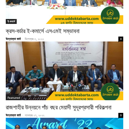
ই-কমার্স
ক্রস-বর্ডার ই-কমার্সে এসএমই সম্ভাবনা
উদ্যোক্তা বার্তা
-
ডিসেম্বর ৩, ২০২২
0
Featured
রাজশাহীর উন্নয়নে পাঁচ বছর মেয়াদী সুদূরপ্রসারী পরিকল্পনা
উদ্যোক্তা বার্তা
-
নভেম্বর ২৭, ২০২২
0