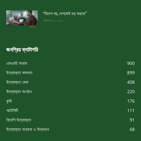
“বিদেশ নয়, দেশকেই বড় করবো”
অক্টোবর ১৯, ২০১৮
জনপ্রিয় ক্যাটাগরি
এসএমই সংবাদ
900
উদ্যোক্তা সফলতা
899
উদ্যোক্তা মেলা
408
উদ্যোক্তা সংগঠন
220
কৃষি
176
আইসিটি
111
বিদেশি উদ্যোক্তা
91
উদ্যোক্তা গবেষণা ও উদ্ভাবন
68