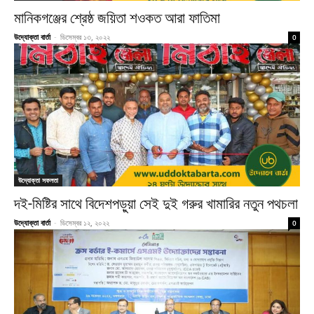
মানিকগঞ্জের শ্রেষ্ঠ জয়িতা শওকত আরা ফাতিমা
উদ্যোক্তা বার্তা
-
ডিসেম্বর ১৩, ২০২২
0
উদ্যোক্তা সফলতা
দই-মিষ্টির সাথে বিদেশপড়ুয়া সেই দুই গরুর খামারির নতুন পথচলা
উদ্যোক্তা বার্তা
-
ডিসেম্বর ১২, ২০২২
0