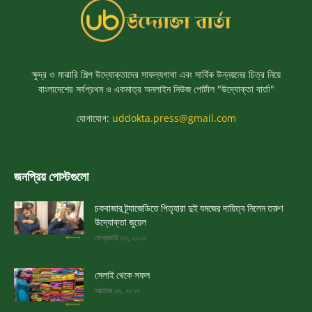
ক্ষুদ্র ও মাঝারি শিল্প উদ্যোক্তাদের সাফল্যগাথা এবং সার্বিক উন্নয়নের চিত্র নিয়ে
বাংলাদেশের সর্বপ্রথম ও একমাত্র অনলাইন নিউজ পোর্টাল "উদ্যোক্তা বার্তা"
যোগাযোগ:
uddokta.press@gmail.com
জনপ্রিয় পোস্টগুলো
চকবাজার ট্র্যাজেডিতে পিতৃহারা দুই যমজের দায়িত্ব নিলেন তরুণ
উদ্যোক্তা জুয়েল
ফেব্রুয়ারি ২৩, ২০১৯
সেলাই থেকে সফল
অক্টোবর ২৯, ২০১৮