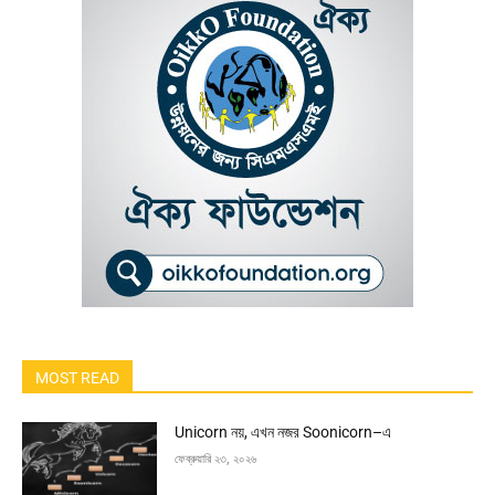
MOST READ
Unicorn নয়, এখন নজর Soonicorn–এ
ফেব্রুয়ারি ২৩, ২০২৬