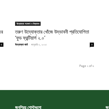
উদ্যোক্তা গবেষণা ও উদ্ভাবন
ের
তরুণ উদ্যোক্তার খোঁজে উদ্ভাবনী প্রতিযোগিতা
‘ফুড ফ্রন্টিয়ার্স ২.০’
উদ্যোক্তা বার্তা
-
জানুয়ারি ৩, ২০২৩
0
0
Page ২ of ৬
জনপ্রিয় পোস্টগুলো
জন