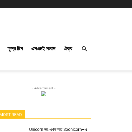
ক্ষুদ্র শিল্প
এসএমই সংবাদ
ঐক্য
- Advertisment -
MOST READ
Unicorn নয়, এখন নজর Soonicorn–এ