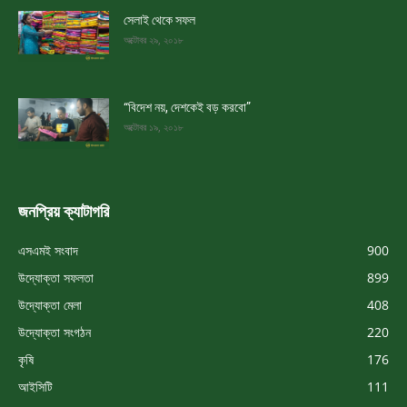
সেলাই থেকে সফল
অক্টোবর ২৯, ২০১৮
“বিদেশ নয়, দেশকেই বড় করবো”
অক্টোবর ১৯, ২০১৮
জনপ্রিয় ক্যাটাগরি
এসএমই সংবাদ
900
উদ্যোক্তা সফলতা
899
উদ্যোক্তা মেলা
408
উদ্যোক্তা সংগঠন
220
কৃষি
176
আইসিটি
111