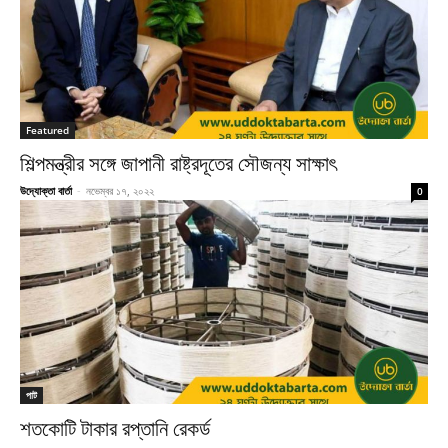
Featured
শিল্পমন্ত্রীর সঙ্গে জাপানী রাষ্ট্রদূতের সৌজন্য সাক্ষাৎ
উদ্যোক্তা বার্তা
-
নভেম্বর ১৭, ২০২২
0
পাট
শতকোটি টাকার রপ্তানি রেকর্ড