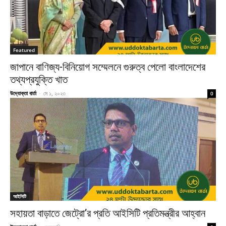
Featured
জাপানে বাণিজ্য-বিনিয়োগ সম্মেলনে গুরুত্ব পেলো বাংলাদেশের
তথ্যপ্রযুক্তি খাত
উদ্যোক্তা বার্তা
-
মে ১, ২০২৩
0
আইসিটি
সহায়তা বাড়াতে জেট্রো’র প্রতি আইসিটি প্রতিমন্ত্রীর আহ্বান