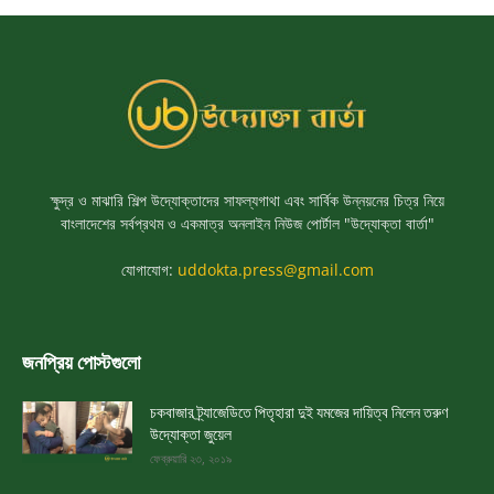
ক্ষুদ্র ও মাঝারি শিল্প উদ্যোক্তাদের সাফল্যগাথা এবং সার্বিক উন্নয়নের চিত্র নিয়ে
বাংলাদেশের সর্বপ্রথম ও একমাত্র অনলাইন নিউজ পোর্টাল "উদ্যোক্তা বার্তা"
যোগাযোগ:
uddokta.press@gmail.com
জনপ্রিয় পোস্টগুলো
চকবাজার ট্র্যাজেডিতে পিতৃহারা দুই যমজের দায়িত্ব নিলেন তরুণ
উদ্যোক্তা জুয়েল
ফেব্রুয়ারি ২৩, ২০১৯