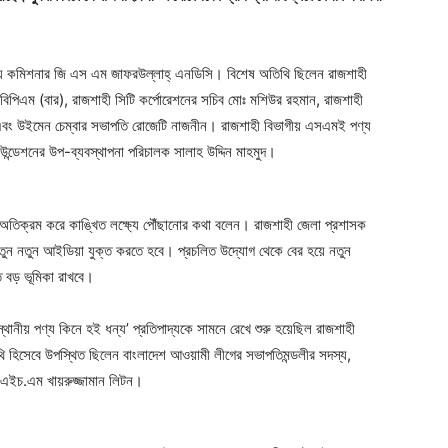
ীয় কমিশনার জি এস এম জাফরউল্লাহ্ এনডিসি। বিশেষ অতিথি ছিলেন রাজশাহী
বিপিএম (বার), রাজশাহী সিটি কর্পোরেশনের সচিব মোঃ মশিউর রহমান, রাজশাহী
রিংকু এবং উইমেন চেম্বার সভাপতি রোজেটি নাজনীন। রাজশাহী বিভাগীয় এসএমই পণ্য
েশনের উপ-ব্যবস্থাপনা পরিচালক সালাহ উদ্দিন মাহমুদ।
 অতিক্রম করে কাঙ্খিত লক্ষ্যে পৌঁছানোর কথা বলেন। রাজশাহী জেলা প্রশাসক
ে নতুন নতুন আইডিয়া যুক্ত করতে হবে। প্রচলিত উদ্যোগ থেকে বের হয়ে নতুন
ে বড় ভূমিকা রাখবে।
স্থানীয় পণ্য কিনে হই ধন্য’ প্রতিপাদ্যকে সামনে রেখে শুরু হয়েছিল রাজশাহী
ি হিসেবে উপস্থিত ছিলেন বাংলাদেশ আওয়ামী লীগের সভাপতিমন্ডলীর সদস্য,
.এইচ.এম খায়রুজ্জামান লিটন।