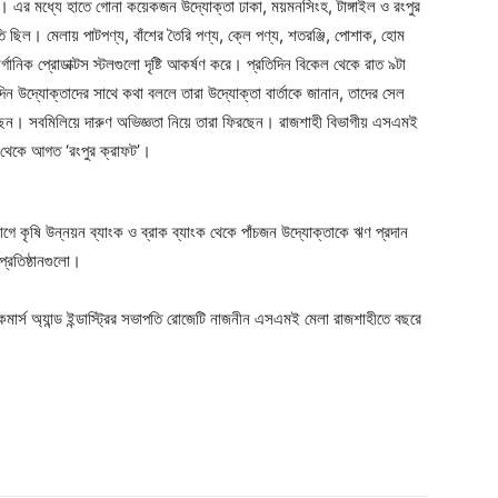
য়। এর মধ্যে হাতে গোনা কয়েকজন উদ্যোক্তা ঢাকা, ময়মনসিংহ, টাঙ্গাইল ও রংপুর
 ছিল। মেলায় পাটপণ্য, বাঁশের তৈরি পণ্য, ক্লে পণ্য, শতরঞ্জি, পোশাক, হোম
িক প্রোডাক্টস স্টলগুলো দৃষ্টি আকর্ষণ করে। প্রতিদিন বিকেল থেকে রাত ৯টা
 উদ্যোক্তাদের সাথে কথা বললে তারা উদ্যোক্তা বার্তাকে জানান, তাদের সেল
েন। সবমিলিয়ে দারুণ অভিজ্ঞতা নিয়ে তারা ফিরছেন। রাজশাহী বিভাগীয় এসএমই
র থেকে আগত ‘রংপুর ক্রাফট’।
ে কৃষি উন্নয়ন ব্যাংক ও ব্রাক ব্যাংক থেকে পাঁচজন উদ্যোক্তাকে ঋণ প্রদান
প্রতিষ্ঠানগুলো।
মার্স অ্যান্ড ইন্ডাস্ট্রির সভাপতি রোজেটি নাজনীন এসএমই মেলা রাজশাহীতে বছরে