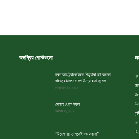
জনপ্রিয় পোস্টগুলো
জন
চকবাজার ট্র্যাজেডিতে পিতৃহারা দুই যমজের
এস
দায়িত্ব নিলেন তরুণ উদ্যোক্তা জুয়েল
উদ
ফেব্রুয়ারি ২৩, ২০১৯
উদ
উদ
সেলাই থেকে সফল
অক্টোবর ২৯, ২০১৮
কৃষ
আই
বি
“বিদেশ নয়, দেশকেই বড় করবো”