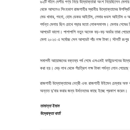
৬২টি স্টলে দেশীয় পণ্য নিয়ে উদ্যোক্তারা অংশ নিয়েছিলেন মেলা
থেকে আসলেও সিংহভাগ রাজশাহীর স্থানীয় উদ্যোক্তাদের উপস্থিতি
মেড খাবার, গহনা, হোম ডেকর আইটেম, লেদার গুডস আইটেম ও অর্গান
পর্যন্ত মেলায় ছিল চোখে পড়ার মতো লোকসমাগম। মেলার শেষের দিন
আপডেট ভালো। পাশাপাশি নতুন অনেক বড়-বড় অর্ডার তারা পেয়েছ
মেলা ২০২৩ এ সর্বোচ্চ সেল আপডেট পাঁচ লক্ষ টাকা। স্টলটি রংপু
সমাপনী আয়োজনের বক্তব্য পর্ব শেষে এসএমই ফাউন্ডেশনের উদ্যোগ
করা হয়। দেড় লাখ থেকে পঁয়ত্রিশ লক্ষ টাকা পর্যন্ত লোন পেয়েছে 
রাজশাহী উদ্যোক্তাদের নেত্রী এবং রাজশাহী উইমেন চেম্বার অফ ক
অন্তত দু’বার করার জন্য উর্ধতনদের কাছে ইচ্ছে প্রকাশ করেন।
তামান্না ইমাম
উদ্যোক্তা বার্তা