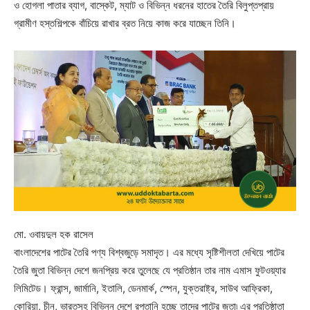
ও হোগলা পাতার ব্যাগ, বাস্কেট, ম্যাট ও বিভিন্ন ধরনের হাতের তৈরি বিলুপ্তপ্রায়
গ্রামীণ হস্তশিল্পকে বাঁচিয়ে রাখার ব্রত নিয়ে কাজ করে যাচ্ছেন তিনি।
মো. ওবায়দুল হক রাসেল
বাংলাদেশের পাটের তৈরি পণ্য বিশ্বজুড়ে সমাদৃত। এর মধ্যে সৃষ্টিশীলতা দেখিয়ে পাটের
তৈরি জুতা বিভিন্ন দেশে জনপ্রিয় করে তুলেছে যে প্রতিষ্ঠান তার নাম এমাস ফুটওয়্যার
লিমিটেড। ফ্রান্স, জার্মানি, ইতালি, ডেনমার্ক, স্পেন, যুক্তরাষ্ট্র, সাউথ আফ্রিকা,
কোরিয়া, চীন, ভারতসহ বিভিন্ন দেশে রপ্তানি হচ্ছে তাদের পাটের জুতা৷ এর প্রতিষ্ঠাতা