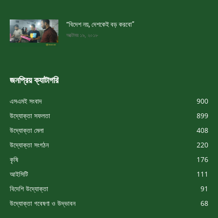
“বিদেশ নয়, দেশকেই বড় করবো”
অক্টোবর ১৯, ২০১৮
জনপ্রিয় ক্যাটাগরি
এসএমই সংবাদ
900
উদ্যোক্তা সফলতা
899
উদ্যোক্তা মেলা
408
উদ্যোক্তা সংগঠন
220
কৃষি
176
আইসিটি
111
বিদেশি উদ্যোক্তা
91
উদ্যোক্তা গবেষণা ও উদ্ভাবন
68