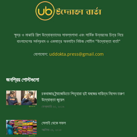
ক্ষুদ্র ও মাঝারি শিল্প উদ্যোক্তাদের সাফল্যগাথা এবং সার্বিক উন্নয়নের চিত্র নিয়ে
বাংলাদেশের সর্বপ্রথম ও একমাত্র অনলাইন নিউজ পোর্টাল "উদ্যোক্তা বার্তা"
যোগাযোগ:
uddokta.press@gmail.com
জনপ্রিয় পোস্টগুলো
চকবাজার ট্র্যাজেডিতে পিতৃহারা দুই যমজের দায়িত্ব নিলেন তরুণ
উদ্যোক্তা জুয়েল
ফেব্রুয়ারি ২৩, ২০১৯
সেলাই থেকে সফল
অক্টোবর ২৯, ২০১৮