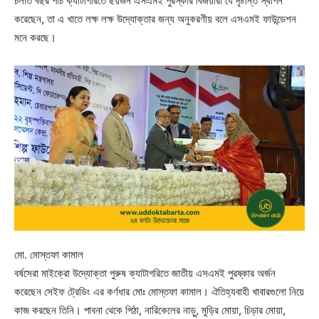
চলতি বছর পাঁচ ক্যাটাগরিতে ছয়জন এসএমই পুরস্কার বিজয়ীরা যে দৃষ্টান্ত স্থাপন
করেছেন, তা এ খাতে লক্ষ লক্ষ উদ্যোক্তার জন্য অনুকরণীয় বলে এসএমই ফাউন্ডেশন
মনে করছে।
মো. মোস্তফা কামাল
বর্ষসেরা মাইক্রো উদ্যোক্তা পুরুষ ক্যাটাগরিতে জাতীয় এসএমই পুরষ্কার অর্জন
করেছেন সেইফ ট্রেডিং এর কর্ণধার মোঃ মোস্তফা কামাল। ঐতিহ্যবাহী খাবারগুলো নিয়ে
কাজ করছেন তিনি। পাবনা থেকে পিঠা, নারিকেলের নাড়ু, মুড়ির মোয়া, চিড়ার মোয়া,