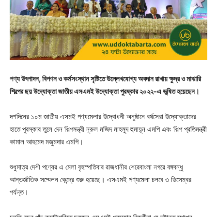
পণ্য উৎপাদন, বিপণন ও কর্মসংস্থান সৃষ্টিতে উল্লেখযোগ্য অবদান রাখায় ক্ষুদ্র ও মাঝারি
শিল্পের ছয় উদ্যোক্তা জাতীয় এসএমই উদ্যোক্তা পুরষ্কার ২০২২-এ ভূষিত হয়েছেন।
দশদিনের ১০ম জাতীয় এসমই পণ্যমেলার উদ্বোধনী অনুষ্ঠানে বর্ষসেরা উদ্যোক্তাদের
হাতে পুরস্কার তুলে দেন শিল্পমন্ত্রী নূরুল মজিদ মাহমুদ হুমায়ূন এমপি এবং শিল্প প্রতিমন্ত্রী
কামাল আহমেদ মজুমদার এমপি।
শুধুমাত্র দেশী পণ্যের এ মেলা বৃহস্পতিবার রাজধানীর শেরেবাংলা নগরে বঙ্গবন্ধু
আন্তর্জাতিক সম্মেলন কেন্দ্রে শুরু হয়েছে। এসএমই পণ্যমেলা চলবে ৩ ডিসেম্বর
পর্যন্ত।