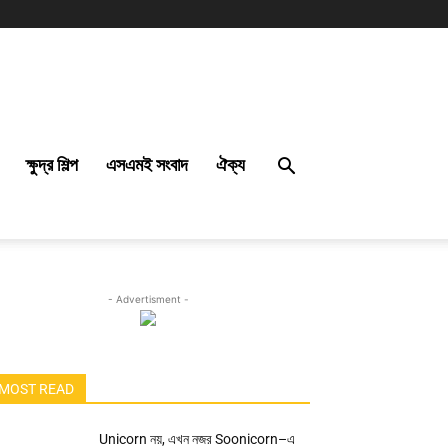
ক্ষুদ্র শিল্প
এসএমই সংবাদ
ঐক্য
- Advertisment -
MOST READ
Unicorn নয়, এখন নজর Soonicorn–এ