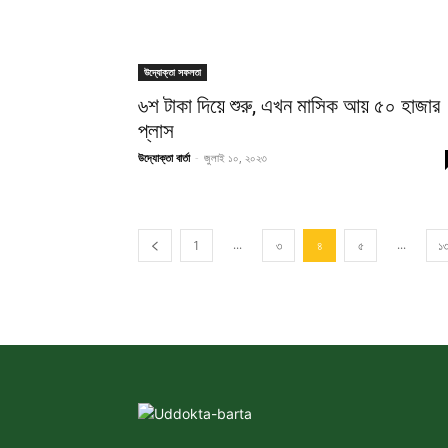
উদ্যোক্তা সফলতা
৬শ টাকা দিয়ে শুরু, এখন মাসিক আয় ৫০ হাজার
প্লাস
উদ্যোক্তা বার্তা
-
জুলাই ১০, ২০২৩
...
...
1
৩
৪
৫
১