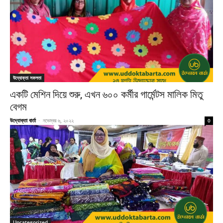
উদ্যোক্তা সফলতা
একটি মেশিন দিয়ে শুরু, এখন ৬০০ কর্মীর গার্মেন্টস মালিক মিতু
বেগম
উদ্যোক্তা বার্তা
-
নভেম্বর ৬, ২০২২
0
Uncategorized