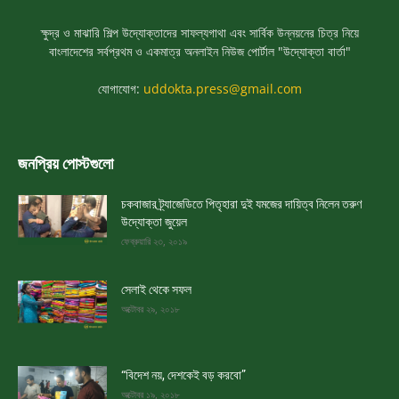
ক্ষুদ্র ও মাঝারি শিল্প উদ্যোক্তাদের সাফল্যগাথা এবং সার্বিক উন্নয়নের চিত্র নিয়ে
বাংলাদেশের সর্বপ্রথম ও একমাত্র অনলাইন নিউজ পোর্টাল "উদ্যোক্তা বার্তা"
যোগাযোগ:
uddokta.press@gmail.com
জনপ্রিয় পোস্টগুলো
চকবাজার ট্র্যাজেডিতে পিতৃহারা দুই যমজের দায়িত্ব নিলেন তরুণ
উদ্যোক্তা জুয়েল
ফেব্রুয়ারি ২৩, ২০১৯
সেলাই থেকে সফল
অক্টোবর ২৯, ২০১৮
“বিদেশ নয়, দেশকেই বড় করবো”
অক্টোবর ১৯, ২০১৮