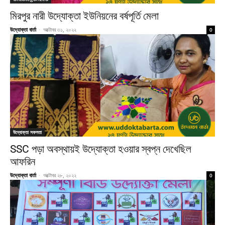
মিরপুর নারী উদ্যোক্তা ইউনিয়নের বর্ষপূর্তি মেলা
উদ্যোক্তা বার্তা
-
অক্টোবর ৩১, ২০২২
0
উদ্যোক্তা সফলতা
SSC পড়া অবস্থায়ই উদ্যোক্তা হওয়ার স্বপ্ন দেখেছিল
আফরিন
উদ্যোক্তা বার্তা
-
অক্টোবর ২৮, ২০২২
0