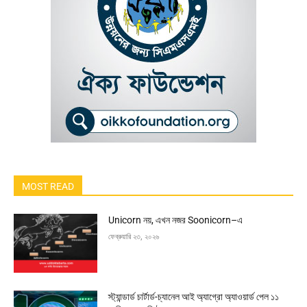
MOST READ
Unicorn নয়, এখন নজর Soonicorn–এ
ফেব্রুয়ারি ২৩, ২০২৬
স্ট্যান্ডার্ড চার্টার্ড-চ্যানেল আই অ্যাগ্রো অ্যাওয়ার্ড পেল ১১