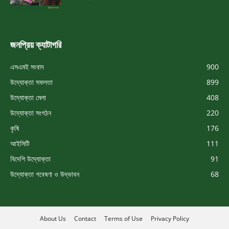
জনপ্রিয় ক্যাটাগরি
এসএমই সংবাদ
900
উদ্যোক্তা সফলতা
899
উদ্যোক্তা মেলা
408
উদ্যোক্তা সংগঠন
220
কৃষি
176
আইসিটি
111
বিদেশি উদ্যোক্তা
91
উদ্যোক্তা গবেষণা ও উদ্ভাবন
68
About Us
Contact
Terms of Use
Privacy Policy