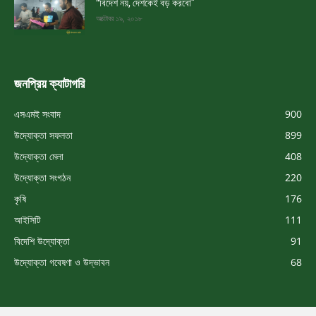
“বিদেশ নয়, দেশকেই বড় করবো”
অক্টোবর ১৯, ২০১৮
জনপ্রিয় ক্যাটাগরি
এসএমই সংবাদ
900
উদ্যোক্তা সফলতা
899
উদ্যোক্তা মেলা
408
উদ্যোক্তা সংগঠন
220
কৃষি
176
আইসিটি
111
বিদেশি উদ্যোক্তা
91
উদ্যোক্তা গবেষণা ও উদ্ভাবন
68