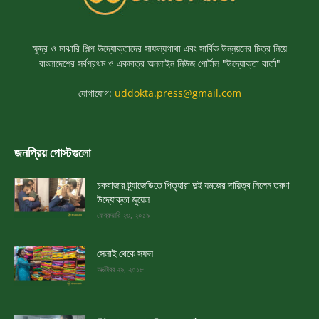
ক্ষুদ্র ও মাঝারি শিল্প উদ্যোক্তাদের সাফল্যগাথা এবং সার্বিক উন্নয়নের চিত্র নিয়ে
বাংলাদেশের সর্বপ্রথম ও একমাত্র অনলাইন নিউজ পোর্টাল "উদ্যোক্তা বার্তা"
যোগাযোগ:
uddokta.press@gmail.com
জনপ্রিয় পোস্টগুলো
চকবাজার ট্র্যাজেডিতে পিতৃহারা দুই যমজের দায়িত্ব নিলেন তরুণ
উদ্যোক্তা জুয়েল
ফেব্রুয়ারি ২৩, ২০১৯
সেলাই থেকে সফল
অক্টোবর ২৯, ২০১৮