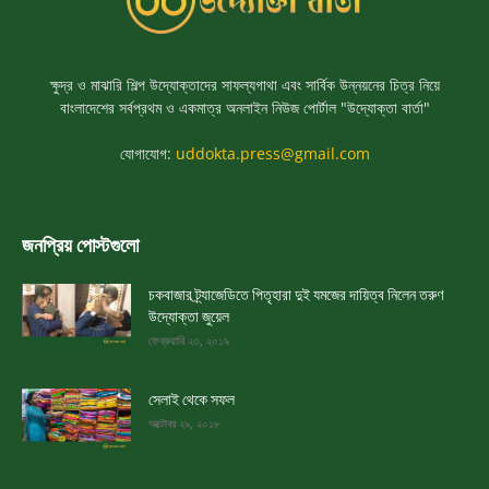
ক্ষুদ্র ও মাঝারি শিল্প উদ্যোক্তাদের সাফল্যগাথা এবং সার্বিক উন্নয়নের চিত্র নিয়ে
বাংলাদেশের সর্বপ্রথম ও একমাত্র অনলাইন নিউজ পোর্টাল "উদ্যোক্তা বার্তা"
যোগাযোগ:
uddokta.press@gmail.com
জনপ্রিয় পোস্টগুলো
চকবাজার ট্র্যাজেডিতে পিতৃহারা দুই যমজের দায়িত্ব নিলেন তরুণ
উদ্যোক্তা জুয়েল
ফেব্রুয়ারি ২৩, ২০১৯
সেলাই থেকে সফল
অক্টোবর ২৯, ২০১৮