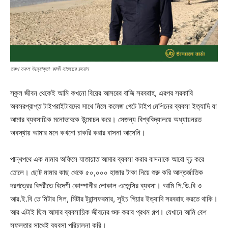
তরুণ সফল উদ্যোক্তা-কাজী সাজেদুর রহমান
স্কুল জীবন থেকেই আমি কখনো বিয়ের আসরের বাজি সরবরাহ, এরপর সরকারি
অবসরপ্রাপ্ত টাইপরাইটারদের সাথে মিলে কলেজ গেটে টাইপ মেশিনের ব্যবসা ইত্যাদি যা
আমার ব্যবসায়িক মনোভাবকে উন্মোচন করে। সেজন্য বিশ্ববিদ্যালয়ে অধ্যায়নরত
অবস্থায় আমার মনে কখনো চাকরি করার বাসনা আসেনি।
পান্থপথে এক মামার অফিসে যাতায়াত আমার ব্যবসা করার বাসনাকে আরো দৃঢ় করে
তোলে। ছোট মামার কাছ থেকে ৫০,০০০ হাজার টাকা নিয়ে শুরু করি আন্তর্জাতিক
দরপত্রের বিপরীতে বিদেশী কোম্পানীর লোকাল এজেন্সির ব্যবসা। আমি পি.ডি.বি ও
আর.ই.বি তে মিটার সিল, মিটার ট্রান্সফরমার, সুইচ গিয়ার ইত্যাদি সরবরাহ করতে থাকি।
আর এটাই ছিল আমার ব্যবসায়িক জীবনের শুরু করার প্রথম গল্প। যেখানে আমি বেশ
সফলতার সাথেই ব্যবসা পরিচালনা করি।