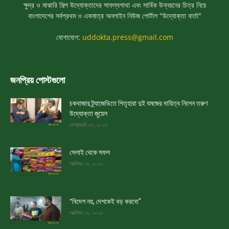
ক্ষুদ্র ও মাঝারি শিল্প উদ্যোক্তাদের সাফল্যগাথা এবং সার্বিক উন্নয়নের চিত্র নিয়ে
বাংলাদেশের সর্বপ্রথম ও একমাত্র অনলাইন নিউজ পোর্টাল "উদ্যোক্তা বার্তা"
যোগাযোগ:
uddokta.press@gmail.com
জনপ্রিয় পোস্টগুলো
চকবাজার ট্র্যাজেডিতে পিতৃহারা দুই যমজের দায়িত্ব নিলেন তরুণ
উদ্যোক্তা জুয়েল
ফেব্রুয়ারি ২৩, ২০১৯
সেলাই থেকে সফল
অক্টোবর ২৯, ২০১৮
“বিদেশ নয়, দেশকেই বড় করবো”
অক্টোবর ১৯, ২০১৮