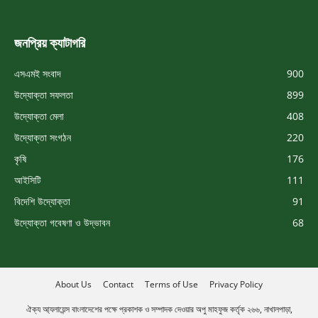
জনপ্রিয় ক্যাটাগরি
এসএমই সংবাদ
900
উদ্যোক্তা সফলতা
899
উদ্যোক্তা মেলা
408
উদ্যোক্তা সংগঠন
220
কৃষি
176
আইসিটি
111
বিদেশি উদ্যোক্তা
91
উদ্যোক্তা গবেষণা ও উদ্ভাবন
68
About Us
Contact
Terms of Use
Privacy Policy
ঐক্য আ্যলায়েন্স বাংলাদেশের পক্ষে প্রকাশক ও সম্পাদক দেওয়ার অপু মাহফুজ কর্তৃক ২৬৬, নাখালপাড়া,