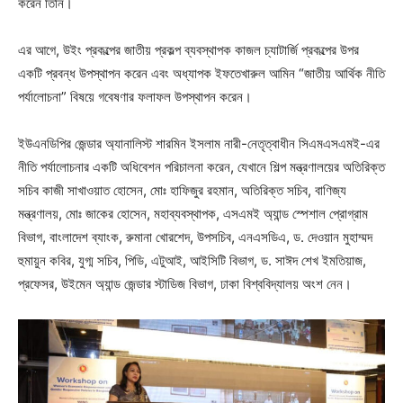
করেন তিনি।
এর আগে, উইং প্রকল্পের জাতীয় প্রকল্প ব্যবস্থাপক কাজল চ্যাটার্জি প্রকল্পের উপর
একটি প্রবন্ধ উপস্থাপন করেন এবং অধ্যাপক ইফতেখারুল আমিন “জাতীয় আর্থিক নীতি
পর্যালোচনা” বিষয়ে গবেষণার ফলাফল উপস্থাপন করেন।
ইউএনডিপির জেন্ডার অ্যানালিস্ট শারমিন ইসলাম নারী-নেতৃত্বাধীন সিএমএসএমই-এর
নীতি পর্যালোচনার একটি অধিবেশন পরিচালনা করেন, যেখানে শিল্প মন্ত্রণালয়ের অতিরিক্ত
সচিব কাজী সাখাওয়াত হোসেন, মোঃ হাফিজুর রহমান, অতিরিক্ত সচিব, বাণিজ্য
মন্ত্রণালয়, মোঃ জাকের হোসেন, মহাব্যবস্থাপক, এসএমই অ্যান্ড স্পেশাল প্রোগ্রাম
বিভাগ, বাংলাদেশ ব্যাংক, রুমানা খোরশেদ, উপসচিব, এনএসডিএ, ড. দেওয়ান মুহাম্মদ
হুমায়ুন কবির, যুগ্ম সচিব, পিডি, এটুআই, আইসিটি বিভাগ, ড. সাঈদ শেখ ইমতিয়াজ,
প্রফেসর, উইমেন অ্যান্ড জেন্ডার স্টাডিজ বিভাগ, ঢাকা বিশ্ববিদ্যালয় অংশ নেন।