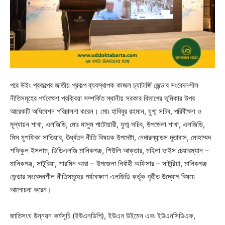
পরে উইং প্রকল্পের জাতীয় প্রকল্প ব্যবস্থাপক কাজল চ্যাটার্জি জেন্ডার সংবেদনশীল
নীতিসমূহের পর্যবেক্ষণ প্রক্রিয়া সম্পর্কিত স্থানীয় সরকার বিভাগের ভূমিকার উপর
আরেকটি অধিবেশন পরিচালনা করেন। মোঃ হাবিবুর রহমান, যুগ্ম সচিব, পরিবীক্ষণ ও
মূল্যায়ন শাখা, এলজিডি, মোঃ মাসুম পাটোয়ারী, যুগ্ম সচিব, উপজেলা শাখা, এলজিডি,
মিস মুশফিকা সাতিয়ার, ঊর্ধ্বতন নীতি বিষয়ক উপদেষ্টা, নেদারল্যান্ডস দূতাবাস, মোহাম্মদ
শফিকুল ইসলাম, ডিডিএলজি মানিকগঞ্জ, শিউলি আক্তার, মহিলা ভাইস চেয়ারম্যান –
মানিকগঞ্জ, সাটুরিয়া, শারমিন আরা – উপজেলা নির্বাহী অফিসার – সাটুরিয়া, মানিকগঞ্জ
জেন্ডার সংবেদনশীল নীতিসমূহের পর্যবেক্ষণে এলজিডি কর্তৃক গৃহীত উদ্যোগ বিষয়ে
আলোচনা করেন।
জাতিসংঘ উন্নয়ন কর্মসূচি (ইউএনডিপি), ইউএন উইমেন এবং ইউএনসিডিএফ,