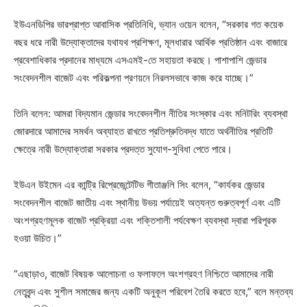
ইউএনডিপির ভারপ্রাপ্ত আবাসিক প্রতিনিধি, ভ্যান ওয়েন বলেন, “সরকার গত কয়েক
বছর ধরে নারী উদ্যোক্তাদের যথাযথ প্রশিক্ষণ, মূলধারার আর্থিক প্রতিষ্ঠান এবং বাজারে
প্রবেশাধিকার প্রদানের মাধ্যমে এসএমই-তে সহায়তা করছে। পাশাপাশি জেন্ডার
সংবেদনশীল বাজেট এবং পরিকল্পনা প্রণয়নে নিরলসভাবে কাজ করে যাচ্ছে।”
তিনি বলেন: আমরা বিদ্যমান জেন্ডার সংবেদনশীল নীতির সংস্কার এবং মনিটরিং ব্যবস্থা
জোরদারে আমাদের সমর্থন অব্যাহত রাখতে প্রতিশ্রুতিবদ্ধ যাতে অর্থনীতির প্রতিটি
ক্ষেত্রে নারী উদ্যোক্তারা সরকার প্রদত্ত সুযোগ-সুবিধা পেতে পারে।
ইউএন উইমেন এর কান্ট্রি রিপ্রেজেন্টেটিভ গীতাঞ্জলি সিং বলেন, “কার্যকর জেন্ডার
সংবেদনশীল বাজেট জাতীয় এবং স্থানীয় উভয় পর্যায়েই অত্যন্ত গুরুত্বপূর্ণ এবং এটি
অংশগ্রহণমূলক বাজেট প্রক্রিয়া এবং শক্তিশালী পর্যবেক্ষণ ব্যবস্থা দ্বারা পরিপূরক
হওয়া উচিত।”
“এছাড়াও, বাজেট বিষয়ক আলোচনা ও ফলাফলে অংশগ্রহণ নিশ্চিতে আমাদের নারী
নেতৃবৃন্দ এবং সুশীল সমাজের জন্য একটি অনুকূল পরিবেশ তৈরি করতে হবে,” বলে মন্তব্য