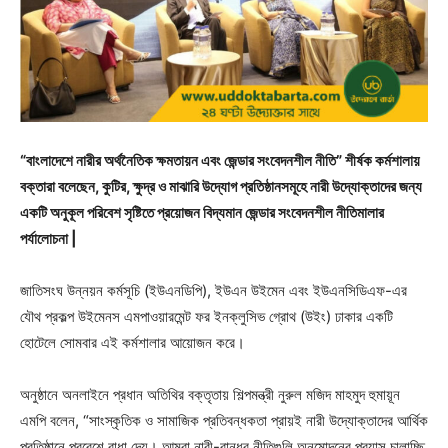
“বাংলাদেশে নারীর অর্থনৈতিক ক্ষমতায়ন এবং জেন্ডার সংবেদনশীল নীতি” শীর্ষক কর্মশালায়
বক্তারা বলেছেন, কুটির, ক্ষুদ্র ও মাঝারি উদ্যোগ প্রতিষ্ঠানসমূহে নারী উদ্যোক্তাদের জন্য
একটি অনুকূল পরিবেশ সৃষ্টিতে প্রয়োজন বিদ্যমান জেন্ডার সংবেদনশীল নীতিমালার
পর্যালোচনা |
জাতিসংঘ উন্নয়ন কর্মসূচি (ইউএনডিপি), ইউএন উইমেন এবং ইউএনসিডিএফ-এর
যৌথ প্রকল্প উইমেনস এমপাওয়ারমেন্ট ফর ইনক্লুসিভ গ্রোথ (উইং) ঢাকার একটি
হোটেলে সোমবার এই কর্মশালার আয়োজন করে।
অনুষ্ঠানে অনলাইনে প্রধান অতিথির বক্তৃতায় শিল্পমন্ত্রী নুরুল মজিদ মাহমুদ হুমায়ূন
এমপি বলেন, “সাংস্কৃতিক ও সামাজিক প্রতিবন্ধকতা প্রায়ই নারী উদ্যোক্তাদের আর্থিক
প্রতিষ্ঠানে প্রবেশে বাধা দেয়। আমরা নারী-বান্ধব নীতিগুলি অনুমোদনের প্রয়াস চালাচ্ছি