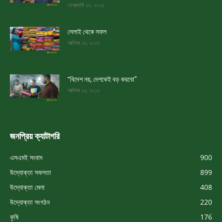
ফেব্রুয়ারি ২৩, ২০১৯
সেলাই থেকে সফল
অক্টোবর ২৯, ২০১৮
“বিদেশ নয়, দেশকেই বড় করবো”
অক্টোবর ১৯, ২০১৮
জনপ্রিয় ক্যাটাগরি
এসএমই সংবাদ
900
উদ্যোক্তা সফলতা
899
উদ্যোক্তা মেলা
408
উদ্যোক্তা সংগঠন
220
কৃষি
176