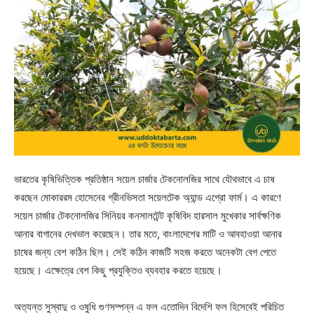
ভারতের কৃষিভিত্তিক প্রতিষ্ঠান সয়েল চার্জার টেকনোলজির সাথে যৌথভাবে এ চাষ
করছেন মোকাররম হোসেনের গ্রীনভিসতা সয়েলটেক অ্যান্ড এগ্রো ফার্ম। এ কারণে
সয়েল চার্জার টেকনোলজির সিনিয়র কনসালটেন্ট কৃষিবিদ হারসাল মুখেকার সার্বক্ষণিক
আনার বাগানের দেখভাল করেছেন। তার মতে, বাংলাদেশের মাটি ও আবহাওয়া আনার
চাষের জন্য বেশ কঠিন ছিল। সেই কঠিন কাজটি সহজ করতে অনেকটা বেগ পেতে
হয়েছে। এক্ষেত্রে বেশ কিছু প্রযুক্তিও ব্যবহার করতে হয়েছে।
অত্যন্ত সুস্বাদু ও ওষুধি গুণসম্পন্ন এ ফল এতোদিন বিদেশি ফল হিসেবেই পরিচিত