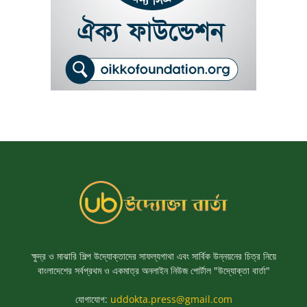
ক্ষুদ্র ও মাঝারি শিল্প উদ্যোক্তাদের সাফল্যগাথা এবং সার্বিক উন্নয়নের চিত্র নিয়ে
বাংলাদেশের সর্বপ্রথম ও একমাত্র অনলাইন নিউজ পোর্টাল "উদ্যোক্তা বার্তা"
যোগাযোগ:
uddokta.press@gmail.com