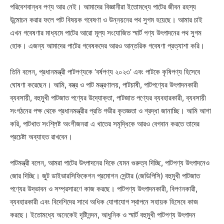
পরিবেশবান্ধব পণ্য আর নেই। আমাদের বিজ্ঞানীরা ইতোমধ্যে পাটের জীবন রহস্য
উন্মোচন করার ফলে পাট বিষয়ক গবেষণা ও উন্নয়নের পথ সুগম হয়েছে। আমার চাই
এখন গবেষণার মাধ্যমে পাটের আরো মূল্য সংযোজিত স্মার্ট পণ্য উৎপাদনের পথ সুগম
হোক। এজন্য আমাদের পাটের গবেষকদের আরও আন্তরিক গবেষণা প্রত্যাশা করি।
তিনি বলেন, প্রধানমন্ত্রী পাটপণ্যকে ‘বর্ষপণ্য ২০২৩’ এবং পাটকে কৃষিপণ্য হিসেবে
ঘোষণা করেছেন। আমি, বস্ত্র ও পাট মন্ত্রণালয়, পাটচাষী, পাটপণ্যের উৎপাদনকারী
ব্যবসায়ী, বহুমুখী পাটজাত পণ্যের উদ্যোক্তা, পাটজাত পণ্যের ব্যবহারকারী, ব্যবসায়ী
সংগঠনের পক্ষ থেকে প্রধানমন্ত্রীর প্রতি গভীর কৃতজ্ঞতা ও শ্রদ্ধা জানাচ্ছি। আমি আশা
করি, পাটখাত সংশ্লিষ্ট অংশীজনরা এ খাতের সমৃদ্ধিকে আরও বেগবান করতে তাদের
প্রচেষ্টা অব্যাহত রাখবেন।
পাটমন্ত্রী বলেন, আমরা পাটের উৎপাদনের দিকে যেমন গুরুত্ব দিচ্ছি, পাটপণ্য উৎপাদনেও
জোর দিচ্ছি। জুট ডাইভারসিফিকেশন প্রমোশন সেন্টার (জেডিপিসি) বহুমুখী পাটজাত
পণ্যের উদ্ভাবন ও সম্প্রসারণে কাজ করছে। পাটপণ্য উৎপাদনকারী, বিপণনকারী,
ব্যবহারকারী এবং বিদেশিদের সাথে অধিক যোগাযোগ স্থাপনে সহায়ক হিসেবে কাজ
করছে। ইতোমধ্যে অনেকেই দৃষ্টিনন্দন, আধুনিক ও স্মার্ট বহুমুখী পাটপণ্য উৎপাদন