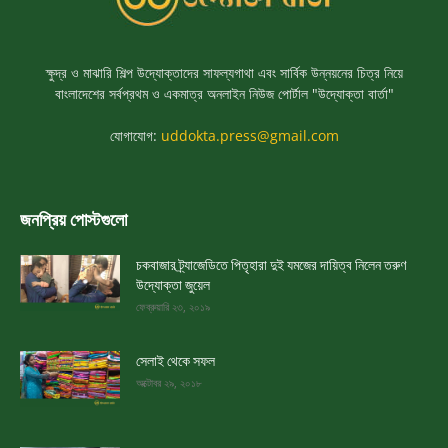
ক্ষুদ্র ও মাঝারি শিল্প উদ্যোক্তাদের সাফল্যগাথা এবং সার্বিক উন্নয়নের চিত্র নিয়ে
বাংলাদেশের সর্বপ্রথম ও একমাত্র অনলাইন নিউজ পোর্টাল "উদ্যোক্তা বার্তা"
যোগাযোগ:
uddokta.press@gmail.com
জনপ্রিয় পোস্টগুলো
চকবাজার ট্র্যাজেডিতে পিতৃহারা দুই যমজের দায়িত্ব নিলেন তরুণ
উদ্যোক্তা জুয়েল
ফেব্রুয়ারি ২৩, ২০১৯
সেলাই থেকে সফল
অক্টোবর ২৯, ২০১৮