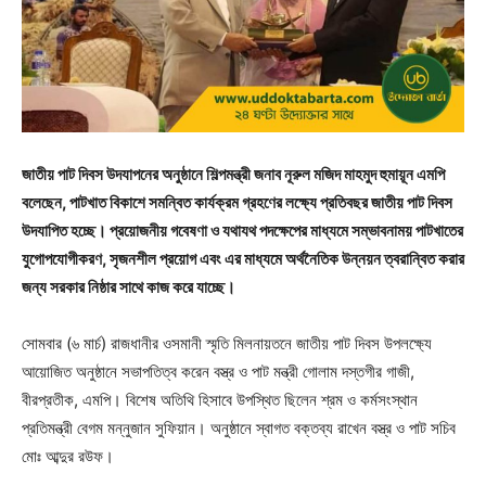
জাতীয় পাট দিবস উদযাপনের অনুষ্ঠানে শিল্পমন্ত্রী জনাব নূরুল মজিদ মাহমুদ হুমায়ূন এমপি
বলেছেন, পাটখাত বিকাশে সমন্বিত কার্যক্রম গ্রহণের লক্ষ্যে প্রতিবছর জাতীয় পাট দিবস
উদযাপিত হচ্ছে। প্রয়োজনীয় গবেষণা ও যথাযথ পদক্ষেপের মাধ্যমে সম্ভাবনাময় পাটখাতের
যুগোপযোগীকরণ, সৃজনশীল প্রয়োগ এবং এর মাধ্যমে অর্থনৈতিক উন্নয়ন ত্বরান্বিত করার
জন্য সরকার নিষ্ঠার সাথে কাজ করে যাচ্ছে।
সোমবার (৬ মার্চ) রাজধানীর ওসমানী স্মৃতি মিলনায়তনে জাতীয় পাট দিবস উপলক্ষ্যে
আয়োজিত অনুষ্ঠানে সভাপতিত্ব করেন বস্ত্র ও পাট মন্ত্রী গোলাম দস্তগীর গাজী,
বীরপ্রতীক, এমপি। বিশেষ অতিথি হিসাবে উপস্থিত ছিলেন শ্রম ও কর্মসংস্থান
প্রতিমন্ত্রী বেগম মন্নুজান সুফিয়ান। অনুষ্ঠানে স্বাগত বক্তব্য রাখেন বস্ত্র ও পাট সচিব
মোঃ আব্দুর রউফ।