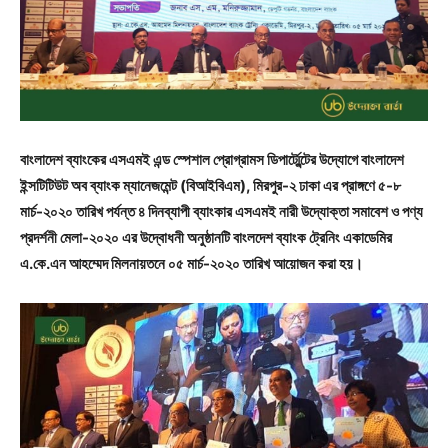
বাংলাদেশ ব্যাংকের এসএমই এন্ড স্পেশাল প্রোগ্রামস ডিপার্ট্মেন্টের উদ্যোগে বাংলাদেশ
ইন্সটিটিউট অব ব্যাংক ম্যানেজমেন্ট (বিআইবিএম), মিরপুর-২ ঢাকা এর প্রাঙ্গণে ৫-৮
মার্চ-২০২০ তারিখ পর্যন্ত ৪ দিনব্যাপী ব্যাংকার এসএমই নারী উদ্যোক্তা সমাবেশ ও পণ্য
প্রদর্শনী মেলা-২০২০ এর উদ্বোধনী অনুষ্ঠানটি বাংলদেশ ব্যাংক ট্রেনিং একাডেমির
এ.কে.এন আহম্মেদ মিলনায়তনে ০৫ মার্চ-২০২০ তারিখ আয়োজন করা হয়।