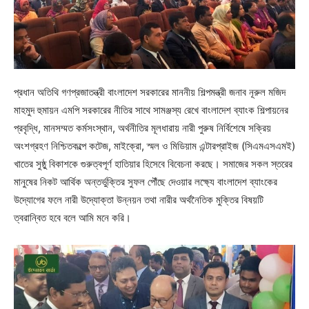
প্রধান অতিথি গণপ্রজাতন্ত্রী বাংলাদেশ সরকারের মাননীয় শিল্পমন্ত্রী জনাব নূরুল মজিদ
মাহমুদ হুমায়ন এমপি সরকারের নীতির সাথে সামঞ্জস্য রেখে বাংলাদেশ ব্যাংক শিল্পায়নের
প্রবৃদ্ধি, মানসম্মত কর্মসংস্থান, অর্থনীতির মূলধারায় নারী পুরুষ নির্বিশেষে সক্রিয়
অংশগ্রহণ নিশ্চিতকল্পে কটেজ, মাইক্রো, স্মল ও মিডিয়াম এন্টারপ্রাইজ (সিএমএসএমই)
খাতের সুষ্ঠু বিকাশকে গুরুত্বপূর্ণ হাতিয়ার হিসেবে বিবেচনা করছে। সমাজের সকল স্তরের
মানুষের নিকট আর্থিক অন্তর্ভুক্তির সুফল পৌঁছে দেওয়ার লক্ষ্যে বাংলাদেশ ব্যাংকের
উদ্যোগের ফলে নারী উদ্যোক্তা উন্নয়ন তথা নারীর অর্থনৈতিক মুক্তির বিষয়টি
ত্বরান্বিত হবে বলে আমি মনে করি।