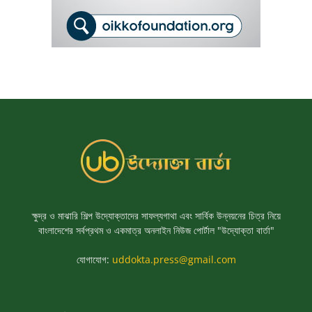
ক্ষুদ্র ও মাঝারি শিল্প উদ্যোক্তাদের সাফল্যগাথা এবং সার্বিক উন্নয়নের চিত্র নিয়ে
বাংলাদেশের সর্বপ্রথম ও একমাত্র অনলাইন নিউজ পোর্টাল "উদ্যোক্তা বার্তা"
যোগাযোগ:
uddokta.press@gmail.com