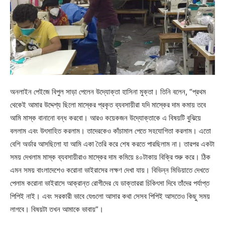
অনলাইন পেইজে বিপুল সাড়া পেলেন উদ্যোক্তা হাসিনা মুক্তা। তিনি বলেন, “প্রথম
থেকেই আমার উদ্দেশ্য ছিলো মাস্কের প্রকৃত ব্যবসায়ীরা যদি মাস্কের দাম কমায় তবে
আমি মাস্ক বানানো বন্ধ করবো। আরও কয়েকজন উদ্যোক্তাকে এ বিষয়টি বুঝিয়ে
বললাম এবং উৎসাহিত করলাম। তাদেরকেও কাঁচামাল পেতে সহযোগিতা করলাম। এতো
বেশি অর্ডার আসছিলো যা আমি একা তৈরি করে শেষ করতে পারছিলাম না। তারপর একটা
সময় দেখলাম মাস্ক ব্যবসায়ীরাও মাস্কের দাম কমিয়ে ৪০টাকায় বিক্রি শুরু করে। ঠিক
এমন সময় বাংলাদেশেও করোনা ভাইরাসের লক্ষণ দেখা যায়। বিভিন্ন মিডিয়াতে দেখতে
পেলাম করোনা ভাইরাসে আক্রান্ত রোগীদের যে ডাক্তাররা চিকিৎসা দিবে তাঁদের পর্যাপ্ত
পিপিই নাই। এবং সরকারী ভাবে যেগুলো আসার কথা সেসব পিপিই আসতেও কিছু সময়
লাগবে। বিষয়টা তখন আমাকে ভাবায়”।