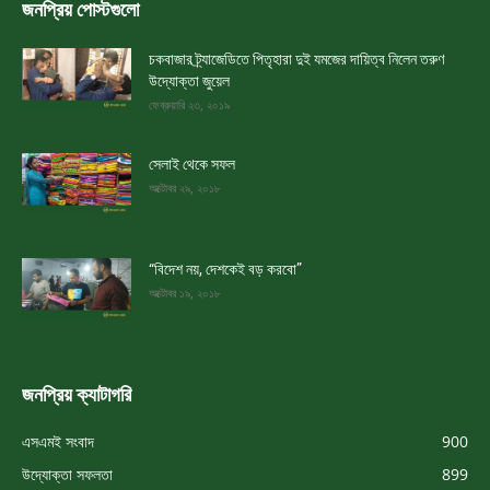
জনপ্রিয় পোস্টগুলো
চকবাজার ট্র্যাজেডিতে পিতৃহারা দুই যমজের দায়িত্ব নিলেন তরুণ
উদ্যোক্তা জুয়েল
ফেব্রুয়ারি ২৩, ২০১৯
সেলাই থেকে সফল
অক্টোবর ২৯, ২০১৮
“বিদেশ নয়, দেশকেই বড় করবো”
অক্টোবর ১৯, ২০১৮
জনপ্রিয় ক্যাটাগরি
এসএমই সংবাদ
900
উদ্যোক্তা সফলতা
899