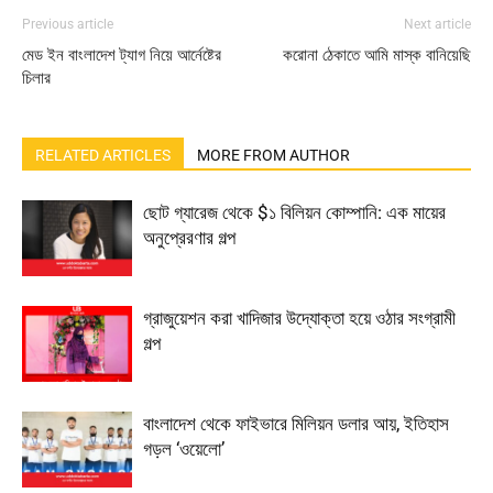
Previous article
Next article
মেড ইন বাংলাদেশ ট্যাগ নিয়ে আর্নেষ্টের
করোনা ঠেকাতে আমি মাস্ক বানিয়েছি
চিলার
RELATED ARTICLES
MORE FROM AUTHOR
ছোট গ্যারেজ থেকে $১ বিলিয়ন কোম্পানি: এক মায়ের
অনুপ্রেরণার গল্প
গ্রাজুয়েশন করা খাদিজার উদ্যোক্তা হয়ে ওঠার সংগ্রামী
গল্প
বাংলাদেশ থেকে ফাইভারে মিলিয়ন ডলার আয়, ইতিহাস
গড়ল ‘ওয়েলো’