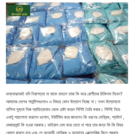
ডাক্তারদেরই যদি নিরাপত্তা না থাকে তাহলে তারা কি করে রোগীদের চিকিৎসা দিবেন?
আমাদের দেশের গার্মেন্টসগুলোও এ বিষয়ে কোন উদ্যোগ নিচ্ছে না। তখন উদ্যোক্তা
হাসিনা মুক্তা নিজ দ্বায়িত্ববোধ থেকে চেষ্টা করেন পিপিই তৈরি করার। পিপিই নিয়ে
একটু পড়াশোনা করলেন গুগোল, ইউটিউব করে জানলেন কি ধরণের ফেব্রিক, প্যাটার্ন ,
মেজারমেন্ট কি হওয়া দরকার। ভাইরাস ভেদ করে যেতে না পারে তার জন্য কি কি বিষয়
খেয়াল রাখতে হবে এবং সে অনুযায়ী ফেব্রিক ও অন্যান্য এক্সেসরিজ কিনে প্রথমে