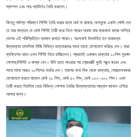
স্যাম্পল এবং পরে প্যাটার্নও তৈরি করলেন।
কিন্তু পর্যাপ্ত পরিমাণে পিপিই তৈরি করার মতো অর্থ না থাকায় ফেসবুকে একটা পোস্ট দেন
যে তার মাধ্যমে যে কেউ পিপিই তৈরী করে নিতে পারেন অথবা তার কারখানা কাজে লাগিয়ে
দেশের এই পরিস্থিতিতে অবদান রাখতে পারেন। অনেকেই উৎসাহিত হন তারমধ্যে
উদ্যোক্তা তাসলিমা মিজি বিভিন্ন ডাক্তারদের সাথে তাকে যোগাযোগ করিয়ে দেন। যারা
ব্যক্তিগত ভাবে এসব পিপিই নিতে চাচ্ছিলেন। প্রথমেই একজন ডাক্তার ১০পিস সুরক্ষা
পোশাক/পিপিই ও মাস্ক নেন। উনি হাতে পাওয়ার পর প্রোডাক্টি খুবই পছন্দ করেন এবং
সাথে সাথে আরও ২০পিসের অর্ডার দেন। তারপর নানা দিক থেকে ডাক্তার, সেচ্ছাসেবকরা
যোগাযোগ করতে থাকেন কেউ ২০ পিস, কেউ ৫০ পিস, কেউ ১০০-২০০ পিস। একা
তৈরী করতে হিমসিম খেয়ে বিভিন্ন পোশাক তৈরির উদ্যোক্তাদের আহ্বান জানান এগিয়ে
আসার জন্য।