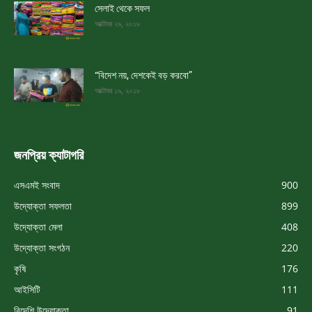
সেলাই থেকে সফল
অক্টোবর ২৯, ২০১৮
“বিদেশ নয়, দেশকেই বড় করবো”
অক্টোবর ১৯, ২০১৮
জনপ্রিয় ক্যাটাগরি
এসএমই সংবাদ
900
উদ্যোক্তা সফলতা
899
উদ্যোক্তা মেলা
408
উদ্যোক্তা সংগঠন
220
কৃষি
176
আইসিটি
111
বিদেশি উদ্যোক্তা
91