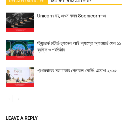
RELATED ARTICLES
MORE FROM AUTHOR
Unicorn নয়, এখন নজর Soonicorn–এ
স্ট্যান্ডার্ড চার্টার্ড-চ্যানেল আই অ্যাগ্রো অ্যাওয়ার্ড পেল ১১
ব্যক্তি ও প্রতিষ্ঠান
প্রথমবারের মত ঢাকায় গ্লোবাল সোর্সিং এক্সপো ২০২৫
LEAVE A REPLY