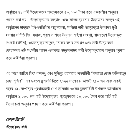
অনুষ্ঠানে ৪১ নারী উদ্যোক্তার প্রত্যেককে ৫০,০০০ টাকা করে এককালীন অনুদান
প্রদান করা হয়। উদ্যোক্তাদের কল্যাণে এবং তাদের ব্যবসায় উন্নয়নের লক্ষ্যে ওই
অনুষ্ঠানের মাধ্যমে ইউএনডিপি’র আনন্দমেলা, সর্বজয়া নারী উদ্যোক্তা উৎপাদন মুখী
সমবায় সমিতি লিঃ, সমাজ, গ্রাম ও শহর উন্নয়ন মহিলা সংস্থা, বাংলাদেশ উদ্যোক্তা
সংস্থা (বাউস), ওমেনস্ অ্যালায়েন্স, নিজের বলার মত গল্প এবং নারী উদ্যোক্তা
ফোরামসহ ৭টি সংসদীয় আসন এলাকার সম্ভাবনাময় নারী উদ্যোক্তাদের অনুদান প্রদান
করে আইডিয়া প্রকল্প।
এর আগে জাতির পিতা বঙ্গবন্ধু শেখ মুজিবুর রহমানের সহধর্মিণী “বঙ্গমাতা বেগম ফজিলাতুন
নেছা মুজিব”- এর ৯২তম জন্মবার্ষিকীতে ২০২২ সালের ৮ আগস্ট ২৫০ জন এবং একই
বছরে ২৯ সেপ্টেম্বর প্রধানমন্ত্রী শেখ হাসিনার ৭৫তম জন্মবার্ষিকী উপলক্ষে আয়োজিত
অনুষ্ঠানে ১,০০০ জন নারী উদ্যোক্তার প্রত্যেককে ৫০,০০০ টাকা করে স্মার্ট নারী
উদ্যোক্তা অনুদান প্রদান করে আইডিয়া প্রকল্প।
ডেস্ক রিপোর্ট
উদ্যোক্তা বার্তা