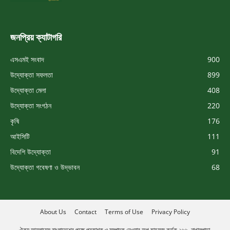
জনপ্রিয় ক্যাটাগরি
এসএমই সংবাদ
900
উদ্যোক্তা সফলতা
899
উদ্যোক্তা মেলা
408
উদ্যোক্তা সংগঠন
220
কৃষি
176
আইসিটি
111
বিদেশি উদ্যোক্তা
91
উদ্যোক্তা গবেষণা ও উদ্ভাবন
68
About Us
Contact
Terms of Use
Privacy Policy
ঐক্য আ্যলায়েন্স বাংলাদেশের পক্ষে প্রকাশক ও সম্পাদক দেওয়ার অপু মাহফুজ কর্তৃক ২৬৬, নাখালপাড়া,