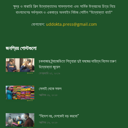
ক্ষুদ্র ও মাঝারি শিল্প উদ্যোক্তাদের সাফল্যগাথা এবং সার্বিক উন্নয়নের চিত্র নিয়ে
বাংলাদেশের সর্বপ্রথম ও একমাত্র অনলাইন নিউজ পোর্টাল "উদ্যোক্তা বার্তা"
যোগাযোগ:
uddokta.press@gmail.com
জনপ্রিয় পোস্টগুলো
চকবাজার ট্র্যাজেডিতে পিতৃহারা দুই যমজের দায়িত্ব নিলেন তরুণ
উদ্যোক্তা জুয়েল
ফেব্রুয়ারি ২৩, ২০১৯
সেলাই থেকে সফল
অক্টোবর ২৯, ২০১৮
“বিদেশ নয়, দেশকেই বড় করবো”
অক্টোবর ১৯, ২০১৮