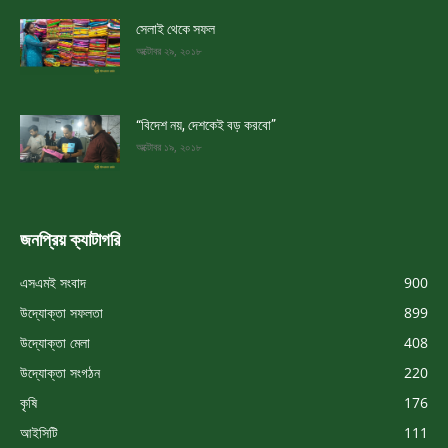
সেলাই থেকে সফল
অক্টোবর ২৯, ২০১৮
“বিদেশ নয়, দেশকেই বড় করবো”
অক্টোবর ১৯, ২০১৮
জনপ্রিয় ক্যাটাগরি
এসএমই সংবাদ
900
উদ্যোক্তা সফলতা
899
উদ্যোক্তা মেলা
408
উদ্যোক্তা সংগঠন
220
কৃষি
176
আইসিটি
111