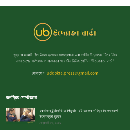
ক্ষুদ্র ও মাঝারি শিল্প উদ্যোক্তাদের সাফল্যগাথা এবং সার্বিক উন্নয়নের চিত্র নিয়ে
বাংলাদেশের সর্বপ্রথম ও একমাত্র অনলাইন নিউজ পোর্টাল "উদ্যোক্তা বার্তা"
যোগাযোগ:
uddokta.press@gmail.com
জনপ্রিয় পোস্টগুলো
চকবাজার ট্র্যাজেডিতে পিতৃহারা দুই যমজের দায়িত্ব নিলেন তরুণ
উদ্যোক্তা জুয়েল
ফেব্রুয়ারি ২৩, ২০১৯