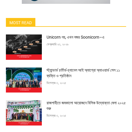
MOST READ
Unicorn নয়, এখন নজর Soonicorn–এ
ফেব্রুয়ারি ২৩, ২০২৬
স্ট্যান্ডার্ড চার্টার্ড-চ্যানেল আই অ্যাগ্রো অ্যাওয়ার্ড পেল ১১
ব্যক্তি ও প্রতিষ্ঠান
ডিসেম্বর ৩, ২০২৫
রাজশাহীতে জমকালো আয়োজনে বিসিক উদ্যোক্তা মেলা ২০২৫
শুরু
ডিসেম্বর ৩, ২০২৫