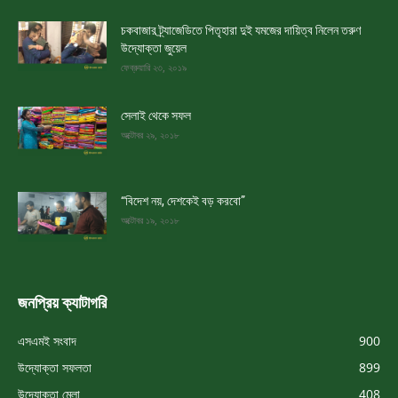
চকবাজার ট্র্যাজেডিতে পিতৃহারা দুই যমজের দায়িত্ব নিলেন তরুণ
উদ্যোক্তা জুয়েল
ফেব্রুয়ারি ২৩, ২০১৯
সেলাই থেকে সফল
অক্টোবর ২৯, ২০১৮
“বিদেশ নয়, দেশকেই বড় করবো”
অক্টোবর ১৯, ২০১৮
জনপ্রিয় ক্যাটাগরি
এসএমই সংবাদ
900
উদ্যোক্তা সফলতা
899
উদ্যোক্তা মেলা
408