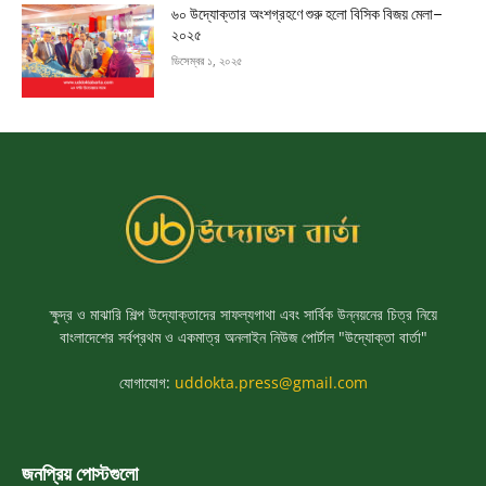
৬০ উদ্যোক্তার অংশগ্রহণে শুরু হলো বিসিক বিজয় মেলা–
২০২৫
ডিসেম্বর ১, ২০২৫
ক্ষুদ্র ও মাঝারি শিল্প উদ্যোক্তাদের সাফল্যগাথা এবং সার্বিক উন্নয়নের চিত্র নিয়ে
বাংলাদেশের সর্বপ্রথম ও একমাত্র অনলাইন নিউজ পোর্টাল "উদ্যোক্তা বার্তা"
যোগাযোগ:
uddokta.press@gmail.com
জনপ্রিয় পোস্টগুলো