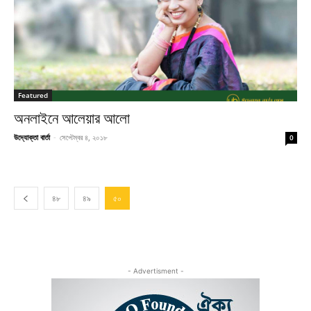
Featured
অনলাইনে আলেয়ার আলো
উদ্যোক্তা বার্তা
-
সেপ্টেম্বর ৪, ২০১৮
0
৪৮
৪৯
৫০
- Advertisment -