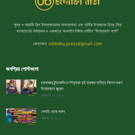
ক্ষুদ্র ও মাঝারি শিল্প উদ্যোক্তাদের সাফল্যগাথা এবং সার্বিক উন্নয়নের চিত্র নিয়ে
বাংলাদেশের সর্বপ্রথম ও একমাত্র অনলাইন নিউজ পোর্টাল "উদ্যোক্তা বার্তা"
যোগাযোগ:
uddokta.press@gmail.com
জনপ্রিয় পোস্টগুলো
চকবাজার ট্র্যাজেডিতে পিতৃহারা দুই যমজের দায়িত্ব নিলেন তরুণ
উদ্যোক্তা জুয়েল
ফেব্রুয়ারি ২৩, ২০১৯
সেলাই থেকে সফল
অক্টোবর ২৯, ২০১৮