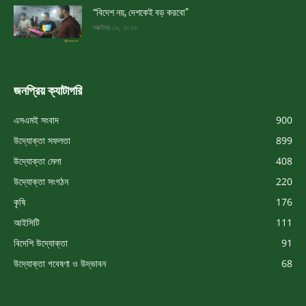
“বিদেশ নয়, দেশকেই বড় করবো”
অক্টোবর ১৯, ২০১৮
জনপ্রিয় ক্যাটাগরি
এসএমই সংবাদ
900
উদ্যোক্তা সফলতা
899
উদ্যোক্তা মেলা
408
উদ্যোক্তা সংগঠন
220
কৃষি
176
আইসিটি
111
বিদেশি উদ্যোক্তা
91
উদ্যোক্তা গবেষণা ও উদ্ভাবন
68