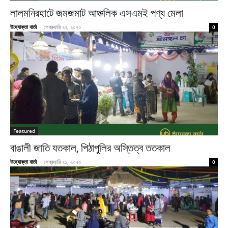
লালমনিরহাটে জমজমাট আঞ্চলিক এসএমই পণ্য মেলা
উদ্যোক্তা বার্তা
-
ফেব্রুয়ারি ২২, ২০২০
0
Featured
বাঙালী জাতি যতকাল, পিঠাপুলির অস্তিত্ব ততকাল
উদ্যোক্তা বার্তা
-
ফেব্রুয়ারি ২১, ২০২০
0