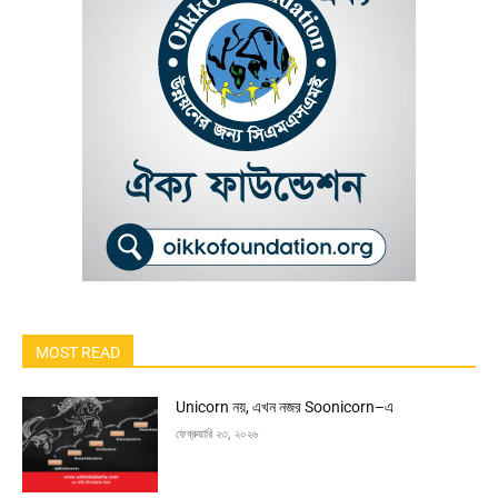
MOST READ
Unicorn নয়, এখন নজর Soonicorn–এ
ফেব্রুয়ারি ২৩, ২০২৬