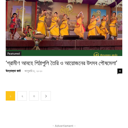
Featured
‘গ্রামীণ আবহে পিঠাপুলি তৈরি ও আয়োজনের উৎসব পৌষমেলা’
উদ্যোক্তা বার্তা
-
জানুয়ারি ৪, ২০২০
0
১
২
৩
- Advertisment -