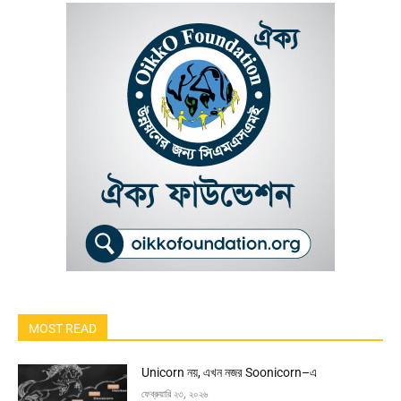
MOST READ
Unicorn নয়, এখন নজর Soonicorn–এ
ফেব্রুয়ারি ২৩, ২০২৬