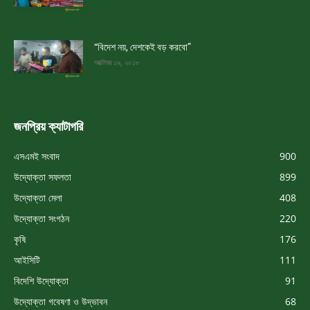
“বিদেশ নয়, দেশকেই বড় করবো”
অক্টোবর ১৯, ২০১৮
জনপ্রিয় ক্যাটাগরি
এসএমই সংবাদ
900
উদ্যোক্তা সফলতা
899
উদ্যোক্তা মেলা
408
উদ্যোক্তা সংগঠন
220
কৃষি
176
আইসিটি
111
বিদেশি উদ্যোক্তা
91
উদ্যোক্তা গবেষণা ও উদ্ভাবন
68