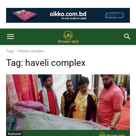
Tags
Haveli complex
Tag:
haveli complex
Featured