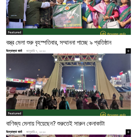
Featured
বস্ত্র মেলা শুরু বৃহস্পতিবার, সম্মাননা পাচ্ছে ৯ প্রতিষ্ঠান
উদ্যোক্তা বার্তা
-
জানুয়ারি ৭, ২০২০
0
Featured
বাণিজ্য মেলায় গিয়েছেন? শুরুতেই সারুন কেনাকাটা
উদ্যোক্তা বার্তা
-
জানুয়ারি ৫, ২০২০
0