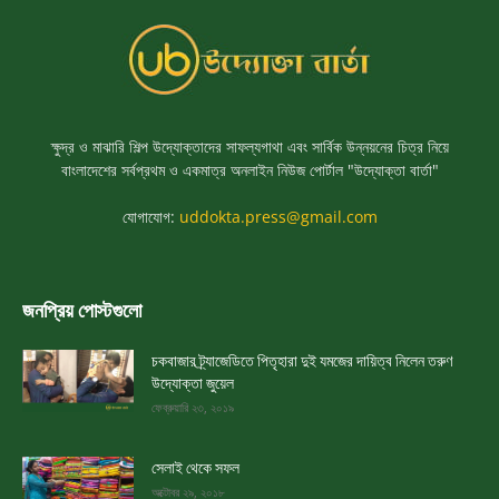
ক্ষুদ্র ও মাঝারি শিল্প উদ্যোক্তাদের সাফল্যগাথা এবং সার্বিক উন্নয়নের চিত্র নিয়ে
বাংলাদেশের সর্বপ্রথম ও একমাত্র অনলাইন নিউজ পোর্টাল "উদ্যোক্তা বার্তা"
যোগাযোগ:
uddokta.press@gmail.com
জনপ্রিয় পোস্টগুলো
চকবাজার ট্র্যাজেডিতে পিতৃহারা দুই যমজের দায়িত্ব নিলেন তরুণ
উদ্যোক্তা জুয়েল
ফেব্রুয়ারি ২৩, ২০১৯
সেলাই থেকে সফল
অক্টোবর ২৯, ২০১৮