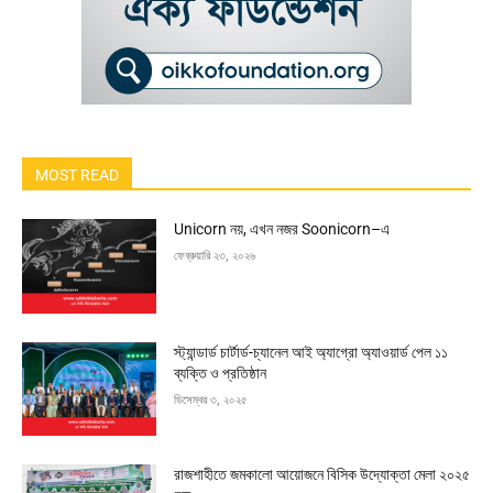
MOST READ
Unicorn নয়, এখন নজর Soonicorn–এ
ফেব্রুয়ারি ২৩, ২০২৬
স্ট্যান্ডার্ড চার্টার্ড-চ্যানেল আই অ্যাগ্রো অ্যাওয়ার্ড পেল ১১
ব্যক্তি ও প্রতিষ্ঠান
ডিসেম্বর ৩, ২০২৫
রাজশাহীতে জমকালো আয়োজনে বিসিক উদ্যোক্তা মেলা ২০২৫