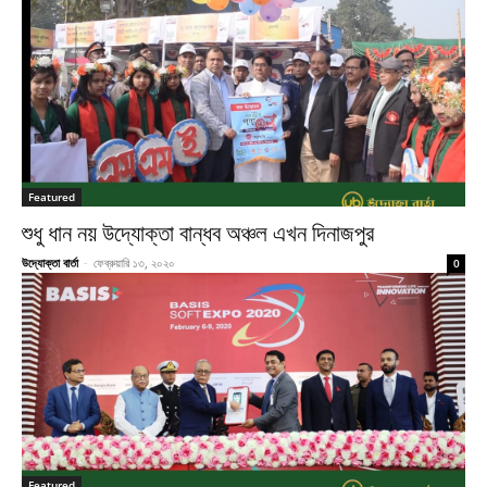
Featured
শুধু ধান নয় উদ্যোক্তা বান্ধব অঞ্চল এখন দিনাজপুর
উদ্যোক্তা বার্তা
-
ফেব্রুয়ারি ১৩, ২০২০
0
Featured