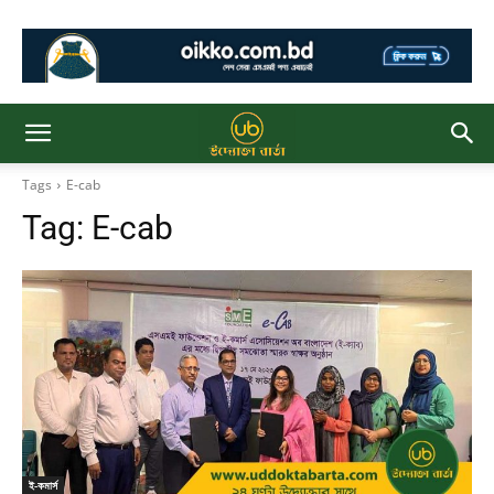
Tags
E-cab
Tag:
E-cab
ই-কমার্স