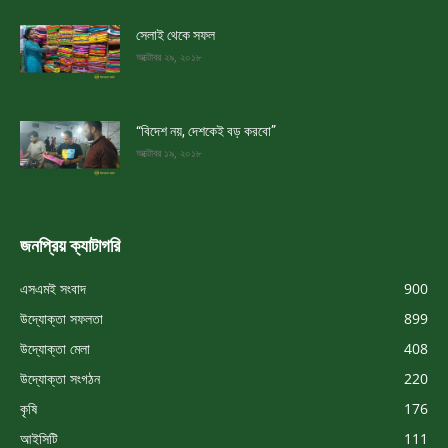
সেলাই থেকে সফল
অক্টোবর ২৯, ২০১৮
“বিদেশ নয়, দেশকেই বড় করবো”
অক্টোবর ১৯, ২০১৮
জনপ্রিয় ক্যাটাগরি
এসএমই সংবাদ
900
উদ্যোক্তা সফলতা
899
উদ্যোক্তা মেলা
408
উদ্যোক্তা সংগঠন
220
কৃষি
176
আইসিটি
111