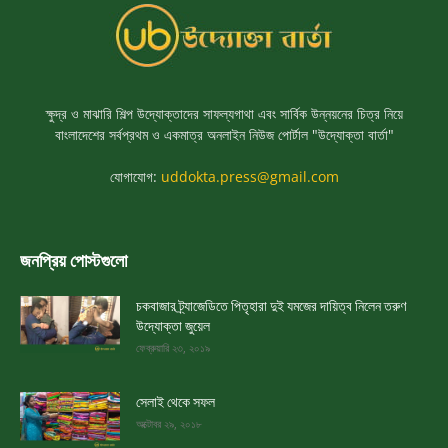
ক্ষুদ্র ও মাঝারি শিল্প উদ্যোক্তাদের সাফল্যগাথা এবং সার্বিক উন্নয়নের চিত্র নিয়ে
বাংলাদেশের সর্বপ্রথম ও একমাত্র অনলাইন নিউজ পোর্টাল "উদ্যোক্তা বার্তা"
যোগাযোগ:
uddokta.press@gmail.com
জনপ্রিয় পোস্টগুলো
চকবাজার ট্র্যাজেডিতে পিতৃহারা দুই যমজের দায়িত্ব নিলেন তরুণ
উদ্যোক্তা জুয়েল
ফেব্রুয়ারি ২৩, ২০১৯
সেলাই থেকে সফল
অক্টোবর ২৯, ২০১৮