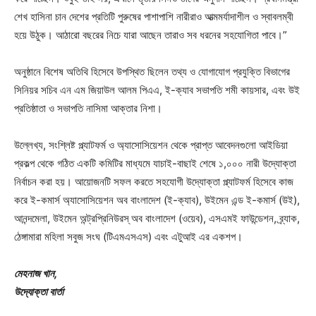
শেখ হাসিনা চান দেশের প্রতিটি পুরুষের পাশাপাশি নারীরাও আত্মমর্যাদাশীল ও স্বাবলম্বী
হয়ে উঠুক। আঠারো বছরের নিচে যারা আছেন তারাও সব ধরনের সহযোগিতা পাবে।”
অনুষ্ঠানে বিশেষ অতিথি হিসেবে উপস্থিত ছিলেন তথ্য ও যোগাযোগ প্রযুক্তি বিভাগের
সিনিয়র সচিব এন এম জিয়াউল আলম পিএএ, ই-ক্যাব সভাপতি শমী কায়সার, এবং উই
প্রতিষ্ঠাতা ও সভাপতি নাসিমা আক্তার নিশা।
উল্লেখ্য, সংশ্লিষ্ট প্ল্যাটফর্ম ও অ্যাসোসিয়েশন থেকে প্রাপ্ত আবেদনগুলো আইডিয়া
প্রকল্প থেকে গঠিত একটি কমিটির মাধ্যমে যাচাই-বাছাই শেষে ১,০০০ নারী উদ্যোক্তা
নির্বাচন করা হয়। আয়োজনটি সফল করতে সহযোগী উদ্যোক্তা প্ল্যাটফর্ম হিসেবে কাজ
করে ই-কমার্স অ্যাসোসিয়েশন অব বাংলাদেশ (ই-ক্যাব), উইমেন এন্ড ই-কমার্স (উই),
আনন্দমেলা, উইমেন অন্ট্রপ্রিনিউরস্ অব বাংলাদেশ (ওয়েব), এসএমই ফাউন্ডেশন, ব্র্যাক,
ঠেঙ্গামারা মহিলা সবুজ সংঘ (টিএমএসএস) এবং এটুআই এর একশপ।
মেহনাজ খান,
উদ্যোক্তা বার্তা