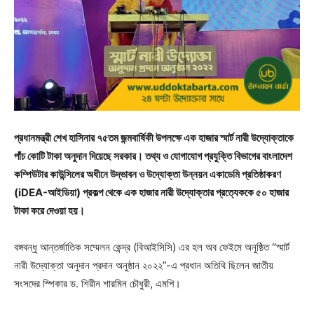
প্রধানমন্ত্রী শেখ হাসিনার ৭৫তম জন্মবার্ষিকী উপলক্ষে এক হাজার স্মার্ট নারী উদ্যোক্তাকে
পাঁচ কোটি টাকা অনুদান দিয়েছে সরকার। তথ্য ও যোগাযোগ প্রযুক্তি বিভাগের বাংলাদেশ
কম্পিউটার কাউন্সিলের অধীনে উদ্ভাবন ও উদ্যোক্তা উন্নয়ন একাডেমি প্রতিষ্ঠাকরণ
(iDEA-আইডিয়া) প্রকল্প থেকে এক হাজার নারী উদ্যোক্তার প্রত্যেককে ৫০ হাজার
টাকা করে দেওয়া হয়।
বঙ্গবন্ধু আন্তর্জাতিক সম্মেলন কেন্দ্র (বিআইসিসি) এর হল অব ফেইমে অনুষ্ঠিত “স্মার্ট
নারী উদ্যোক্তা অনুদান প্রদান অনুষ্ঠান ২০২২”-এ প্রধান অতিথি ছিলেন জাতীয়
সংসদের স্পিকার ড. শিরীন শারমিন চৌধুরী, এমপি।