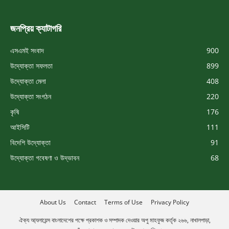
জনপ্রিয় ক্যাটাগরি
এসএমই সংবাদ
900
উদ্যোক্তা সফলতা
899
উদ্যোক্তা মেলা
408
উদ্যোক্তা সংগঠন
220
কৃষি
176
আইসিটি
111
বিদেশি উদ্যোক্তা
91
উদ্যোক্তা গবেষণা ও উদ্ভাবন
68
About Us
Contact
Terms of Use
Privacy Policy
ঐক্য আ্যলায়েন্স বাংলাদেশের পক্ষে প্রকাশক ও সম্পাদক দেওয়ার অপু মাহফুজ কর্তৃক ২৬৬, নাখালপাড়া,