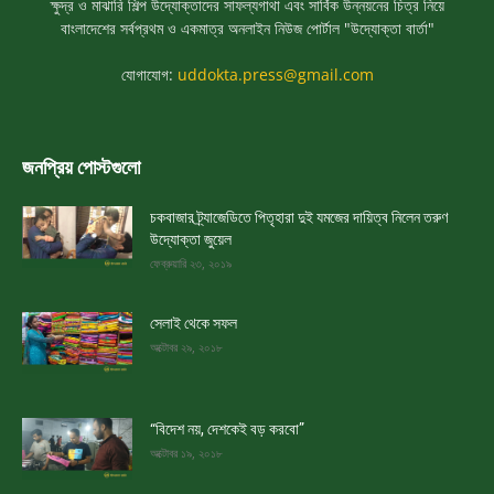
ক্ষুদ্র ও মাঝারি শিল্প উদ্যোক্তাদের সাফল্যগাথা এবং সার্বিক উন্নয়নের চিত্র নিয়ে
বাংলাদেশের সর্বপ্রথম ও একমাত্র অনলাইন নিউজ পোর্টাল "উদ্যোক্তা বার্তা"
যোগাযোগ:
uddokta.press@gmail.com
জনপ্রিয় পোস্টগুলো
চকবাজার ট্র্যাজেডিতে পিতৃহারা দুই যমজের দায়িত্ব নিলেন তরুণ
উদ্যোক্তা জুয়েল
ফেব্রুয়ারি ২৩, ২০১৯
সেলাই থেকে সফল
অক্টোবর ২৯, ২০১৮
“বিদেশ নয়, দেশকেই বড় করবো”
অক্টোবর ১৯, ২০১৮